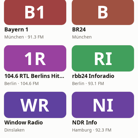
B1
B
Bayern 1
BR24
München · 91.3 FM
München
1R
RI
104.6 RTL Berlins Hitradio
rbb24 Inforadio
Berlin · 104.6 FM
Berlin · 93.1 FM
WR
NI
Window Radio
NDR Info
Dinslaken
Hamburg · 92.3 FM