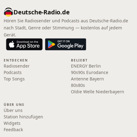
Deutsche-Radio.de
Hören Sie Radiosender und Podcasts aus Deutsche-Radio.de
nach Stadt, Genre oder Stimmung — kostenlos auf jedem
Gerät.
ENTDECKEN
BELIEBT
Radiosender
ENERGY Berlin
Podcasts
90s90s Eurodance
Top Songs
Antenne Bayern
80s80s
Oldie Welle Niederbayern
ÜBER UNS
Über uns
Station hinzufügen
Widgets
Feedback