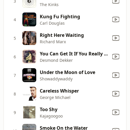
3
The Kinks
Kung Fu Fighting
4
Carl Douglas
Right Here Waiting
5
Richard Marx
You Can Get It If You Really Want
6
Desmond Dekker
Under the Moon of Love
7
Showaddywaddy
Careless Whisper
8
George Michael
Too Shy
9
Kajagoogoo
Smoke On the Water