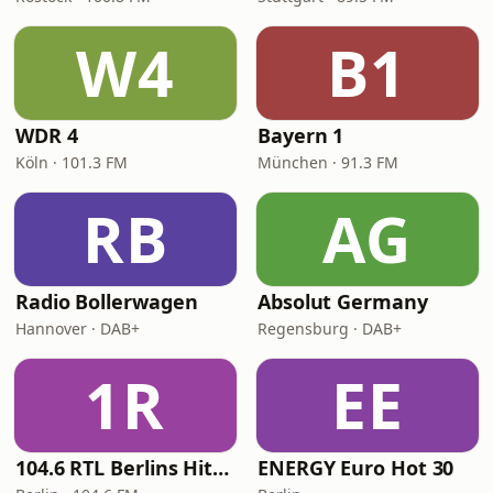
W4
B1
WDR 4
Bayern 1
Köln · 101.3 FM
München · 91.3 FM
RB
AG
Radio Bollerwagen
Absolut Germany
Hannover · DAB+
Regensburg · DAB+
1R
EE
104.6 RTL Berlins Hitradio
ENERGY Euro Hot 30