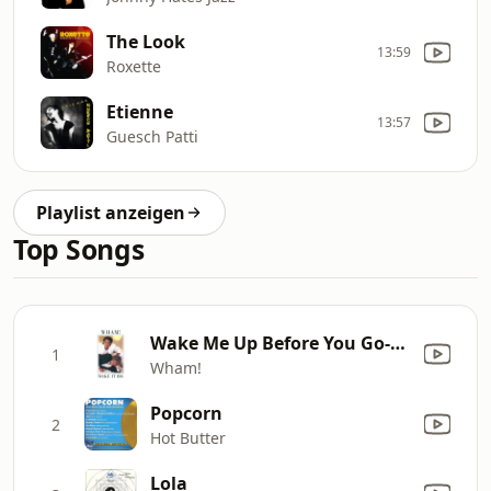
The Look
13:59
Roxette
Etienne
13:57
Guesch Patti
Playlist anzeigen
Top Songs
Wake Me Up Before You Go-Go
1
Wham!
Popcorn
2
Hot Butter
Lola