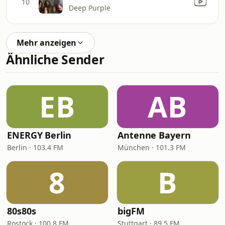
10
Deep Purple
Mehr anzeigen
Ähnliche Sender
EB
AB
ENERGY Berlin
Antenne Bayern
Berlin · 103.4 FM
München · 101.3 FM
8
B
80s80s
bigFM
Rostock · 100.8 FM
Stuttgart · 89.5 FM