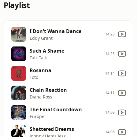
Playlist
I Don't Wanna Dance
14:28
Eddy Grant
Such A Shame
14:23
Talk Talk
Rosanna
14:14
Toto
Chain Reaction
14:11
Diana Ross
The Final Countdown
14:09
Europe
Shattered Dreams
14:06
Johnny Hates Jazz