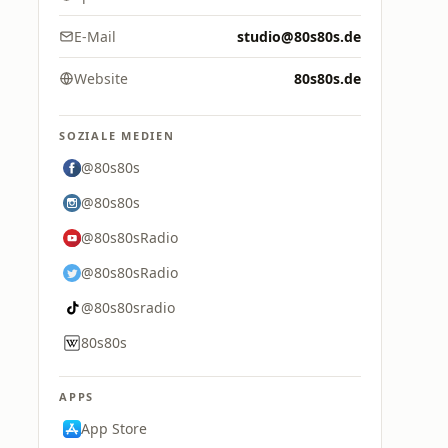
E-Mail
studio@80s80s.de
Website
80s80s.de
SOZIALE MEDIEN
@80s80s
@80s80s
@80s80sRadio
@80s80sRadio
@80s80sradio
80s80s
APPS
App Store