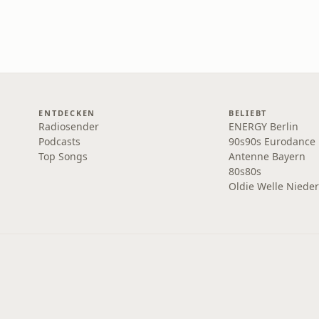
ENTDECKEN
BELIEBT
Radiosender
ENERGY Berlin
Podcasts
90s90s Eurodance
Top Songs
Antenne Bayern
80s80s
Oldie Welle Niede