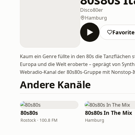
Disco
80er
Hamburg
Favorit
Kaum ein Genre füllte in den 80s die Tanzflächen stä
Europa und die Welt eroberte – geprägt von Synthie
Webradio-Kanal der 80s80s-Gruppe mit Nonstop-Ita
Andere Kanäle
80s80s
80s80s In The Mix
Rostock · 100.8 FM
Hamburg