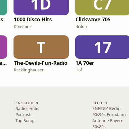
1D
C7
ts
1000 Disco Hits
Clickwave 70S
Konstanz
Brilon
T
17
Das neue Radio Seefunk Disco
The-Devils-Fun-Radio
1A 70er
Recklinghausen
Hof
ENTDECKEN
BELIEBT
Radiosender
ENERGY Berlin
Podcasts
90s90s Eurodance
Top Songs
Antenne Bayern
80s80s