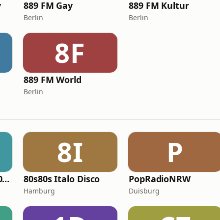
y
889 FM Gay
889 FM Kultur
Berlin
Berlin
8F
889 FM World
Berlin
8I
P
Antenne Bayern 80er Disco Hits
80s80s Italo Disco
PopRadioNRW
Hamburg
Duisburg