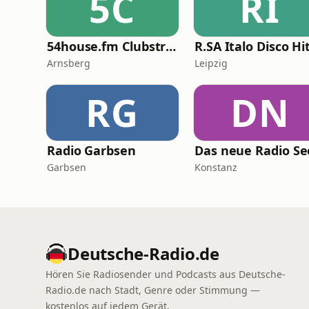
5C
RI
54house.fm Clubstream
R.SA Italo Disco Hi
Arnsberg
Leipzig
RG
DN
Radio Garbsen
Garbsen
Konstanz
Deutsche-Radio.de
Hören Sie Radiosender und Podcasts aus Deutsche-
Radio.de nach Stadt, Genre oder Stimmung —
kostenlos auf jedem Gerät.