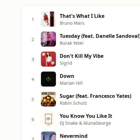
That's What I Like
1
Bruno Mars
Tuesday (feat. Danelle Sandoval
2
Burak Yeter
Don't Kill My Vibe
3
Sigrid
Down
4
Marian Hill
Sugar (feat. Francesco Yates)
5
Robin Schulz
You Know You Like It
6
DJ Snake & AlunaGeorge
Nevermind
7