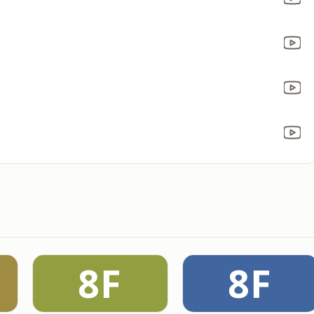
8F
8F