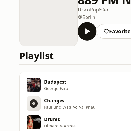
Disco
Pop
80er
Berlin
Favorit
Playlist
Budapest
George Ezra
Changes
Faul und Wad Ad Vs. Pnau
Drums
Dimaro & Ahzee