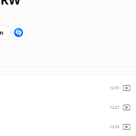
en
12:31
12:27
12:24