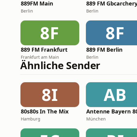
889FM Main
889 FM Gbcarcher
Berlin
Berlin
8F
8F
889 FM Frankfurt
889 FM Berlin
Frankfurt am Main
Berlin
Ähnliche Sender
8I
AB
80s80s In The Mix
Hamburg
München