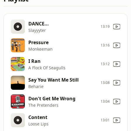
DANCE...
13:19
Slayyyter
Pressure
13:16
Monkeeman
I Ran
13:12
A Flock Of Seagulls
Say You Want Me Still
13:08
Beharie
Don't Get Me Wrong
13:04
The Pretenders
Content
13:01
Loose Lips