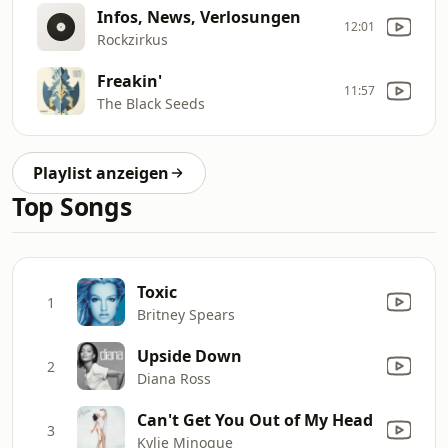
Infos, News, Verlosungen
12:01
Rockzirkus
Freakin'
11:57
The Black Seeds
Playlist anzeigen
Top Songs
Toxic
1
Britney Spears
Upside Down
2
Diana Ross
Can't Get You Out of My Head
3
Kylie Minogue