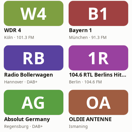
W4
B1
WDR 4
Bayern 1
Köln · 101.3 FM
München · 91.3 FM
RB
1R
Radio Bollerwagen
104.6 RTL Berlins Hitradio
Hannover · DAB+
Berlin · 104.6 FM
AG
OA
Absolut Germany
OLDIE ANTENNE
Regensburg · DAB+
Ismaning