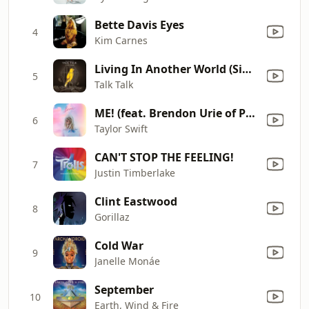
Bette Davis Eyes
4
Kim Carnes
Living In Another World (Single Version)
5
Talk Talk
ME! (feat. Brendon Urie of Panic! At The Disco)
6
Taylor Swift
CAN'T STOP THE FEELING!
7
Justin Timberlake
Clint Eastwood
8
Gorillaz
Cold War
9
Janelle Monáe
September
10
Earth, Wind & Fire