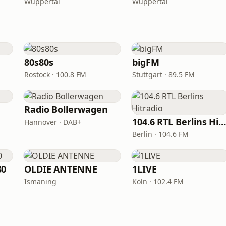
Wuppertal
Wuppertal
80s80s
bigFM
Rostock · 100.8 FM
Stuttgart · 89.5 FM
Radio Bollerwagen
104.6 RTL Berlins Hitradi
Hannover · DAB+
Berlin · 104.6 FM
30
OLDIE ANTENNE
1LIVE
Ismaning
Köln · 102.4 FM