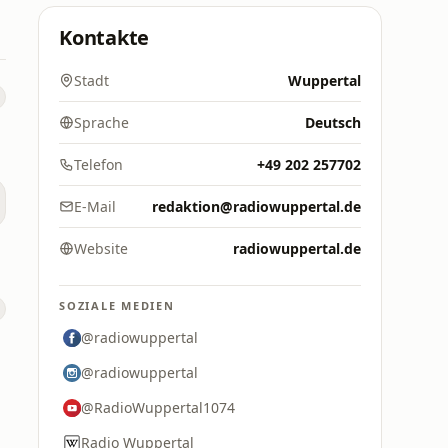
Kontakte
Stadt
Wuppertal
Sprache
Deutsch
Telefon
+49 202 257702
E-Mail
redaktion@radiowuppertal.de
o
Website
radiowuppertal.de
SOZIALE MEDIEN
@radiowuppertal
@radiowuppertal
@RadioWuppertal1074
Radio Wuppertal