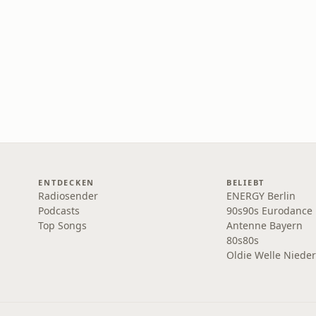
ENTDECKEN
BELIEBT
Radiosender
ENERGY Berlin
Podcasts
90s90s Eurodance
Top Songs
Antenne Bayern
80s80s
Oldie Welle Niede