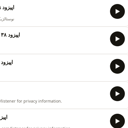
اپیزود ۳۹ | نون و دلقک با صدای محمد اصفهانی
نوستالژیکا - اپیزود ۳۹ - ن
اپیزود ۳۸ | بارون پائیزی با صدای سیروان خسروی
اپیزود ۳۷ | به سوی تو با صدای داریوش رفیع
برای دیدن تو با صدای معینor privacy information
اپیزود ۳۵ | کجاباید برم 