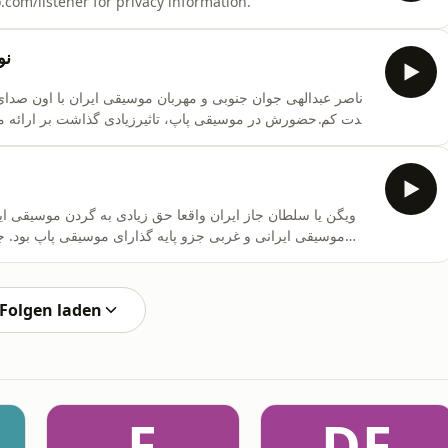
کجاباید برم با صدای روزبه بمانیener for privacy information
نوستال
ناصر عبدالهی جوان جنوبی و مهربان موسیقی ایران با اون صدای
مدت کم حضورش در موسیقی پاپ، تاثیرزیادی گذاشت بر ارائه 
اهنگ راز رو با هم زمزمه می کنی
ویگن یا سلطان جاز ایران واقعا حق زیادی به گردن موسیقی ایرا
موسیقی ایرانی و غربی جزو پایه گذارای موسیقی پاپ بود. جزو
آهنگ نشنیده بعید می دونم داشته باشیم ازش. امروز از آهنگ زن ز
پیشنهادها و تبلیغات در پادکست فارسی با ما در ارتباط باشید: info@NewshaCast.comSee
Folgen laden
F
DF