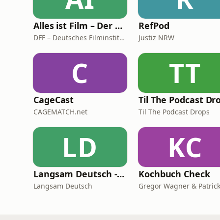
Alles ist Film – Der Podcast des DFF
RefPod
DFF – Deutsches Filminstitut & Filmmuseum
Justiz NRW
C
TT
CageCast
Til The Podcast Dr
CAGEMATCH.net
Til The Podcast Drops
LD
KC
Langsam Deutsch - Deutsch lernen
Kochbuch Check
Langsam Deutsch