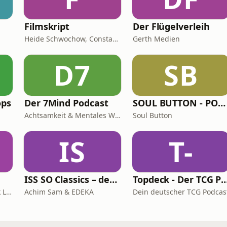
Filmskript
Der Flügelverleih
Heide Schwochow, Constantin Lieb
Gerth Medien
D7
SB
ops
Der 7Mind Podcast
SOUL BUTTON - PODCAST
Achtsamkeit & Mentales Wohlbefinden
Soul Button
IS
T-
ISS SO Classics – der Ernährungspodcast mit Achim Sam (Wiederholungen)
Topdeck - Der TCG P
Gregor Wagner & Patrick Linke
Achim Sam & EDEKA
Dein deutscher TCG Podcas