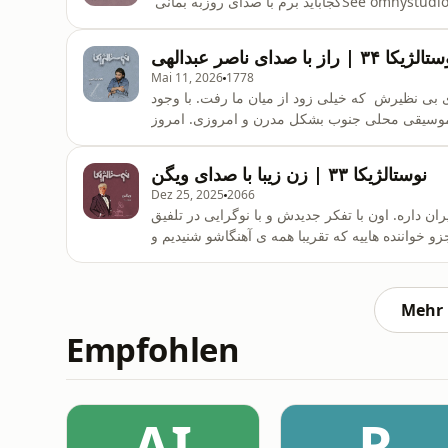
See omnystudio.com/list.
ژیکا ۳۴ | راز با صدای ناصر عبدالهی
Mai 11, 2026
1778
 بی نظیرش که خیلی زود از میان ما رفت. با وجود
موسیقی محلی جنوب بشکل مدرن و امروزی. امروز
م و حالمون رو باهم به اشتراک می ذاریم.See omnystudio.com/listener for
privacy information.
نوستالژیکا ۳۳ | زن زیبا با صدای ویگن
Dez 25, 2025
2066
ن داره. اون با تفکر جدیدش و با نوگرایی در تلفیق
 خواننده هاییه که تقریبا همه ی آهنگاشو شنیدیم و
یبا می گیم که بنظر خیلیا هنوزم خیلی مدرنه. برای
Mehr 
Empfohlen
AI
R