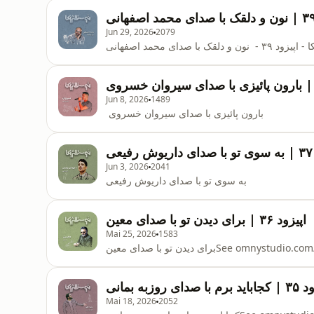
Jun 29, 2026
2079
ون و دلقک با صدای محمد اصفهانی
Jun 8, 2026
1489
بارون پائیزی با صدای سیروان خسروی
ی
Jun 3, 2026
2041
به سوی تو با صدای داریوش رفیعی
اپیزود ۳۶ | برای دیدن تو با صدای معین
Mai 25, 2026
1583
See omnystudio.com/listener f.
با صدای روزبه بمانی
Mai 18, 2026
2052