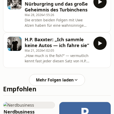
Nürburgring und das große
verließ, war aus dem konservativen
Geheimnis des Turbinchens
Hersteller großer Limousinen ein
Mai 28, 2026
1:55:26
globaler Premiumkonzern mit A-
Die ersten beiden Folgen mit Uwe
Klasse, M-Klasse, AMG, Maybach und
Alzen haben für eine wahnsinnige
Millionen Kunden in China
Resonanz gesorgt und deshalb gibt
geworden.In dieser Folge erzählt
es heute einen Nachschlag, denn es
Schmidt, wie ihn sein Weg vom
H.P. Baxxter: „Ich sammle
stehen ja noch wichtige Themen
Mathematikstud
keine Autos — ich fahre sie“
aus.Im Mittelpunkt steht diesmal das
Mai 21, 2026
1:02:05
Thema, das sich unzählige Hörer
„How much is the fish?“ — vermutlich
gewünscht haben: Das legendäre
kennt fast jeder diesen Satz von H.P.
„Turbinchen“.Uwe erzählt ausführlich
Baxxter. Was viele allerdings nicht
von der Entstehung des brutal
wissen: Hinter der extrovertierten
schnellen Porsche-Biturbos, von
Bühnenfigur steckt ein
illegalen Zusatz-Benzintanks unter
Mehr Folgen laden
leidenschaftlicher Oldtimer-
Empfohlen
Enthusiast mit einer ganz besonderen
Schwäche für britische Automobile.In
dieser Folge spricht H.P. Baxxter über
seine ersten automobilen
P
Erinnerungen in Ostfriesland
Nerdbusiness