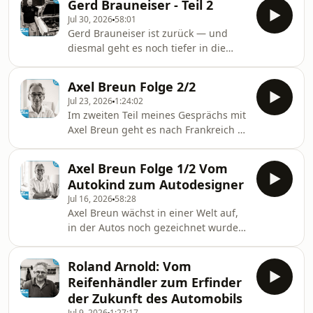
Gerd Brauneiser - Teil 2
kleine Werkstatt in Affalterbach, in
Jul 30, 2026
58:01
der Serienfahrzeuge von Hand
Gerd Brauneiser ist zurück — und
umgebaut wurden – ohne eigene
diesmal geht es noch tiefer in die
Produktion, ohne
Technik. Nach dem großen Feedback
Entwicklungsstrukturen und oft mit
auf Teil 1 wollten viele Hörer wissen,
erstaunlich pragmatischen
Axel Breun Folge 2/2
warum seine Escorts und Capris
Lösungen.In dieser ersten Folge
Jul 23, 2026
1:24:02
wirklich so schnell waren.Gerd erklärt,
erzählt der langjährige AMG-
Im zweiten Teil meines Gesprächs mit
warum nicht allein der Motor
Entwicklungschef und spätere Geschä
Axel Breun geht es nach Frankreich –
entscheidend war, sondern das
zu Renault. Nach seiner Zeit im
gesamte Paket: Drehmoment,
Advanced Design Studio von
Getriebe, Achsübersetzungen,
Axel Breun Folge 1/2 Vom
Volkswagen folgt er Patrick Le
Sperren, Reifen, Fahrwerk und
Autokind zum Autodesigner
Quément nach Paris und wird Teil
Prüfstandsarbeit. Dazu erzählt er von
Jul 16, 2026
58:28
einer Designabteilung, die sich
Ford-
Axel Breun wächst in einer Welt auf,
gerade neu sortiert.Renault ist für
in der Autos noch gezeichnet wurden.
Breun in vielerlei Hinsicht vertraut
Sein Vater war Automobilillustrator
und fremd zugleich: einerseits ein
und arbeitete für große
stark vom Engineering geprägter
Roland Arnold: Vom
Werbeagenturen und Hersteller – mit
Konzern, andererseits eine Mark
Reifenhändler zum Erfinder
technischen Zeichnungen,
der Zukunft des Automobils
Prospektillustrationen und
Jul 9, 2026
1:27:17