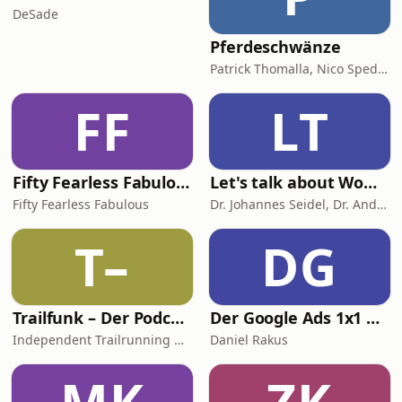
zwischen Renault 4 und Ford Taunus,
DeSade
Pferdeschwänze
Patrick Thomalla, Nico Spedicato
FF
LT
Fifty Fearless Fabulous - der Podcast für Frauen mitten im Leben
Let's talk about Woman & Health
Fifty Fearless Fabulous
Dr. Johannes Seidel, Dr. Andreas Nather, Dr. Agnes Jäger-Lansky, Kolleginnen und Kollegen
T–
DG
Trailfunk – Der Podcast von Alles-laufbar.de
Der Google Ads 1x1 Podcast - Insights & Tipps vom SEA Experten Daniel Rakus
Independent Trailrunning Media
Daniel Rakus