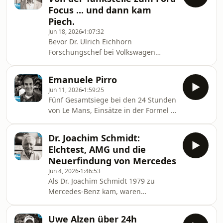
plötzlich mittendrin in einigen der
Focus ... und dann kam
faszinierendsten Projekte der
Piech.
Automobilgeschichte.Im zweiten Teil
Jun 18, 2026
1:07:32
unseres Gesprächs erzählt Dr.
Bevor Dr. Ulrich Eichhorn
Eichhorn von den regelmäßigen
Forschungschef bei Volkswagen
Besuchen Ferdinand Piëchs, von
wurde und später an einigen der
dessen kompromisslosem Anspruc
spektakulärsten Entwicklungsprojekte
Emanuele Pirro
der Automobilindustrie beteiligt war,
Jun 11, 2026
1:59:25
begann seine Geschichte an einer
Fünf Gesamtsiege bei den 24 Stunden
Tankstelle im Odenwald.In dieser
von Le Mans, Einsätze in der Formel 1,
ersten Folge erzählt Eichhorn von
DTM-Rennen im legendären BMW M3
seiner Kindheit im Autohaus seiner
und eine Schlüsselrolle in der
Eltern, von den ersten BMW 2002, die
Dr. Joachim Schmidt:
erfolgreichsten Zeit von Audi Sport:
er bereits vor dem Führerschein
Elchtest, AMG und die
Emanuele Pirro gehört zu den
technisch optimierte, und von sei
Neuerfindung von Mercedes
vielseitigsten und erfolgreichsten
Jun 4, 2026
1:46:53
Rennfahrern seiner Generation.Im
Als Dr. Joachim Schmidt 1979 zu
Gespräch erzählt der Italiener von
Mercedes-Benz kam, waren
seiner Kindheit in Rom, den Anfängen
Wartezeiten von mehreren Jahren auf
im Kartsport und dem
einen Neuwagen keine Seltenheit. Als
außergewöhnlichen Einsatz seiner El
Uwe Alzen über 24h
er Jahrzehnte später den Vorstand