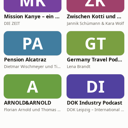
MK
ZK
Mission Kanye – ein Stadion für eine Nacht
Zwischen Kotti und Kapiteln
DIE ZEIT
Jannik Schümann & Kara Wolf
PA
GT
Pension Alcatraz
Germany Travel Podcast with Lena Brandt
Dietmar Wischmeyer und Tina Voß
Lena Brandt
A
DI
ARNOLD&ARNOLD
DOK Industry Podcast
Florian Arnold und Thomas Arnold
DOK Leipzig – International Leipzig Festival for Documentary and Animated Film