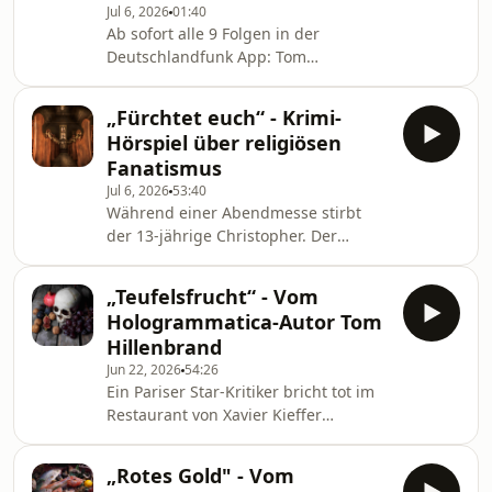
Jul 6, 2026
01:40
Von Robert Brack
Ab sofort alle 9 Folgen in der
Deutschlandfunk App: Tom
Hillenbrand entwirft ein
spektakuläres Bild unserer
„Fürchtet euch“ - Krimi-
Gesellschaft am Ende des 21.
Hörspiel über religiösen
Jahrhunderts. Wenn KI die Welt retten
Fanatismus
kann – geben wir die Kontrolle ab?
Jul 6, 2026
53:40
www.deutschlandfunkkultur.de,
Während einer Abendmesse stirbt
Kriminalhörspiel
der 13-jährige Christopher. Der
Prediger und die Gemeinde
schweigen, aber es gibt einen
„Teufelsfrucht“ - Vom
Augenzeugen: Christophers Bruder
Hologrammatica-Autor Tom
Jess hat die Geschehnisse in der
Hillenbrand
Kirche und im Elternhaus beobachtet.
Jun 22, 2026
54:26
Nach dem Roman von Wiley Cash
Ein Pariser Star-Kritiker bricht tot im
www.deutschlandfunkkultur.de,
Restaurant von Xavier Kieffer
Kriminalhörspiel
zusammen. Der Sternekoch begibt
sich selbst auf kulinarische
„Rotes Gold" - Vom
Spurensuche und verstrickt sich in