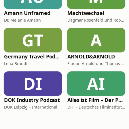
Amann Unframed
Machtwechsel
Dr. Melanie Amann
Dagmar Rosenfeld und Robin Alexander
GT
A
Germany Travel Podcast with Lena Brandt
ARNOLD&ARNOLD
Lena Brandt
Florian Arnold und Thomas Arnold
DI
AI
DOK Industry Podcast
Alles ist Film – Der Podcast des DFF
DOK Leipzig – International Leipzig Festival for Documentary and Animated Film
DFF – Deutsches Filminstitut & Filmmuseum