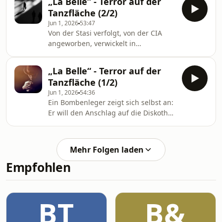
„La Belle“ - Terror auf der
rätselhafte Krankheit, die jede Kritik
Tanzfläche (2/2)
verstummen lässt. Was geht vor sich
Jun 1, 2026
53:47
im Kloster Sant‘Ambrogio? Von
Von der Stasi verfolgt, von der CIA
Thomas Fritz
angeworben, verwickelt in
www.deutschlandfunkkultur.de,
Waffendeals mit libyschen
Hörspiel
Oppositionellen. Zweiter Teil der
„La Belle“ - Terror auf der
Lebenserzählung von Wolfgang
Tanzfläche (1/2)
Sobotka, der sich nach dem Anschlag
Jun 1, 2026
54:36
auf den Nachtclub „La Belle“ selbst
Ein Bombenleger zeigt sich selbst an:
anzeigt. Von Viviane Koppelmann
Er will den Anschlag auf die Diskothek
www.deutschlandfunkkultur.de,
„La Belle“ am 5. April 1986 begangen
Kriminalhörspiel
haben. Im Verhörraum erzählt er aus
seinem Leben. Ein Krimi-Hörspiel frei
Mehr Folgen laden
nach wahren Begebenheiten. Von
Empfohlen
Viviane Koppelmann
www.deutschlandfunkkultur.de,
Kriminalhörspiel
BT
B&