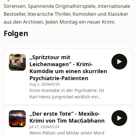
Sörensen. Spannende Originalhörspiele, internationale
Bestseller, literarische Thriller, Komödien und Klassiker
aus den Archiven. Jeden Montag ein neuer Krimi.
Folgen
„Spritztour mit
Leichenwagen“ - Krimi-
Komödie um einen skurrilen
Psychiatrie-Patienten
Aug 3, 2026
50:50
Krimi-Komödie in der Psychiatrie: Ist
Karl-Heinz Jungnickel wirklich ein
Mörder, wie er behauptet, als er in die
Einrichtung eingeliefert wird? Drei
„Der erste Tote“ - Mexiko-
skurrile Patienten gehen der Sache
Krimi von Tim MacGabhann
gemeinsam mit dem Neuzugang auf
Jul 27, 2026
55:24
den Grund. Von Holger Böhme
Wenn Polizei und Militär einen Mord