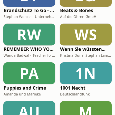
Brandschutz To Go - News, Tipps und Anekdoten aus der Sicherheitstechnik
Beats & Bones
Stephan Wenzel - Unternehmensberatung zur DIN 14675 Zertifizierung
Auf die Ohren GmbH
RW
WS
REMEMBER WHO YOU ARE - Wanda Badwal
Wenn Sie wüssten...
Wanda Badwal - Teacher for Yoga & Meditation, Author, Speaker
Kristina Dunz, Stephan Lamby und Eva Quadbeck
PA
1N
Puppies and Crime
1001 Nacht
Amanda und Marieke
Deutschlandfunk
AU
M