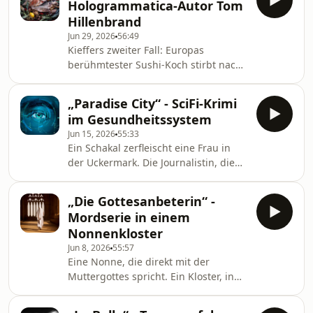
Hologrammatica-Autor Tom
geheime Machenschaften der
Hillenbrand
Lebensmittelindustrie. Von Tom
Jun 29, 2026
56:49
Hillenbrand
Kieffers zweiter Fall: Europas
www.deutschlandfunkkultur.de,
berühmtester Sushi-Koch stirbt nach
Kriminalhörspiel
einer Fischvergiftung. Sternekoch
Xavier Kieffer entdeckt Widersprüche
„Paradise City“ - SciFi-Krimi
und taucht ein in die Welt der
im Gesundheitssystem
japanischen Küchenkunst. Nach dem
Jun 15, 2026
55:33
Roman von Tom Hillenbrand
Ein Schakal zerfleischt eine Frau in
www.deutschlandfunkkultur.de,
der Uckermark. Die Journalistin, die
Kriminalhörspiel
den Fall bearbeitet, hält alles
zunächst für eine Banalität. Doch
„Die Gottesanbeterin“ -
dann gerät ihr Chef auf die Gleise
Mordserie in einem
einer U-Bahn und die Leiche der
Nonnenkloster
Toten verschwindet aus der
Jun 8, 2026
55:57
Rechtsmedizin. Von Zoë Beck
Eine Nonne, die direkt mit der
www.deutschlandfunkkultur.de,
Muttergottes spricht. Ein Kloster, in
Kriminalhörspiel
dem heimlich ekstatische Rituale
abgehalten werden. Und eine