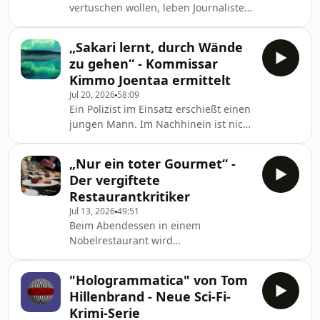
vertuschen wollen, leben Journalisten
gefährlich. Nachdem auch sein
Partner ermordet worden ist, kehrt
„Sakari lernt, durch Wände
Reporter Andrew zurück nach Mexiko.
zu gehen“ - Kommissar
Er sucht die Wahrheit hinter einem
Kimmo Joentaa ermittelt
System der Einschüchterung. Nach
Jul 20, 2026
58:09
dem Roman von Tim MacGabhann
Ein Polizist im Einsatz erschießt einen
www.deutschlandfunkkultur.de,
jungen Mann. Im Nachhinein ist nicht
Kriminalhörspiel
einmal dem Schützen klar, wie es
dazu kam. Auf der gemeinsamen
„Nur ein toter Gourmet“ -
Suche nach Antworten entdecken er
Der vergiftete
und sein Kollege Kimmo Joentaa eine
Restaurantkritiker
Familientragödie. Nach dem
Jul 13, 2026
49:51
gleichnamigen Roman von Jan Costin
Beim Abendessen in einem
Wagner
Nobelrestaurant wird
www.deutschlandfunkkultur.de,
Restaurantkritiker Lou Weinert mit
Kriminalhörspiel
einem Nervengift getötet. Zuletzt
"Hologrammatica" von Tom
hatte er sich überall Feinde gemacht
Hillenbrand - Neue Sci-Fi-
– mit einer Ausnahme. Ein
Krimi-Serie
kulinarischer Krimi von Robert Brack.