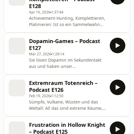
Methoden getestet, was sind typische
Behind the Screens.
E128
Fallstricke und ruiniert viel
Apr 16, 2026
1:37:44
Testerfahrung den Spaß an anderen...
Achievement-Hunting, Komplettieren,
Der Beitrag Playtesting – Podcast E129
Platinieren: Ist so ein Sammelwahn
erschien zuerst auf Behind the
eigentlich normal oder schon
Screens.
pathologisch? Wir haben uns auf
Dopamin-Games – Podcast
Social Media umgehört, wie verbreitet
E127
Komplettionismus unter Spielerinnen
Mär 27, 2026
1:28:14
und Spielern eigentlich ist – und
Sie lösen Dopamin im Sekundentakt
warum manche Menschen ihre
aus und haben unser
Spiele... Der Beitrag Sammeln und
Belohnungssystem durchgespielt:
Komplettieren – Podcast E128
Vampire Survivors, Balatro und
erschien zuerst auf Behind the
Extremraum Totenreich –
andere Spiele, die
Screens.
Podcast E126
Belohnungsspiralen auf Maximum
Feb 19, 2026
1:12:50
drehen. Was diese Spiele machen
Sümpfe, Vulkane, Wüsten und das
und ob so viel Dopamin noch gut für
Weltall: All das sind extreme Räume,
uns... Der Beitrag Dopamin-Games –
die wir betreten, aber auch wieder
Podcast E127 erschien zuerst auf
verlassen können. Es gibt jedoch eine
Behind the Screens.
Frustration in Hollow Knight
Grenze, die wir nur einmal
– Podcast E125
überschreiten: In dieser Folge