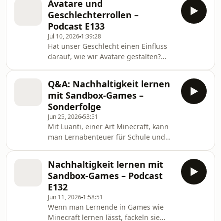
Avatare und
solcher Charakter entsteht, konnten
Geschlechterrollen –
wir mit dem Creative Director des
Podcast E133
Spiels, Dave Richard, besprechen. Viel
Jul 10, 2026
1:39:28
Spaß!... Der Beitrag Trans-
Hat unser Geschlecht einen Einfluss
Repräsentation in Dead by Daylight –
darauf, wie wir Avatare gestalten?
Podcast E134 erschien zuerst auf
Und welche Faktoren beeinflussen,
Behind the Screens.
wie professionelle Studios die Figuren
Q&A: Nachhaltigkeit lernen
für ihre Spiele gestalten? Das und
mit Sandbox-Games –
mehr hat Ike Bernard (Uni Erfurt) in
Sonderfolge
mehreren Studien erforscht.... Der
Jun 25, 2026
53:51
Beitrag Avatare und
Mit Luanti, einer Art Minecraft, kann
Geschlechterrollen – Podcast E133
man Lernabenteuer für Schule und
erschien zuerst auf Behind the
andere Bildungszwecke gestalten:
Screens.
Was braucht man dafür und wie fängt
Nachhaltigkeit lernen mit
man an? Diese und weitere Fragen
Sandbox-Games – Podcast
beantworten wir in dieser
E132
Sonderfolge, die direkt an... Der
Jun 11, 2026
1:58:51
Beitrag Q&A: Nachhaltigkeit lernen
Wenn man Lernende in Games wie
mit Sandbox-Games – Sonderfolge
Minecraft lernen lässt, fackeln sie
erschien zuerst auf Behind the