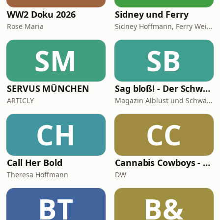
WW2 Doku 2026
Sidney und Ferry
Rose Maria
Sidney Hoffmann, Ferry Weiss
SM
SB
SERVUS MÜNCHEN
Sag bloß! - Der Schwäbische Alb Podcast
ARTICLY
Magazin Alblust und Schwäbische Alb Tourismus
CH
CC
Call Her Bold
Cannabis Cowboys - Die JuicyFields-Saga
Theresa Hoffmann
DW
BT
B&