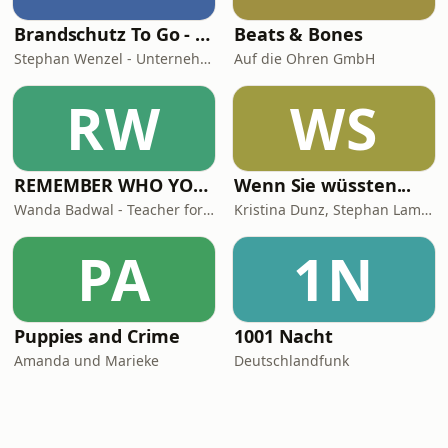
Brandschutz To Go - News, Tipps und Anekdoten aus der Sicherheitstechnik
Beats & Bones
Stephan Wenzel - Unternehmensberatung zur DIN 14675 Zertifizierung
Auf die Ohren GmbH
RW
WS
REMEMBER WHO YOU ARE - Wanda Badwal
Wenn Sie wüssten...
Wanda Badwal - Teacher for Yoga & Meditation, Author, Speaker
Kristina Dunz, Stephan Lamby und Eva Quadbeck
PA
1N
Puppies and Crime
1001 Nacht
Amanda und Marieke
Deutschlandfunk