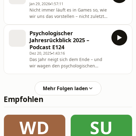
Jan 29, 2026
1:57:11
betreten wir das... Der Beitrag
Nicht immer läuft es in Games so, wie
Extremraum Totenreich – Podcast
wir uns das vorstellen – nicht zuletzt
E126 erschien zuerst auf Behind the
in der Hollow-Knight-Reihe. Da lässt
Screens.
Frustration manchmal nicht lange auf
Psychologischer
sich warten. Warum das so ist und
Jahresrückblick 2025 –
wie wir mit Frust-Momenten
Podcast E124
umgehen können, erkunden wir mit
Dez 20, 2025
1:43:16
Psychologin Jolina Bering und Genre-
Das Jahr neigt sich dem Ende – und
Kenner Erik Körner.
wir wagen den psychologischen
Jahresrückblick! Gemeinsam mit Jolina
Bering diskutieren wir Spiele und
persönliche Spielmomente, die uns
Mehr Folgen laden
2025 psychologisch beschäftigt
Empfohlen
haben.
WD
SU