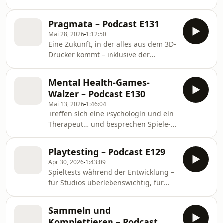
möglicherweise auch mal die halbe
Screens.
Spielwelt ab. Warum solche Sandbox-
Pragmata – Podcast E131
Games vielleicht sogar gerade
Mai 28, 2026
1:12:50
deswegen wertvolle
Eine Zukunft, in der alles aus dem 3D-
Lernumgebungen sind und
Drucker kommt – inklusive der
weswegen sich Nachhaltigkeits- und
Androiden, die für den Menschen
Zukunfts-Themen darin... Der Beitrag
arbeiten – und wir sind mittendrin:
Nachhaltigkeit lernen mit Sandbox-
Mental Health-Games-
Pragmata ist ein neues Action-
Games – Podcast E132 erschien zuerst
Walzer – Podcast E130
Feuerwerk von Capcom, es wirft aber
auf Behind the Screens.
Mai 13, 2026
1:46:04
auch Fragen... Der Beitrag Pragmata –
Treffen sich eine Psychologin und ein
Podcast E131 erschien zuerst auf
Therapeut… und besprechen Spiele-
Behind the Screens.
Demos in einer abgewandelten Form
des Supervisionswalzers – einer
Playtesting – Podcast E129
Besprechungstechnik, mit der
Apr 30, 2026
1:43:09
Psychotherapeut*innen Fälle
Spieltests während der Entwicklung –
untereinander diskutieren. Kein Witz,
für Studios überlebenswichtig, für
sondern ein Experiment mit unserem
einige Spieler*innen ein Traumjob.
Gast Dr. Mathias Klinkerfuß.... Der
Wann wird ein Spiel im
Beitrag Mental Health-Games-Walzer
Sammeln und
Entwicklungsprozess mit welchen
– Podcast E130 erschien zuerst auf
Komplettieren – Podcast