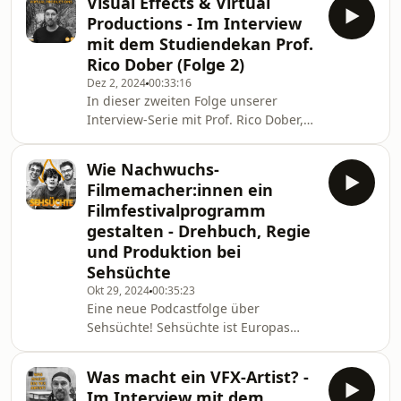
Visual Effects & Virtual
unserer Uni – Konrad Wolf! Wir
Productions - Im Interview
begleiten ihn durch sein
mit dem Studiendekan Prof.
abenteuerliches Leben und
Rico Dober (Folge 2)
besprechen seine spannenden Filme,
Dez 2, 2024
00:33:16
unterstützt von zahlreichen
In dieser zweiten Folge unserer
Archivmaterialien, immersiven Sound
Interview-Serie mit Prof. Rico Dober,
Design und eigens komponierter
dem Studiendekan des neuen
Musik.An dem Podcast haben
Studiengangs „Visual Effects &amp;
Studierende der Filmuni aus d
Wie Nachwuchs-
Virtual Productions“ an der
Filmemacher:innen ein
Filmuniversität Babelsberg KONRAD
Filmfestivalprogramm
WOLF, tauchen wir tiefer in seine
gestalten - Drehbuch, Regie
Visionen für den neuen Studiengang
und Produktion bei
ein. Unser Moderator Pascal spricht
mit ihm darüber, wie er die
Sehsüchte
Ausbildung in diesem innovativen
Okt 29, 2024
00:35:23
Feld gestalten will und welche
Eine neue Podcastfolge über
Unterstüt
Sehsüchte! Sehsüchte ist Europas
größtes Studierendenfilmfestival -
und wird hauptsächlich von
Was macht ein VFX-Artist? -
Studierenden der
Im Interview mit dem