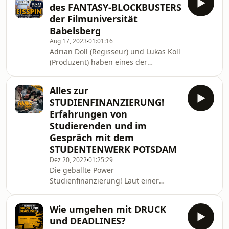
Hochschulpolitik engagieren sollten.
des FANTASY-BLOCKBUSTERS
kaum Ahnung von ihr🙈. Deshalb hat
der Filmuniversität
sich unser Moderator Fabien mal mit
Babelsberg
Prof. Dr. Daniela Schlütz, der
Aug 17, 2023
01:01:16
Studiendekanin des Studiengangs
Adrian Doll (Regisseur) und Lukas Koll
Digitale Medienkultur,
(Produzent) haben eines der
zusammengesetzt und besprochen,
aufwändigsten und meistgehyptesten
wie dieses ganze System
Filmuni-Projekte aller Zeiten realisiert:
Wissenschaft funktioniert, wa
Alles zur
EISSPIN, DER SEHR SCHRECKLICHE.
STUDIENFINANZIERUNG!
Mit unserem Moderator Georg
Erfahrungen von
sprechen sie darüber, wie sie das
Studierenden und im
Projekt entwickelten, welche
Gespräch mit dem
innovativen Produktionstechniken sie
anwendeten und wie sie die
STUDENTENWERK POTSDAM
Schauspiellegende Christoph Maria
Dez 20, 2022
01:25:29
Herbst überzeugen konnten, die
Die geballte Power
Haup
Studienfinanzierung! Laut einer
aktuellen Studie des Statistischen
Bundesamts sind 76% aller
Wie umgehen mit DRUCK
alleinlebenden Studierenden
und DEADLINES?
armutsgefährdet - die