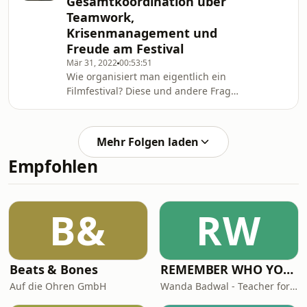
Gesamtkoordination über
begleiten Sehsüchte als Dozenten
Teamwork,
und haben schon jahrelange
Krisenmanagement und
Sehsüchte-Erfahrung, weswegen sie
uns einige spannende Fakten und
Freude am Festival
Geschichten verraten können🤩.
Mär 31, 2022
00:53:51
Wie organisiert man eigentlich ein
Filmfestival? Diese und andere Fragen
stellen wir Sara und Moritz von der
Gesamtkoordination des Sehsüchte-
Filmfestivals - Europas größtem
Mehr Folgen laden
Studierendenfilmfestival🔥! Hört
Empfohlen
unbedingt rein und habt Spaß mit
der Folge, es wird amüsant wie
lehrreich :D
B&
RW
Beats & Bones
REMEMBER WHO YOU ARE - Wanda Badwal
Auf die Ohren GmbH
Wanda Badwal - Teacher for Yoga & Meditation, Author, Speaker