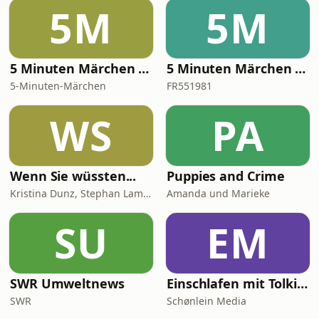
5M
5M
5 Minuten Märchen - Frederik der kleine Fuchs - kurze Hörspiele für kleine Abenteurer
5 Minuten Märchen - Josephine die kleine Maus - kurze Hörspiele für kleine Abenteurer
5-Minuten-Märchen
FR551981
WS
PA
Wenn Sie wüssten...
Puppies and Crime
Kristina Dunz, Stephan Lamby und Eva Quadbeck
Amanda und Marieke
SU
EM
SWR Umweltnews
Einschlafen mit Tolkien
SWR
Schønlein Media