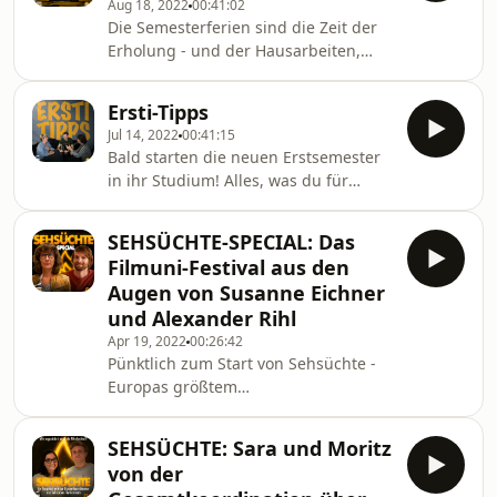
Aug 18, 2022
00:41:02
Studienfinanzierung ist für viele
Die Semesterferien sind die Zeit der
Studierende also ein erheblicher
Erholung - und der Hausarbeiten,
Belastungsfaktor. Deshalb sprechen
Projekte und anderer Abgaben. Aber
wir in Spielfilmlänge über so ziemlich
wer kennt‘s nicht: Der Sommer bricht
alle Möglichkeiten, sich sein Studium
Ersti-Tipps
durch, wir wollen ihn genießen,
zu finanzieren! Fabien, Julia, Robina
Jul 14, 2022
00:41:15
beginnen Hausarbeiten
und Sarah teilen in d
Bald starten die neuen Erstsemester
aufzuschieben - und schon werden
in ihr Studium! Alles, was du für
Deadlines knapp. Druck baut sich auf.
deinen Studienstart an der Filmuni
Wie wir mit Druck und Deadlines
wissen musst - von der
umgehen, erfahrt ihr in unserer
SEHSÜCHTE-SPECIAL: Das
Wohnungssuche in
neuesten Podcastfolge, in der Robina,
Filmuni-Festival aus den
Berlin/Brandenburg bis zum
Sarah und Julia ihre Erfahrung
Augen von Susanne Eichner
Semesterticket - erfährst du in der
und Alexander Rihl
neuesten Ausgabe von DURCH DEN
Apr 19, 2022
00:26:42
WOLF GEDREHT. Schaut auch auf
Pünktlich zum Start von Sehsüchte -
unseren Instagram-Account
Europas größtem
(@durchdenwolfgedreht) vorbei, dort
Studierendenfilmfestival - blättern wir
haben wir euch die Key Facts der
gemeinsam mit Prof. Dr. Susanne
Folge in InfoPosts zusammengefasst!
SEHSÜCHTE: Sara und Moritz
Eichner und Alexander Rihl durch die
von der
Sehsüchte-Geschichtsbücher🔥. Beide