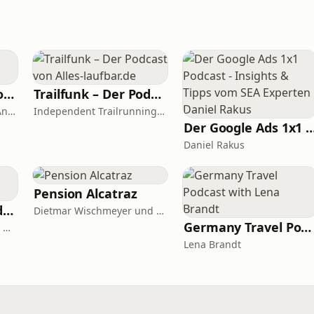
Let's talk about Woman & Health
Trailfunk – Der Podcast von Alles-laufbar.de
Dr. Johannes Seidel, Dr. Andreas Nather, Dr. Agnes Jäger-Lansky, Kolleginnen und Kollegen
Independent Trailrunning Media
Der Google Ads 1x1 Podcast - Insights & Tipps vom SEA Expe
Daniel Rakus
Pension Alcatraz
Zwischen Kotti und Kapiteln
Dietmar Wischmeyer und Tina Voß
Germany Travel Podcast with Lena Brandt
Jannik Schümann & Kara Wolf
Lena Brandt