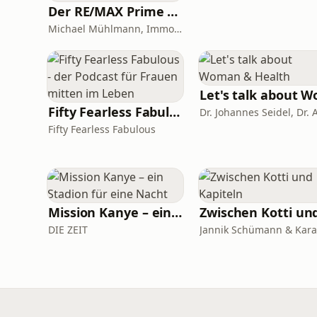
Der RE/MAX Prime ImmoTalk München - werden Sie zum Experten der eigenen 4 Wände!
Michael Mühlmann, Immobiliengutachter (Dipl. Sachverständiger DIA)
Fifty Fearless Fabulous - der Podcast für Frauen mitten im Leben
Fifty Fearless Fabulous
Mission Kanye – ein Stadion für eine Nacht
DIE ZEIT