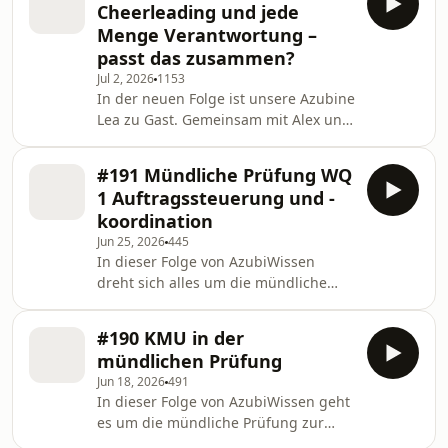
Thema endlich verständlich erklärt
Cheerleading und jede
Gemeinsam mit Alex und Jasmin
beko
Menge Verantwortung –
spricht er darüber, - warum er sich
passt das zusammen?
gegen das Studium und für eine
Jul 2, 2026
1153
Ausbildung entschieden hat, - welche
In der neuen Folge ist unsere Azubine
Vorteile die Ausbildung für ihn bietet,
Lea zu Gast. Gemeinsam mit Alex und
- wie sein Arbeitsalltag in der IT
Jasmin spricht sie über ihren Weg zur
aussieht und - warum dieser Weg f
Medienkauffrau, ihren Arbeitsalltag
#191 Mündliche Prüfung WQ
bei Kiehl/NWB und darüber, warum
1 Auftragssteuerung und -
sie schon während der Ausbildung
koordination
Verantwortung übernehmen darf.
Jun 25, 2026
445
Außerdem verrät sie, wie sie
In dieser Folge von AzubiWissen
Leistungssport und Ausbildung
dreht sich alles um die mündliche
organisiert und was sie anderen
Prüfung zur Wahlqualifikation WQ 1 –
angehenden Azubis mit auf den Weg
Auftragssteuerung und -koordination.
geben möchte. Viel Spaß beim
#190 KMU in der
Alex und Jasmin erklären, welche
mündlichen Prüfung
typischen Aufgaben und
Jun 18, 2026
491
Fragestellungen in der Prüfung
In dieser Folge von AzubiWissen geht
vorkommen und worauf Prüfer
es um die mündliche Prüfung zur
besonders achten. Außerdem
Wahlqualifikation WQ 3 –