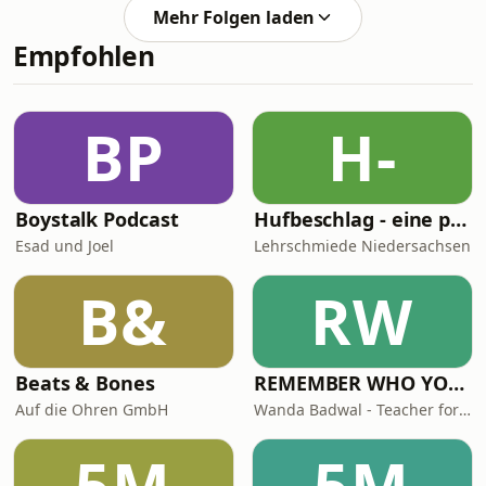
bringen viele Infos Geschlossene
Mehr Folgen laden
Fragen → liefern klare Fakten
Empfohlen
(Ja/Nein) Suggestivfragen → lenken
die Antwort (Achtung in der Prüfung!)
Kontrollfragen → sichern ab, ob alles
richtig verstanden wurde
BP
H-
Entscheidungsfragen → helfen bei
klaren Entscheidungen 👉 Tipp:
Fragete
Boystalk Podcast
Hufbeschlag - eine persönliche Betrachtung - NBvH-Podcast - Themen rund um den Huf
Esad und Joel
Lehrschmiede Niedersachsen
B&
RW
Beats & Bones
REMEMBER WHO YOU ARE - Wanda Badwal
Auf die Ohren GmbH
Wanda Badwal - Teacher for Yoga & Meditation, Author, Speaker
5M
5M