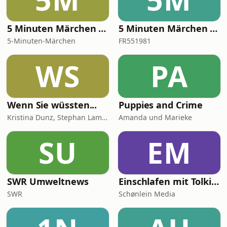
5 Minuten Märchen - Frederik der kleine Fuchs - kurze Hörspiele für kleine Abenteurer
5 Minuten Märchen - Josephine die kleine Maus - kurze Hörspiele für kleine Abenteurer
5-Minuten-Märchen
FR551981
WS
PA
Wenn Sie wüssten...
Puppies and Crime
Kristina Dunz, Stephan Lamby und Eva Quadbeck
Amanda und Marieke
SU
EM
SWR Umweltnews
Einschlafen mit Tolkien
SWR
Schønlein Media