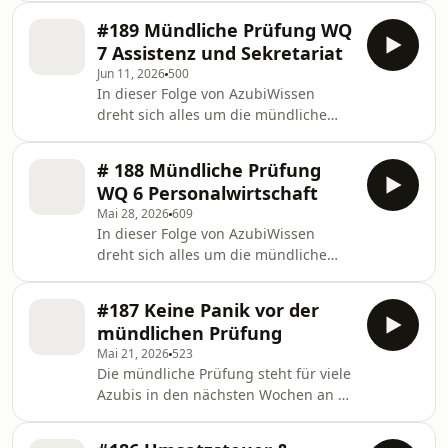
bekommst Du praktische Tipps für
Kaufmännische Steuerung und
Deine Vorbereitung, erfährst, wie Du
#189 Mündliche Prüfung WQ
Kontrolle in kleinen und mittleren
Arbeitsabläufe und Kundenaufträge
7 Assistenz und Sekretariat
Unternehmen (KMU). Alex und Jasmin
sicher präsen
Jun 11, 2026
500
sprechen über typische
In dieser Folge von AzubiWissen
Prüfungsthemen, mögliche
dreht sich alles um die mündliche
Aufgabenstellungen und geben Dir
Prüfung zur Wahlqualifikation
praktische Tipps für deine
Assistenz und Sekretariat. Alex und
Vorbereitung auf das Fachgespräch.
# 188 Mündliche Prüfung
Jasmin sprechen darüber, welche
Du erfährst, welche Inhalte
WQ 6 Personalwirtschaft
Themen in der Prüfung häufig
besonders wichtig sind, wie Du Deine
Mai 28, 2026
609
vorkommen, wie das Fachgespräch
In dieser Folge von AzubiWissen
abläuft und worauf Prüfer besonders
dreht sich alles um die mündliche
achten. Du bekommst praktische
Prüfung zur Wahlqualifikation WQ 6 –
Tipps für Deine Vorbereitung und
Personalwirtschaft. Alex und Jasmin
erfährst, wie Du auch in stressigen
#187 Keine Panik vor der
erklären, worauf es in der Prüfung
Prüfungssituationen souverän
mündlichen Prüfung
ankommt, welche typischen Themen
auftrittst
Mai 21, 2026
523
und Aufgabenstellungen vorkommen
Die mündliche Prüfung steht für viele
und wie Du Dich gezielt vorbereiten
Azubis in den nächsten Wochen an –
kannst. Außerdem geben sie
und damit oft auch jede Menge
praktische Tipps für die Präsentation
Nervosität. Genau darüber sprechen
und das Fachgespräch. Und das ist