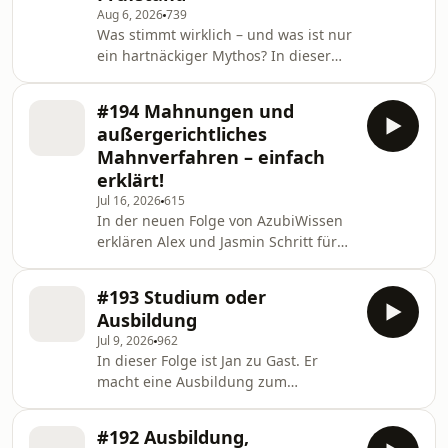
Aug 6, 2026
739
Was stimmt wirklich – und was ist nur
ein hartnäckiger Mythos? In dieser
Folge nehmen Alex und Jasmin
verschiedene Aussagen rund um die
#194 Mahnungen und
Ausbildung unter die Lupe. Sie
außergerichtliches
erklären, welche Mythen der
Mahnverfahren – einfach
Wahrheit entsprechen, welche nicht
erklärt!
und was tatsächlich hinter den
Jul 16, 2026
615
gesetzlichen Regelungen steckt. Mit
In der neuen Folge von AzubiWissen
verständlichen Erklärungen,
erklären Alex und Jasmin Schritt für
praxisnahen Beispielen und
Schritt: ✅ Wann eine Mahnung
hilfreichen Hintergrundinformationen
notwendig ist ✅ Was der
erfährst
#193 Studium oder
Schuldnerverzug bedeutet ✅ Wie das
Ausbildung
außergerichtliche Mahnverfahren
Jul 9, 2026
962
abläuft ✅ Welche Kosten entstehen
In dieser Folge ist Jan zu Gast. Er
können ✅ Warum das Thema
macht eine Ausbildung zum
regelmäßig in der Abschlussprüfung
Fachinformatiker für
vorkommt Perfekt für alle, die sich auf
Systemintegration bei Kiehl/NWB und
die Prüfung vorbereiten oder das
#192 Ausbildung,
hat vorher einige Semester studiert.