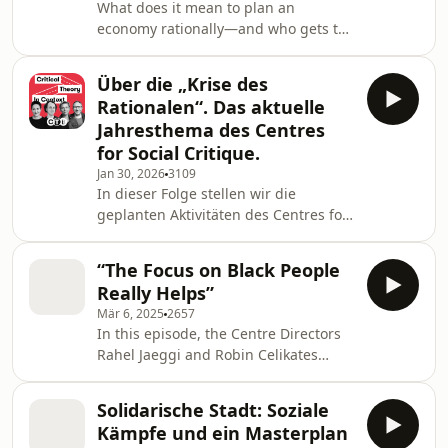
What does it mean to plan an
critical theory, and the history of
economy rationally—and who gets to
utopian socialism, the conversation
decide what counts as rational? In
returns to figures like Thomas More,
part one of this series on planning,
Edward Bellamy, and
Über die „Krise des
Jacob Blumenfeld speaks with political
Rationalen“. Das aktuelle
economist and philosopher John
Jahresthema des Centres
O’Neill about the socialist calculation
for Social Critique.
debate and its legacy. Starting from
Jan 30, 2026
3109
Otto Neurath’s plans for socialization
In dieser Folge stellen wir die
and in-kind calculation, the
geplanten Aktivitäten des Centres for
conversation revisits the classic
Social Critique im Jahr 2026 vor. „Die
critiques of pl
Krise des Rationalen“ ist der
“The Focus on Black People
diesjährige Fokus. Was für eine Krise
Really Helps”
ist hier gemeint, welche
Mär 6, 2025
2657
Veranstaltungen gibt es, auf welche
In this episode, the Centre Directors
Gäste können wir gespannt sein? Wir
Rahel Jaeggi and Robin Celikates
geben u.a. einen Ausblick auf die
speak with this year’s Benjamin Chair,
jährlichen Benjamin Lectures:
Tommie Shelby, about his beginnings
Eingeladen ist der international
Solidarische Stadt: Soziale
as a philosopher, his particular
anerkannte Historiker Dipesh
Kämpfe und ein Masterplan
approach to philosophy, Marxism, the