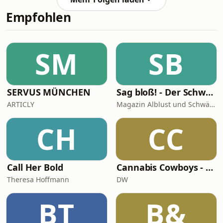
enteignen zu verdanken, dass das
Theodor W. Adorno's social crit
Empfohlen
Konzept heute erneut aufs Tableau
gebracht wurde und, auch über den
Bereich des Wohnens hinaus, als
politische Alternative und Strategie
SM
SB
sozialer Veränderung zurück ist.
Vergesellschaftung ist nicht zuletzt
eine
SERVUS MÜNCHEN
Sag bloß! - Der Schwäbische Alb Podcast
ARTICLY
Magazin Alblust und Schwäbische Alb Tourismus
CH
CC
Call Her Bold
Cannabis Cowboys - Die JuicyFields-Saga
Theresa Hoffmann
DW
BT
B&