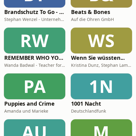
Brandschutz To Go - News, Tipps und Anekdoten aus der Sicherheitstechnik
Beats & Bones
Stephan Wenzel - Unternehmensberatung zur DIN 14675 Zertifizierung
Auf die Ohren GmbH
RW
WS
REMEMBER WHO YOU ARE - Wanda Badwal
Wenn Sie wüssten...
Wanda Badwal - Teacher for Yoga & Meditation, Author, Speaker
Kristina Dunz, Stephan Lamby und Eva Quadbeck
PA
1N
Puppies and Crime
1001 Nacht
Amanda und Marieke
Deutschlandfunk
AU
M