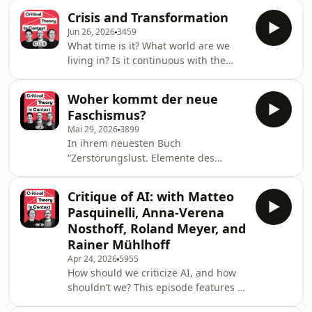
Herausforderung. Der Historiker
Crisis and Transformation
Dipesh Chakrabarty zieht daraus in
Jun 26, 2026
3459
den diesjährigen Benjamin-Lectures
What time is it? What world are we
eine radikale Konsequenz: Es braucht
living in? Is it continuous with the
ein umfassendes Umdenken, das
world of the 19th and 20th centuries,
nicht nur die politische und
or has there been a radical break?
ökonomische Ordnung, das
Woher kommt der neue
This episode is devoted to these
kapitalistische Weltsystem, in Frage
Faschismus?
questions, specifically in relation to
stellt, sondern auch das
Mai 29, 2026
3899
the meaning of crisis and
Selbstverständnis
In ihrem neuesten Buch
transformation. Since the financial
“Zerstörungslust. Elemente des
crisis of 2007/2008, there has been a
demokratischen Faschismus“ widmen
continuous series of crises that have
sich Carolin Amlinger und Oliver
been felt globally. Everyone talks
Critique of AI: with Matteo
Nachtwey dem aktuellen Erstarken
about cris
Pasquinelli, Anna-Verena
faschistischer Bewegungen. Warum
Nosthoff, Roland Meyer, and
wenden sich so viele Menschen
Rainer Mühlhoff
Trump, Musk oder der AfD zu? Grund
Apr 24, 2026
5955
sei die Blockade liberaler
How should we criticize AI, and how
Demokratien, die ihr Versprechen auf
shouldn’t we? This episode features a
Aufstieg und Autonomie nicht
roundtable discussion organized by
einlösen. Die beiden Soziologen