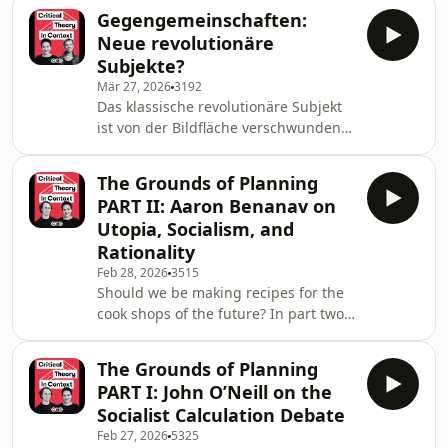
the Centre for Social Critique at HU
identifizieren in Teile
Gegengemeinschaften:
Berlin on February 16th, 2026,
Neue revolutionäre
featuring Matteo Pasquinelli, Anna-
Subjekte?
Verena Nosthoff, Roland Meyer, and
Mär 27, 2026
3192
Rainer Mühlhoff, moderated by Jacob
Das klassische revolutionäre Subjekt
Blumenfeld. Throughout the
ist von der Bildfläche verschwunden.
conversation, the discussants criticize
Was ihm nachfolgte, wurde vom
AI as an ideology, a mode of power,
Kapitalismus absorbiert. Doch wer
and a social r
The Grounds of Planning
tritt heute an die Stelle des
PART II: Aaron Benanav on
Proletariats, um die Verhältnisse, in
Utopia, Socialism, and
denen der Mensch ein geknechtetes
Rationality
Wesen ist, umzuwälzen? Der
Feb 28, 2026
3515
Philosoph Daniel Loick schlägt hierfür
Should we be making recipes for the
das Konzept der
cook shops of the future? In part two
„Gegengemeinschaften“ vor. Jenseits
of this series on planning, Jacob
der Institutionen der bürgerlichen
Blumenfeld speaks with Aaron
Gesells
The Grounds of Planning
Benanav about utopian thinking,
PART I: John O’Neill on the
economic rationality, and what it
Socialist Calculation Debate
might actually mean to plan beyond
Feb 27, 2026
5325
capitalism. Moving between Marx,