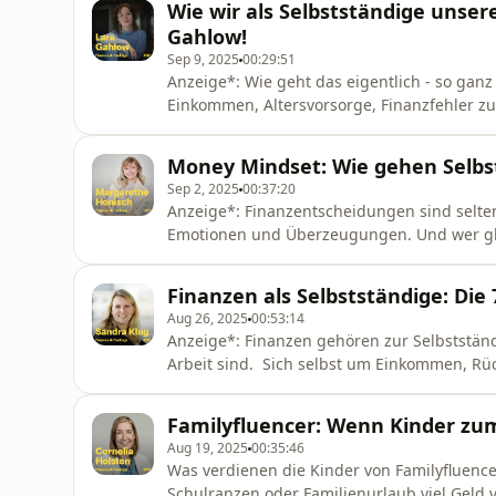
Wie wir als Selbstständige unser
studierte Journalistin, aber ich möchte hier
Gahlow!
Sep 9, 2025
00:29:51
Anzeige*: Wie geht das eigentlich - so ganz
Einkommen, Altersvorsorge, Finanzfehler zu 
immer noch ein Tabuthema ist und Scham üb
beeinflusst. Deshalb will ich mit dieser F
Money Mindset: Wie gehen Selbs
Gahlow eingeladen. Sie ist Texterin
Sep 2, 2025
00:37:20
Anzeige*: Finanzentscheidungen sind selten 
Emotionen und Überzeugungen. Und wer glaub
mit langfristigen Folgen.Für Selbstständig
und Rechnungen sind unser Daily Business u
Finanzen als Selbstständige: Die 
verantwortlich Umso wich
Aug 26, 2025
00:53:14
Anzeige*: Finanzen gehören zur Selbstständi
Arbeit sind. Sich selbst um Einkommen, R
schön überfordern. Deshalb möchte ich mit d
entwickeln, in der ich jeden Aspekt und jed
Familyfluencer: Wenn Kinder zu
über Einkommen u
Aug 19, 2025
00:35:46
Was verdienen die Kinder von Familyfluenc
Schulranzen oder Familienurlaub viel Geld v