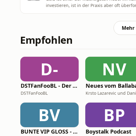
investieren, ist in der Praxis aber oft überf
nachhaltiges Investieren, die Wissen und 
an die Hand nimmt, auf der Suche nach nac
Plattform und dort gibt es
Mehr 
Empfohlen
D-
NV
DSTFanFooBL - Der Podcast zur Down Set Talk! Fantasy Football Bundesliga
DSTFanFooBL
BV
BP
BUNTE VIP GLOSS - Der Beauty Podcast
Boystalk Podcast