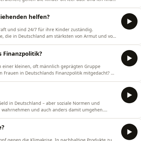
bislang keine klaren Regeln, ob und wie Kinder an
müssen – hinzu kommt: unser
ziehenden helfen?
shalb frage i
ft und sind 24/7 für ihre Kinder zuständig.
pe, die in Deutschland am stärksten von Armut und von
 das Frauenzentrum Marie e.V. finden trotzdem Wege und
dung vermitteln – und sind wirklich erfolgreich darin,
 Finanzpolitik?
von einer kleinen, oft männlich geprägten Gruppe
on Frauen in Deutschlands Finanzpolitik mitgedacht?
nd Rentengesetze auf Gleichstellung, Care-Arbeit und
reche ich mit Katharina Beck, finanzpolitische
Geld in Deutschland – aber soziale Normen und
her wahrnehmen und auch anders damit umgehen.
ffer und die Finanzcoaching Irene Genzmer ein Buch zu
nnen.Co-Autorin Ulrike ist Gästin meine Gästin in
e?
mpf gegen die Klimakrise. In nachhaltige Produkte zu