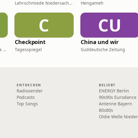
Lehrschmiede Niedersachsen
Hengameh
C
CU
Checkpoint
China und wir
Kai Kupferschmidt, Laura Salm-Reifferscheidt
Tagesspiegel
Süddeutsche Zeitung
ENTDECKEN
BELIEBT
Radiosender
ENERGY Berlin
Podcasts
90s90s Eurodance
Top Songs
Antenne Bayern
80s80s
Oldie Welle Niede