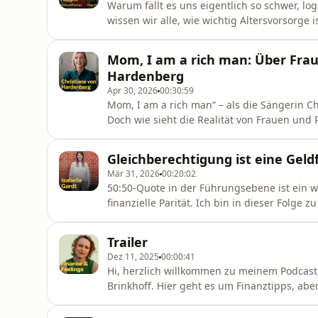
Warum fällt es uns eigentlich so schwer, lo
wissen wir alle, wie wichtig Altersvorsorge
wie ein ETF funktioniert. Doch in der Realit
eine unsichtbare finanzielle Prägung in sic
Mom, I am a rich man: Über Fra
unbewussten B
Hardenberg
Apr 30, 2026
00:30:59
Mom, I am a rich man“ – als die Sängerin Ch
Doch wie sieht die Realität von Frauen und
Finanzjournalistin und Autorin Christiane
Reichtum bei Frauen gesellschaftlich oft n
Gleichberechtigung ist eine Geld
strukturellen Hürden Frauen auch entgege
Mär 31, 2026
00:20:02
50:50-Quote in der Führungsebene ist ein wic
finanzielle Parität. Ich bin in dieser Folge
Isabelle Gardt über die ökonomische Realit
mit ihrer „50:50“-Initiative das Thema seit 
Trailer
Gender Pay Gap in Deut
Dez 11, 2025
00:00:41
Hi, herzlich willkommen zu meinem Podcast
Brinkhoff. Hier geht es um Finanztipps, abe
Zusammenhänge rund ums Geld, um feminis
Finanzpsychologie, persönliche Geschichten,