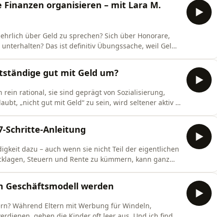
e Finanzen organisieren – mit Lara M.
 auch persönliche
 ehrlich über Geld zu sprechen? Sich über Honorare,
unterhalten? Das ist definitiv Übungssache, weil Geld
er zu viel oder zu wenig Geld uns oft
olge einen Anfang machen und habe mir dafür Lara M.
tständige gut mit Geld um?
rein rational, sie sind geprägt von Sozialisierung,
t, „nicht gut mit Geld“ zu sein, wird seltener aktiv –
e gilt das nochmal mehr, denn Honorare, Verhandlungen
nd wir sind für Gehalt aber auch Rente selbst
7-Schritte-Anleitung
gkeit dazu – auch wenn sie nicht Teil der eigentlichen
ücklagen, Steuern und Rente zu kümmern, kann ganz
ieser Podcastfolge eine Schritt für Schritt-Anleitung
en Schritt bespreche: Wie behalte ich einen Überblick
m Geschäftsmodell werden
ern? Während Eltern mit Werbung für Windeln,
erdienen, gehen die Kinder oft leer aus. Und ich finde: