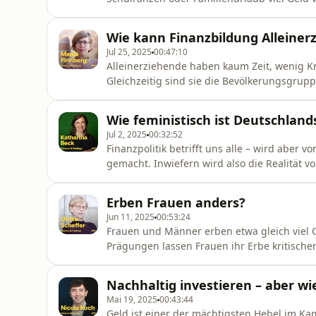
das geht gar nicht! In Deutschland gibt es 
Social Media-Einnahmen beteiligt werden 
Wie kann Finanzbildung Alleiner
Jugendmedienschutzgesetz ist von 1976. De
Jul 25, 2025
00:47:10
Alleinerziehende haben kaum Zeit, wenig Kra
Gleichzeitig sind sie die Bevölkerungsgrup
Altersarmut betroffen ist. Initiativen wie
Ideen , wie sie Alleinerziehenden Finanzbil
Wie feministisch ist Deutschlands
diesen Frauen langfr
Jul 2, 2025
00:32:52
Finanzpolitik betrifft uns alle – wird aber 
gemacht. Inwiefern wird also die Realität v
Wie wirken sich Haushaltspolitik, Steuer- u
soziale Gerechtigkeit aus?In dieser Folge sp
Erben Frauen anders?
Sprecherin der Grünen im
Jun 11, 2025
00:53:24
Frauen und Männer erben etwa gleich viel 
Prägungen lassen Frauen ihr Erbe kritisc
Deshalb haben die Journalistin Ulrike Sche
dem Thema geschrieben: Erben für Anfängeri
Nachhaltig investieren – aber wi
dieser Folge: sie hat selber geerbt und
Mai 19, 2025
00:43:44
Geld ist einer der mächtigsten Hebel im Ka