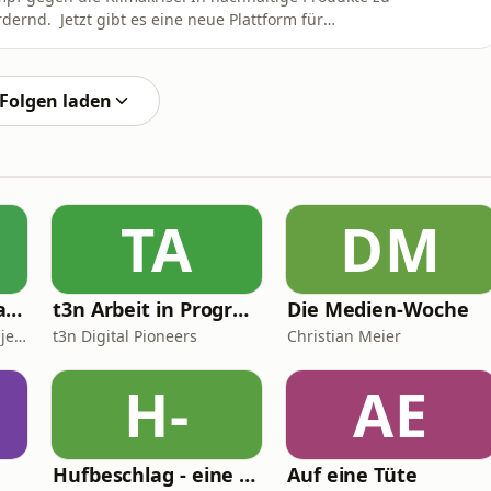
ordernd. Jetzt gibt es eine neue Plattform für
Einordnungen übersichtlich bündelt und uns komplett
hhaltigen Finanzprodukten:Myfairmoney.de heißt die
Folgen laden
TA
DM
Neues vom Ballaballa-Balkan
t3n Arbeit in Progress
Die Medien-Woche
Krsto Lazarevic und Danijel Majic
t3n Digital Pioneers
Christian Meier
H-
AE
Hufbeschlag - eine persönliche Betrachtung - NBvH-Podcast - Themen rund um den Huf
Auf eine Tüte