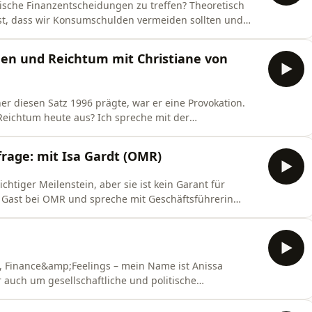
gische Finanzentscheidungen zu treffen? Theoretisch
 ist, dass wir Konsumschulden vermeiden sollten und
ät scheitern wir oft nicht am Wissen.Jede von uns trägt
h: tief sitzende Muster aus Werten, Rollenbildern und
uen und Reichtum mit Christiane von
er diesen Satz 1996 prägte, war er eine Provokation.
 Reichtum heute aus? Ich spreche mit der
 von Hardenberg darüber, warum das Streben nach
och immer negativ konnotiert wird und welche
frage: mit Isa Gardt (OMR)
nsteh
htiger Meilenstein, aber sie ist kein Garant für
 zu Gast bei OMR und spreche mit Geschäftsführerin
ät hinter dem Begriff Gleichberechtigung. Während Isa
Jahren auf die großen Bühnen bringt, verharrt der
, Finance&amp;Feelings – mein Name ist Anissa
r auch um gesellschaftliche und politische
tische Perspektiven auf Finanzen, um
 Interviews und strukturelle Analysen. Ich bin