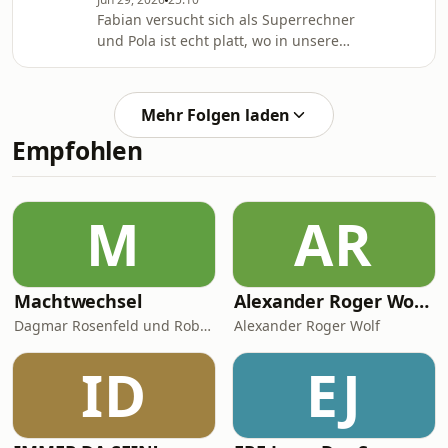
Fabian versucht sich als Superrechner
und Pola ist echt platt, wo in unserem
Leben überall Mathematik drin steckt.
Aber ist Mathe wirklich eine Art
Sprache? Von Nadine Querfurth
Mehr Folgen laden
Empfohlen
M
AR
Machtwechsel
Alexander Roger Wolf - 🎙 Get the Job – Der Podcast für starke Präsenz vor der Kamera & auf Social Media
Dagmar Rosenfeld und Robin Alexander
Alexander Roger Wolf
ID
EJ