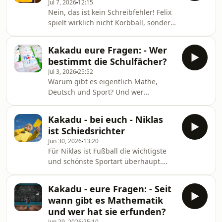
Jul 7, 2026
12:15
Nein, das ist kein Schreibfehler! Felix
spielt wirklich nicht Korbball, sondern
Korfball. Eine ziemlich neue Sportart,
bei der Mädchen und Jungen die
Kakadu eure Fragen: - Wer
gleichen Chancen haben. Mit Ryke.
bestimmt die Schulfächer?
Jul 3, 2026
25:52
Warum gibt es eigentlich Mathe,
Deutsch und Sport? Und wer
entscheidet, welche Fächer in der
Schule unterrichtet werden? Von
Kakadu - bei euch - Niklas
Lorenz Hoffmann
ist Schiedsrichter
Jun 30, 2026
13:20
Für Niklas ist Fußball die wichtigste
und schönste Sportart überhaupt.
Aber Niklas spielt hier nicht für eine
Mannschaft, sondern er ist
Kakadu - eure Fragen: - Seit
unparteiisch - als Schiedsrichter. Mit
wann gibt es Mathematik
Fabian.
und wer hat sie erfunden?
Jun 29, 2026
25:10