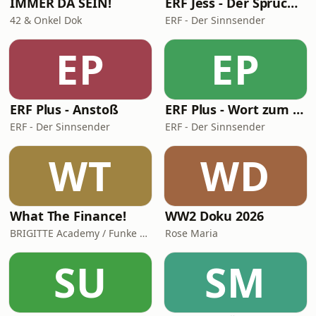
IMMER DA SEIN!
ERF Jess - Der Spruch des Tages
42 & Onkel Dok
ERF - Der Sinnsender
EP
EP
ERF Plus - Anstoß
ERF Plus - Wort zum Tag
ERF - Der Sinnsender
ERF - Der Sinnsender
WT
WD
What The Finance!
WW2 Doku 2026
BRIGITTE Academy / Funke Woman, People & Family GmbH
Rose Maria
SU
SM