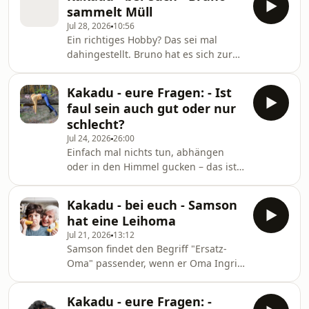
Und der ist besser! Mit Patricia.
sammelt Müll
Jul 28, 2026
10:56
Ein richtiges Hobby? Das sei mal
dahingestellt. Bruno hat es sich zur
Aufgabe gemacht, Müll zu sammeln.
Denn es stört ihn gewaltig, wieviel
Kakadu - eure Fragen: - Ist
Müll so herumliegt. Mit Fabian.
faul sein auch gut oder nur
schlecht?
Jul 24, 2026
26:00
Einfach mal nichts tun, abhängen
oder in den Himmel gucken – das ist
großartig. Oder doch nicht?
Schließlich heißt es oft: "Sei nicht so
Kakadu - bei euch - Samson
faul!" Vpn Patricia Pantel
hat eine Leihoma
Jul 21, 2026
13:12
Samson findet den Begriff "Ersatz-
Oma" passender, wenn er Oma Ingrid
meint. Denn Oma Ingrid nimmt sich
viel Zeit für ihn und unterstützt damit
Kakadu - eure Fragen: -
Samsons Familie. Mit Tim.