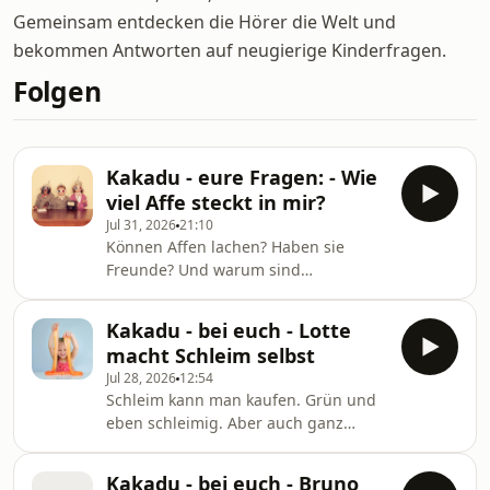
Gemeinsam entdecken die Hörer die Welt und
bekommen Antworten auf neugierige Kinderfragen.
Folgen
Kakadu - eure Fragen: - Wie
viel Affe steckt in mir?
Jul 31, 2026
21:10
Können Affen lachen? Haben sie
Freunde? Und warum sind
Schimpansen uns Menschen so
ähnlich? Von Klara Fröhlich
Kakadu - bei euch - Lotte
macht Schleim selbst
Jul 28, 2026
12:54
Schleim kann man kaufen. Grün und
eben schleimig. Aber auch ganz
schön teuer. Lotte hatte deshalb eine
coole Idee: Sie macht Schleim selbst.
Kakadu - bei euch - Bruno