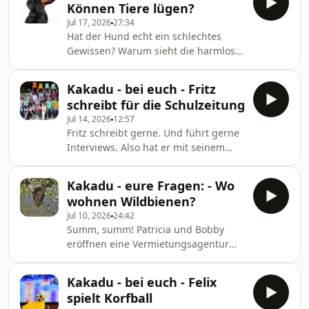
Können Tiere lügen?
Jul 17, 2026
27:34
Hat der Hund echt ein schlechtes
Gewissen? Warum sieht die harmlose
Schwebfliege aus wie eine Wespe?
Und warum machen Motten
Kakadu - bei euch - Fritz
Geräusche, als wären sie giftig? Von
schreibt für die Schulzeitung
Annecke Meyer
Jul 14, 2026
12:57
Fritz schreibt gerne. Und führt gerne
Interviews. Also hat er mit seinem
Freund Willi beschlossen, bei der
Schulzeitung mitzuarbeiten. Das ist
Kakadu - eure Fragen: - Wo
richtige Arbeit! Mit Patricia.
wohnen Wildbienen?
Jul 10, 2026
24:42
Summ, summ! Patricia und Bobby
eröffnen eine Vermietungsagentur
für Wildbienen. Denn Wildbienen
wohnen an den erstaunlichsten Orten
Kakadu - bei euch - Felix
– sogar mitten in der Stadt. Von
spielt Korfball
Nicole Silbermann