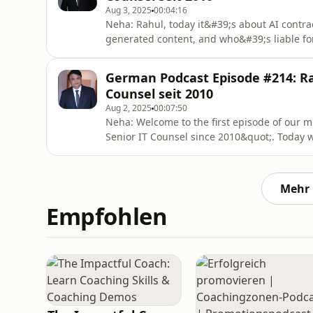
Aug 3, 2025
00:04:16
Neha: Rahul, today it&#39;s about AI contrac
generated content, and who&#39;s liable for
showed that AI works without human authors
Neha. The court clarified: No human, no cop
German Podcast Episode #214: Rah
With Thaler&#3
Counsel seit 2010
Aug 2, 2025
00:07:50
Neha: Welcome to the first episode of our 
Senior IT Counsel since 2010&quot;. Today 
embedding data protection clauses into ven
clauses on data minimization, breach notific
you, Neha. A vivid e
Mehr 
Empfohlen