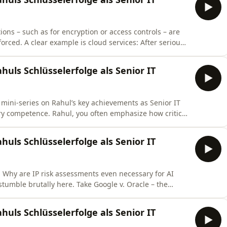
ions – such as for encryption or access controls – are
orced. A clear example is cloud services: After serious
k, which resulted from a cloud misconfiguration, it
impose clear technical security requirements on
uls Schlüsselerfolge als Senior IT
mini-series on Rahul’s key achievements as Senior IT
ory competence. Rahul, you often emphasize how critical
ts. Could you elaborate using the EU AI Act as an
 EU GDPR 2018: Companies like Microsoft adapted
uls Schlüsselerfolge als Senior IT
: Why are IP risk assessments even necessary for AI
tumble brutally here. Take Google v. Oracle – the
gal battles, just because Google used Java API code in
: What was Google&#39;s specific miscalculation? Rahul:
uls Schlüsselerfolge als Senior IT