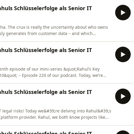
 2022 die Vertragsabteilung. Dort habe ich zum Beispiel
uls Schlüsselerfolge als Senior IT
ha. The crux is really the uncertainty about who owns
usly generates from customer data – and which
very relevant real-world example is Salesforce’s
 creates forecasts or reports specifically for a client.
uls Schlüsselerfolge als Senior IT
nth episode of our mini-series &quot;Rahul’s Key
0&quot; – Episode 220 of our podcast. Today, we’re
ly privacy-by-design, vendor data processing
uards. Rahul, you’ve often emphasized that companies
uls Schlüsselerfolge als Senior IT
 legal risks! Today we&#39;re delving into Rahul&#39;s
l platform provider. Rahul, we both know projects like
owed how quickly data protection violations can
specifically address these risks? Rahul: Good point,
uls Schlüsselerfolge als Senior IT