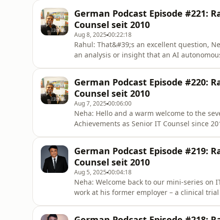
klinische Forschung, leitete ich seit Anfang
German Podcast Episode #221: Rah
unsere Vertragsprozesse k
Counsel seit 2010
Aug 8, 2025
00:22:18
Rahul: That&#39;s an excellent question, Ne
an analysis or insight that an AI autonomo
wasn&#39;t created by a human employee. A 
Einstein. Let&#39;s imagine Einstein&#39;s AI
German Podcast Episode #220: Rah
Without explicit contr
Counsel seit 2010
Aug 7, 2025
00:06:00
Neha: Hello and a warm welcome to the seve
Achievements as Senior IT Counsel since 201
discussing GDPR implementation, specifical
agreements (DPAs), and data transfer safeg
German Podcast Episode #219: Rah
like Microsoft or Salesforce set
Counsel seit 2010
Aug 5, 2025
00:04:18
Neha: Welcome back to our mini-series on IT
work at his former employer – a clinical tria
DeepMind&#39;s NHS cooperation in 2017 sh
escalate in AI health projects. How did you 
German Podcast Episode #218: Rah