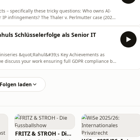
ts – specifically these tricky questions: Who owns AI-
 IP infringements? The Thaler v. Perlmutter case (2023)
 aren&#39;t copyrightable, right? Rahul: Exactly,
yright. That&#39;s the core problem with AI outputs.
uls Schlüsselerfolge als Senior IT
miniseries &quot;Rahul&#39;s Key Achievements as
we discuss your work ensuring full GDPR compliance by
dor agreements. Rahul, you specifically integrated
ation, and more. Why is this so critical? Rahul: Thank
Folgen laden
FRITZ & STROH - Die Fussballshow