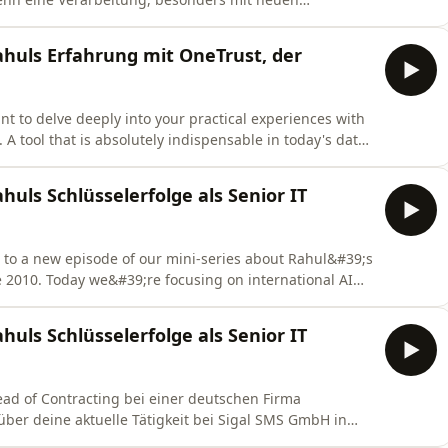
iko für die Rechte und Freiheiten von Personen zur
u sogar Positivlisten, etwa für die umfangreiche
huls Erfahrung mit OneTrust, der
nt to delve deeply into your practical experiences with
 tool that is absolutely indispensable in today's data-
y with the GDPR. Let's start right away with a core
ent, or DPIA. Rahul, how did you concretely set up a
uls Schlüsselerfolge als Senior IT
 to a new episode of our mini-series about Rahul&#39;s
e 2010. Today we&#39;re focusing on international AI
order expertise. Rahul, you collaborated with teams in
l AI governance. What makes this cross-border
uls Schlüsselerfolge als Senior IT
ead of Contracting bei einer deutschen Firma
über deine aktuelle Tätigkeit bei Sigal SMS GmbH in
 deutschlandweiten Netzwerk von Studienzentren für