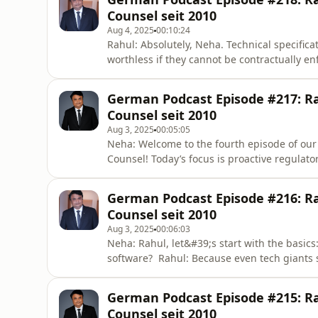
Neha. This exac
Counsel seit 2010
Aug 4, 2025
00:10:24
Rahul: Absolutely, Neha. Technical specificat
worthless if they cannot be contractually enf
incidents like the 2019 Capital One data lea
became painfully clear that contracts must 
German Podcast Episode #217: Rah
vendors.Neha
Counsel seit 2010
Aug 3, 2025
00:05:05
Neha: Welcome to the fourth episode of our 
Counsel! Today’s focus is proactive regulat
it is to stay ahead of regulatory developmen
example?Rahul: Absolutely, Neha. Take the
German Podcast Episode #216: Rah
globally in time and a
Counsel seit 2010
Aug 3, 2025
00:06:03
Neha: Rahul, let&#39;s start with the basics
software? Rahul: Because even tech giants s
Supreme Court case in 2021. Ten years of le
Android without prior IP risk checks. Neha
German Podcast Episode #215: Rah
They assumed
Counsel seit 2010