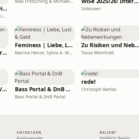
WiSe 2025/26: Internationales Privatrecht
Max Fritzsching & Michael Strohmaier
Erfolgreich promovieren | Coachingzonen-Podcast | Promotionspodcast
Unknown
Dr. Jutta Wergen | Coaching für Promovierende
Feminess | Liebe, Lust & Geld
Zu Risiken und Nebenwirkun
Einfach Manifestieren - Mindset (um)programmieren
Marina Henze, Sylvia A. Wenniges, Doreen Amlung, Katja Borasch
Tasso Weinhold
rede!
ERF Mensch Gott (Video)
Bass Portal & DnB Portal
Christoph Bartos
Bass Portal & DnB Portal
ENTDECKEN
BELIEBT
Radiosender
ENERGY Berlin