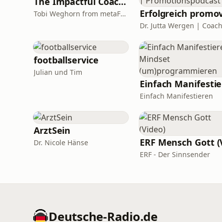
The Impactful Coach: Learn Coaching Skills & Coaching Demos
Tobi Weghorn from metaFox Coaching Tools
footballservice
Julian und Tim
Einfach Manifestieren
ArztSein
Dr. Nicole Hänse
ERF - Der Sinnsender
Deutsche-Radio.de