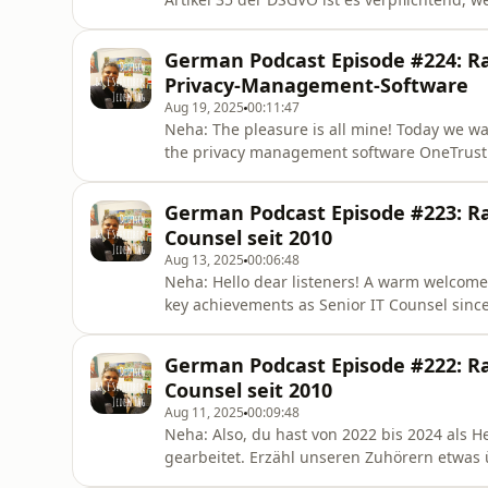
Technologien, voraussichtlich ein hohes Ris
Folge hat. Die Aufsichtsbehörden haben daz
German Podcast Episode #224: Ra
Nutzung von Gesundheitsdaten oder
Privacy-Management-Software
Aug 19, 2025
00:11:47
Neha: The pleasure is all mine! Today we wa
the privacy management software OneTrust. A
driven world to ensure compliance, especiall
element, the Data Protection Impact Assessm
German Podcast Episode #223: Rah
workflow fo
Counsel seit 2010
Aug 13, 2025
00:06:48
Neha: Hello dear listeners! A warm welcome
key achievements as Senior IT Counsel sinc
governance – a field requiring deep cross-b
Germany, India, and the USA to shape globa
German Podcast Episode #222: Rah
collaboration so compl
Counsel seit 2010
Aug 11, 2025
00:09:48
Neha: Also, du hast von 2022 bis 2024 als H
gearbeitet. Erzähl unseren Zuhörern etwas 
Leipzig.Rahul: Gerne. Bei Sigal SMS, einem