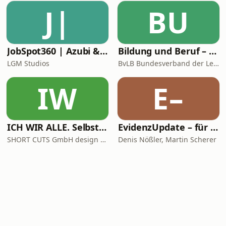
J|
BU
JobSpot360 | Azubi & Karriere Podcast
Bildung und Beruf – der Podcast des BvLB mit Martin Lang und Pascal Koch
LGM Studios
BvLB Bundesverband der Lehrkräfte für Berufsbildung e.V.
IW
E–
ICH WIR ALLE. Selbst + Team + Werte-Entwicklung
EvidenzUpdate – für klügere Medizin
SHORT CUTS GmbH design + kommunikation
Denis Nößler, Martin Scherer