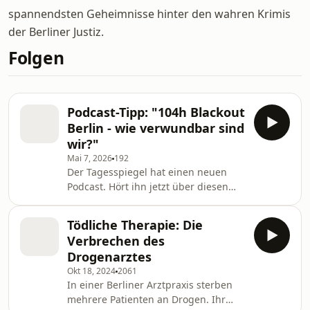
spannendsten Geheimnisse hinter den wahren Krimis
der Berliner Justiz.
Folgen
Podcast-Tipp: "104h Blackout
Berlin - wie verwundbar sind
wir?"
Mai 7, 2026
192
Der Tagesspiegel hat einen neuen
Podcast. Hört ihn jetzt über diesen
Link auf der Plattform eurer Wahl:
https://pod.link/1895249508
Tödliche Therapie: Die
Verbrechen des
Drogenarztes
Okt 18, 2024
2061
In einer Berliner Arztpraxis sterben
mehrere Patienten an Drogen. Ihr