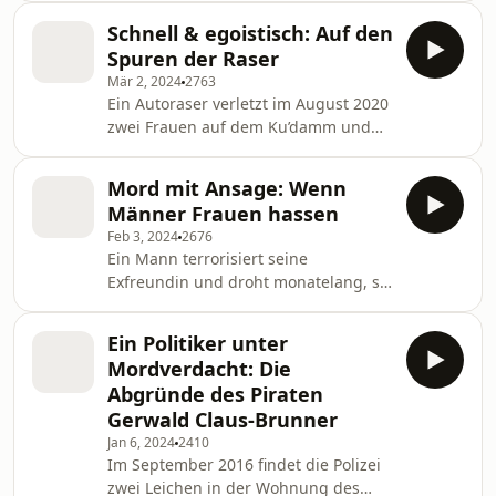
Tresorraum einer Bank. Gezielt
Schnell & egoistisch: Auf den
knackten die Täter bestimmte
Spuren der Raser
Schließfächer und entkamen
Mär 2, 2024
2763
unentdeckt mit zehn Millionen Euro.
Ein Autoraser verletzt im August 2020
Welche Spuren hinterließen sie?
zwei Frauen auf dem Ku’damm und
Wieso wurde niemand aufmerksam?
flüchtet unerkannt. Bei uns verrät ein
Anwalt Michael Plassmann gibt
Ermittler, mit welchen Tricks er den
Antworten.
Mord mit Ansage: Wenn
Täter überführte.
Männer Frauen hassen
Feb 3, 2024
2676
Ein Mann terrorisiert seine
Exfreundin und droht monatelang, sie
umzubringen. Dann schlägt er zu.
Weshalb wurde Amin Hamdi nicht
Ein Politiker unter
gestoppt?
Mordverdacht: Die
Abgründe des Piraten
Gerwald Claus-Brunner
Jan 6, 2024
2410
Im September 2016 findet die Polizei
zwei Leichen in der Wohnung des