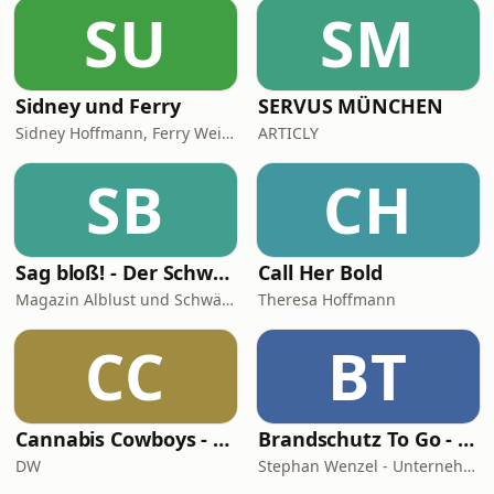
SU
SM
Sidney und Ferry
SERVUS MÜNCHEN
Sidney Hoffmann, Ferry Weiss
ARTICLY
SB
CH
Sag bloß! - Der Schwäbische Alb Podcast
Call Her Bold
Magazin Alblust und Schwäbische Alb Tourismus
Theresa Hoffmann
CC
BT
Cannabis Cowboys - Die JuicyFields-Saga
Brandschutz To Go - News, Tipps und Anekdoten aus der Sicherheitstechnik
DW
Stephan Wenzel - Unternehmensberatung zur DIN 14675 Zertifizierung