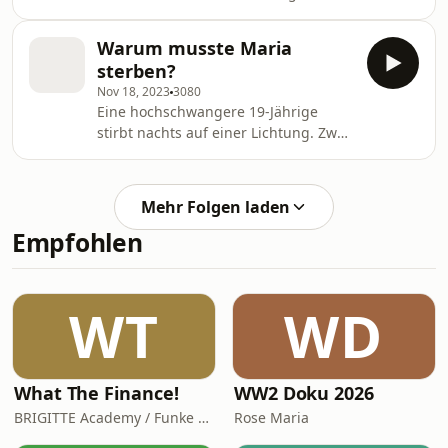
Berliner Abgeordneten Gerwald
Claus-Brunner – dazu einen
Warum musste Maria
übergroßen Koffer. Was genau ist
sterben?
geschehen?
Nov 18, 2023
3080
Eine hochschwangere 19-Jährige
stirbt nachts auf einer Lichtung. Zwei
Männer beschuldigen sich
gegenseitig. Wem können die
Ermittler glauben – oder lügen beide?
Mehr Folgen laden
Empfohlen
WT
WD
What The Finance!
WW2 Doku 2026
BRIGITTE Academy / Funke Woman, People & Family GmbH
Rose Maria