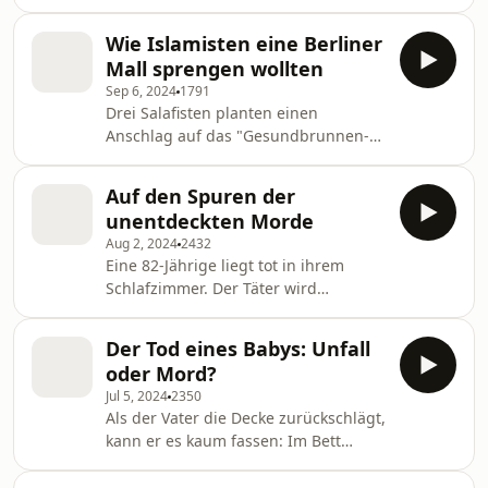
Arzt hatte sie ihnen verabreicht. Wie
konnte das passieren? Michael Utsch
Wie Islamisten eine Berliner
gibt Antworten.
Mall sprengen wollten
Sep 6, 2024
1791
Drei Salafisten planten einen
Anschlag auf das "Gesundbrunnen-
Center" in Berlin-Wedding. Möglichst
viele Menschen sollten dabei sterben.
Auf den Spuren der
Wie gingen die Täter vor und was
unentdeckten Morde
unternahm die Polizei?
Aug 2, 2024
2432
Eine 82-Jährige liegt tot in ihrem
Schlafzimmer. Der Täter wird
aufgrund eines fatalen Fehlers laufen
gelassen. Oberstaatsanwältin Katrin
Der Tod eines Babys: Unfall
Faust verrät euch, wie sie dem
oder Mord?
Mörder nach Jahren doch noch auf
Jul 5, 2024
2350
die Schliche kam – und wieso viele
Als der Vater die Decke zurückschlägt,
Tötungsdelikte durch Schlamperei
kann er es kaum fassen: Im Bett
ungesühnt bleiben.
seiner Tochter findet er ein
Neugeborenes, tot. Weder er noch