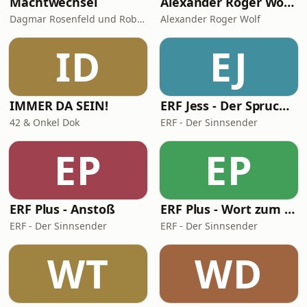
Machtwechsel
Alexander Roger Wolf - 🎙 Get the Job – Der Podcast für starke Präsenz vor der Kamera & auf Social Media
Dagmar Rosenfeld und Robin Alexander
Alexander Roger Wolf
ID
EJ
IMMER DA SEIN!
ERF Jess - Der Spruch des Tages
42 & Onkel Dok
ERF - Der Sinnsender
EP
EP
ERF Plus - Anstoß
ERF Plus - Wort zum Tag
ERF - Der Sinnsender
ERF - Der Sinnsender
WT
WD