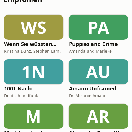
entspannen und zuhören. In dieser
Folge lernst du: Sport, Gym, Coach,
Team, Ball, To run, To jump, Football,
WS
PA
Goal, Strong, Mat, Fast, Music, To
dance, Fr
Wenn Sie wüssten...
Puppies and Crime
Kristina Dunz, Stephan Lamby und Eva Quadbeck
Amanda und Marieke
1N
AU
1001 Nacht
Amann Unframed
Deutschlandfunk
Dr. Melanie Amann
M
AR