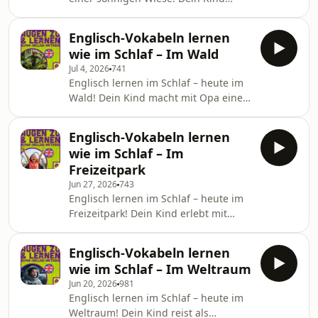
dieser Folge lernst du: Library, Book,
macht mit Mama und der kleinen
Page, Title, Word, Shelf, Tall, Whisper,
Schwester ein ruhiges Picknick
Li
Englisch-Vokabeln lernen
zwischen Blumen und Insekten und
wie im Schlaf – Im Wald
lernt dabei 20 englische Wörter: von
Jul 4, 2026
741
Meadow und Flower über Bee und
Englisch lernen im Schlaf – heute im
Ladybug bis Picnic und Sandwich.
Wald! Dein Kind macht mit Opa einen
Einfach Augen zu, entspannen und
ruhigen Waldspaziergang, entdeckt
zuhören. In dieser Folge lernst du:
Pflanzen und scheue Tiere und lernt
Meadow, Grass, Flower, Daisy, Tulip,
Englisch-Vokabeln lernen
dabei 20 englische Wörter: von Forest
Bee, Ladybug, Ant, Worm,
wie im Schlaf – Im
und Tree über Mushroom und Berry
Freizeitpark
bis Squirrel und Fox. Einfach Augen
Jun 27, 2026
743
zu, entspannen und zuhören. In
Englisch lernen im Schlaf – heute im
dieser Folge lernst du: Forest, Branch,
Freizeitpark! Dein Kind erlebt mit
Leaf, Moss, Mushroom, Fern, Trail,
Mama eine ruhige Karussellfahrt,
Berry, Acorn, Pinecone, Squirrel, Deer,
schwebt im Riesenrad und probiert
Englisch-Vokabeln lernen
Zuckerwatte, und lernt dabei 20
wie im Schlaf – Im Weltraum
englische Wörter: von Fair und
Jun 20, 2026
981
Carousel über Wheel und View bis
Englisch lernen im Schlaf – heute im
Cotton candy und Lights. Einfach
Weltraum! Dein Kind reist als
Augen zu, entspannen und zuhören.