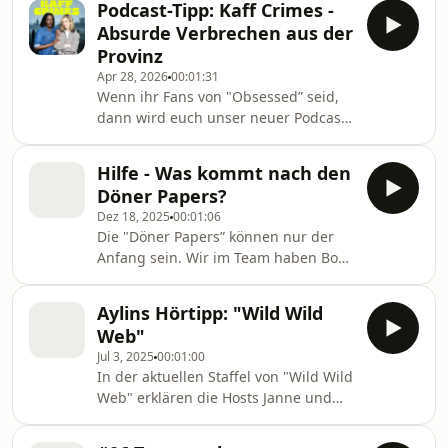
Podcast-Tipp: Kaff Crimes -
eurem Keks hattet, der was richtig
Absurde Verbrechen aus der
besonderes für euch war. Und den ihr
Provinz
vielleicht auch noch aufbewahrt habt.
Apr 28, 2026
00:01:31
Wir freuen uns über alle noch so
Wenn ihr Fans von "Obsessed” seid,
kleinen Hinweise, schreibt uns
dann wird euch unser neuer Podcast
einfach eine Mail an obsessed@br.de.
"Kaff Crimes” ganz sicher auch
Wir freuen uns!
gefallen! Hier erzählen Anna Dushime
Hilfe - Was kommt nach den
und Katjana Gerz jede Woche wahre
Döner Papers?
Geschichten, die es so nur auf dem
Dez 18, 2025
00:01:06
Land gibt: Wie zum Beispiel diese
Die "Döner Papers” können nur der
wirklich crazy Story über einen
Anfang sein. Wir im Team haben Bock
Bankräuber aus einem Dorf in NRW,
uns wieder so richtig in etwas
der 15 Jahre lang immer wieder
hineinzuobsessen. Und suchen jeden
Banken ausraubt und einfach nicht
Aylins Hörtipp: "Wild Wild
noch so kleinen Hinweis, den wir für
erwischt wird. Oder die Sto
Web"
euch nachgehen können. Gibt es da
Jul 3, 2025
00:01:00
ein ungelöstes Rätsel, das euch nicht
In der aktuellen Staffel von "Wild Wild
loslasst? Schreibt uns eure Nachricht
Web" erklären die Hosts Janne und
an obsessed@br.de und das
André, wie unbezahlte Open-Source-
Obsessed Team legt los mit der
Entwickler die digitale Welt
Recherche.