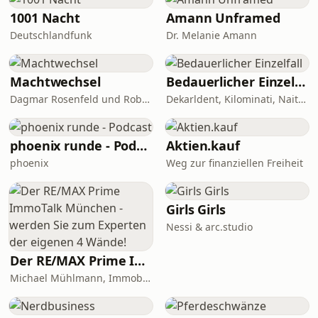
Gastarbeiter. Und am Ende findet sie
die Person, die das Döner-Logo
1001 Nacht
Amann Unframed
gezeichnet hat. Jetzt abonnieren und
Deutschlandfunk
Dr. Melanie Amann
keine Folge verpassen!
Machtwechsel
Bedauerlicher Einzelfall
Dagmar Rosenfeld und Robin Alexander
Dekarldent, Kilominati, Naitan, JustKarsten, Abdul Chahin
phoenix runde - Podcast
Aktien.kauf
phoenix
Weg zur finanziellen Freiheit
Girls Girls
Nessi & arc.studio
Der RE/MAX Prime ImmoTalk München - werden Sie zum Experten der eigenen 4 Wände!
Michael Mühlmann, Immobiliengutachter (Dipl. Sachverständiger DIA)