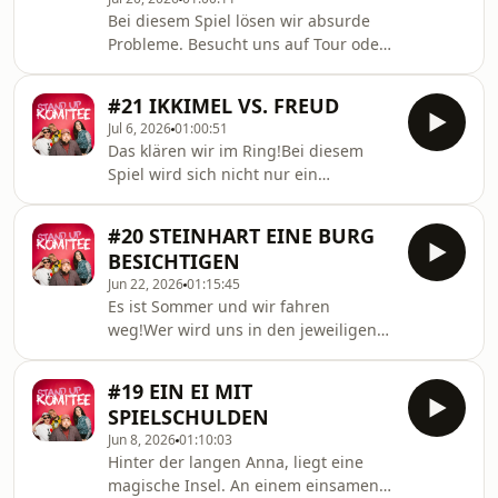
ausgedachte Spiele spiele tzzz. Aber
Bei diesem Spiel lösen wir absurde
gut, in diesem Spiel verkaufen
Probleme. Besucht uns auf Tour oder
Lennart, Hannes, Anna und Hinnerk,
in
auf die Bedürfnisse der Kund*innen
Hamburg:https://www.bereicherungsbetrieb.de/sta
perfekt angepasste Tierarten, das
#21 IKKIMEL VS. FREUD
up-komiteeAlle zwei Wochen kommt
Jul 6, 2026
01:00:51
eine neue Podcastfolge, mit
Das klären wir im Ring!Bei diesem
originellen Spielen, Quatsch und
Spiel wird sich nicht nur ein
Humor.Kommentiert gerne eure
Wortgefecht geliefert, es fliegen auch
persönlichen Probleme und wir
die Fäuste, wenn man denn welche
werden sie bei der nächsten Ausgabe
#20 STEINHART EINE BURG
hat.Wer gewinnt das epische
von Troubleshooter lösen:Liebe
BESICHTIGEN
Dienstag Abend Battle und welche
GrüßeHannes
Jun 22, 2026
01:15:45
Streitigkeiten bleiben noch darüber
Es ist Sommer und wir fahren
hinaus.Findet es heraus bei der
weg!Wer wird uns in den jeweiligen
neuen Episode Stand up Komitee on
Urlaub begleiten? Das entscheiden
Air.Schaltet ein, lacht mit und spielt
wir hier, live im Podcast mit einem
dieses Spiel auf keinen Fall nach.Wer
#19 EIN EI MIT
kleinen Spiel namens Date Night und
hat eurer Meinung nach g
SPIELSCHULDEN
ich würde sagen, kein Urlaubswunsch
Jun 8, 2026
01:10:03
bleibt offen.Hört rein, spielt es nach
Hinter der langen Anna, liegt eine
und kommentiert was das Zeug
magische Insel. An einem einsamen
hält.Liebe GrüßeHannes