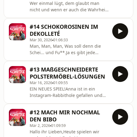
Wer einmal lügt, dem glaubt man
Werbepartnerschaft einzugehen, wie
nicht und wenn er auch die Wahrheit
das funktioniert hört Ihr in der
spricht.Bei diesem Spiel ist nicht die
Folge.Viel Spaß beim hören,
Frage ob, wir die Wahrheit sprechen
nachspielen und kommentieren,
#14 SCHOKOROSINEN IM
sondern wie lange wir das tun.Jede*r
Kommentare helfen.Liebe
DEKOLLETÉ
von uns hat sich 10 Fakten zu einem
GrüßeHannes
Mär 30, 2026
01:06:33
beliebigen Thema überlegt einige
Man, Man, Man, Was soll denn die
sind wahr andere gelogen, wir
Schei... und Fu**.Ja es gibt jede
müssen herausfinden, wann die
Menge ärgerliches, aber wir sind uns
jeweilige Person anfängt zu flunkern.
sicher &quot;Schlimmer geht&#39;s
Viel Spaß bei
#13 MAßGESCHNEIDERTE
immer&quot;Bei diesem Spiel müssen
&quot;Münchhausometer&quot; Lasst
POLSTERMÖBEL-LÖSUNGEN
wir das Schlechteste aus Situationen
gerne
Mär 16, 2026
01:09:55
rausholen. Wie versaut man eine
EIN NEUES SPIEL!Anna ist in ein
Hochzeit? Was ist der schlimmste
Instagram-Rabbithole gefallen und
Auftritt und gibt es einen
mit einer neuen Spielidee wieder
schrecklicheren Ort als das Bord
aufgetaucht.Wir gehen auf
Bistro?Hört rein, spielt es nach und
#12 MACH MIR NOCHMAL
Kaltaquisen und rufen willkürlich
kommentiert was das Zeug häl
DEN BIBO
gezogene Unternehmen an, um ihnen
Mär 2, 2026
01:09:59
willkürlich gezogene Produkte zu
Hallo ihr Lieben,Heute spielen wir
verkaufen.Es bringt sehr viel