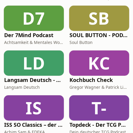
D7
SB
Der 7Mind Podcast
SOUL BUTTON - PODCAST
Achtsamkeit & Mentales Wohlbefinden
Soul Button
LD
KC
Langsam Deutsch - Deutsch lernen
Kochbuch Check
Langsam Deutsch
Gregor Wagner & Patrick Linke
IS
T-
ISS SO Classics – der Ernährungspodcast mit Achim Sam (Wiederholungen)
Topdeck - Der TCG Podcast
Achim Sam & EDEKA
Dein deutscher TCG Podcast