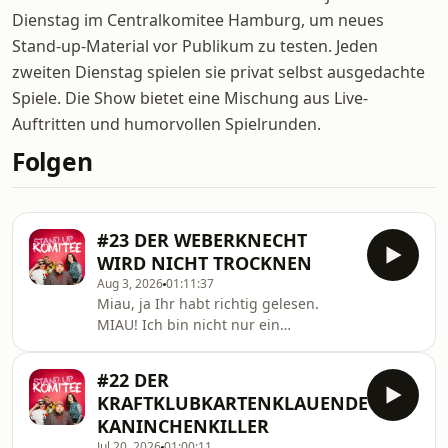
Dienstag im Centralkomitee Hamburg, um neues
Stand-up-Material vor Publikum zu testen. Jeden
zweiten Dienstag spielen sie privat selbst ausgedachte
Spiele. Die Show bietet eine Mischung aus Live-
Auftritten und humorvollen Spielrunden.
Folgen
#23 DER WEBERKNECHT
WIRD NICHT TROCKNEN
Aug 3, 2026
01:11:37
Miau, ja Ihr habt richtig gelesen.
MIAU! Ich bin nicht nur ein
Beschreibungstext, nein, ich bin auch
zur Hälfte Katze. Aber meine
#22 DER
Geschichte interessiert mal wieder
KRAFTKLUBKARTENKLAUENDE
keinen, Ihr hört euch stattdessen
KANINCHENKILLER
lieber an, wie vier Comedians
Jul 20, 2026
01:00:11