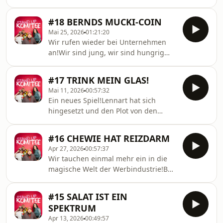
Strand von Helgoland wird eine
Flaschenpost angespült.Vier junge,
#18 BERNDS MUCKI-COIN
aufstrebende, gutaussehende,
Mai 25, 2026
01:21:20
muskulöse und einfühlsame
Wir rufen wieder bei Unternehmen
Comedians, finden darin: EINE
an!Wir sind jung, wir sind hungrig
SCHATZKARTE.Schnell ist ihnen klar,
und wir brauchen das Geld.Bei
alleine können sie dieses Abenteuer
diesem Spiel müssen wir Firmen von
nicht bestreiten, wer kommt mit und
#17 TRINK MEIN GLAS!
unserem Produkt überzeugen und es
wer wird zurückgelassen, findet es
Mai 11, 2026
00:57:32
ist extrem lustiges
heraus, kommentiert und spielt es
Ein neues Spiel!Lennart hat sich
passiert.Hört&#39;s Euch an, spielt es
nac
hingesetzt und den Plot von den
nach und sagt uns wie Ihr die Folge
absurdesten Serien, die er gefunden
fandet ... in den Kommentaren ....
oder sich ausgedacht hat
jetzt .... LOS! Schreib ein
#16 CHEWIE HAT REIZDARM
zusammengefasst. Der Rest des
Kommentar.Sorry, dass ich ausfallend
Apr 27, 2026
00:57:37
Komitees muss erraten welche Serie
geworden bin, es ist 06:00 Uhr
Wir tauchen einmal mehr ein in die
tatsächlich existiert und welche aus
morgens
magische Welt der Werbindustrie!Bei
der Hamannschen Fantasie
unserem Spiel &quot;Kapitalistisches
entsprungen ist.Hört rein, ratet mit
Roulette&quot; geht es um Deals,
und kommentiert was das Zeug
#15 SALAT IST EIN
Verträge, Cash und natürlich
hält.Liebe GrüßeHannes
SPEKTRUM
Spaß.Wir müssen eine erfolgreiche
Apr 13, 2026
00:49:57
Firma davon überzeugen eine