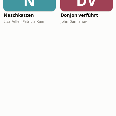
N
DV
Naschkatzen
DonJon verführt
Lisa Feller, Patricia Kain
John Damianov