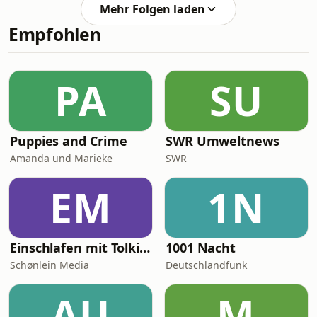
die Reaktionen darauf und ob Abdul
generell EIN LÖWE! Schreibt gerne in
Mehr Folgen laden
ein Mittel gegen Asipositas finden
die Kommentare ob ihr B
Empfohlen
wird. Ausserdem: Wann Brennpunkt
Meme Seite?!?
PA
SU
Puppies and Crime
SWR Umweltnews
Amanda und Marieke
SWR
EM
1N
Einschlafen mit Tolkien
1001 Nacht
Schønlein Media
Deutschlandfunk
AU
M