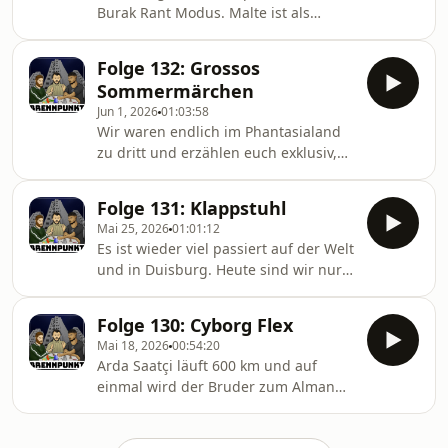
Burak Rant Modus. Malte ist als
Deutscher immernoch nicht frei und
Burak erzählt, was sein Xalo mit Israel
Folge 132: Grossos
zu tun hat.
Sommermärchen
Jun 1, 2026
01:03:58
Wir waren endlich im Phantasialand
zu dritt und erzählen euch exklusiv,
wann und wo Burak den Notausgang
nehmen musste. Ausserdem nehmen
Folge 131: Klappstuhl
wir das Sommermärchen 2006
Mai 25, 2026
01:01:12
auseinander. Wie Abdul diese Zeit
Es ist wieder viel passiert auf der Welt
erlebt hat und auf einmal merkte: Du
und in Duisburg. Heute sind wir nur
bist Deutschland. Und Malte das auch
zu zweit. &quot;MALTE &amp;
merkte, aber auf die Frage, ob er sich
ABDUL&quot; die neue Serie für
deutsch fühlt, in dieser Folge endlich
Folge 130: Cyborg Flex
Schwererziehbare Kinder produziert
Stellung bezieht!
Mai 18, 2026
00:54:20
von Funk (Spaß!!)Liebe Grüße gehen
Arda Saatçi läuft 600 km und auf
raus an den Bruder Hubi Koch (checkt
einmal wird der Bruder zum Alman
ihn auf den Socials ab!) er datet uns
gemacht. Wir reden in dieser Folge
grade über die ganzen
über Ardas neueste Cyborg Season,
Verhandlungen vor Gericht ab und ist