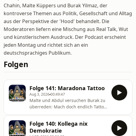
Chahin, Malte Küppers und Burak Yilmaz, der
kontroverse Themen aus Politik, Gesellschaft und Alltag
aus der Perspektive der 'Hood' behandelt. Die
Moderatoren liefern eine Mischung aus Real Talk, Wut
und künstlerischem Ausdruck. Der Podcast erscheint
jeden Montag und richtet sich an ein
deutschsprachiges Publikum.
Folgen
Folge 141: Maradona Tattoo
Aug 3, 2026
00:49:47
Malte und Abdul versuchen Burak zu
überreden: Mach doch endlich Tattoo,
lan. Was Burak dazu sagt und wieso
Malte der absolute Date Night
Folge 140: Kollega nix
Zerstörer ist, hört ihr diese Woche bei
Demokratie
Brennpunkt. Und Highlight dieser