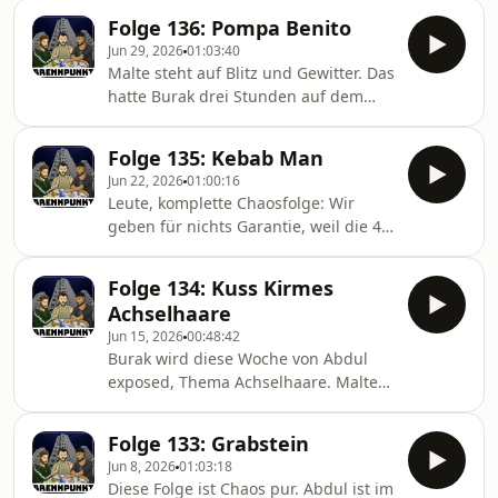
Abdul und Malte auf einem Zeltplatz
Tourtickets gibt es
Folge 136: Pompa Benito
geschmolzen sind. Perfekt für einen
hier:maltekueppers.reservix.de/events
Jun 29, 2026
01:03:40
Festivalrückblick LIVE auf der Bühne.
Malte steht auf Blitz und Gewitter. Das
Was waren die besten Acts? Wieso hat
hatte Burak drei Stunden auf dem
Burak das Chefket-Konzert verpasst?
Bad Bunny Konzert und er ist jetzt
Wieso hat Malte jeden Tag im Kino
offiziell geheilt. Ausserdem gibt es
gechillt? Und wen will Abdul mal
Folge 135: Kebab Man
eine fette Überraschung: Malte outet
wieder beschneiden?
Jun 22, 2026
01:00:16
sich als ehemaliges Böhse Onkelz
Leute, komplette Chaosfolge: Wir
Mitglied. Krass, oder? Nein, Spass.
geben für nichts Garantie, weil die 40
Grad in unserem Studio uns in die
Birne steigen. Bei uns gibt es kein
Folge 134: Kuss Kirmes
Hitzefrei und man merkt das gar nicht
Achselhaare
in der Folge. Die prekären
Jun 15, 2026
00:48:42
Verhältnisse sind schuld an allem und
Burak wird diese Woche von Abdul
Nagelsmann lässt Undav immer noch
exposed, Thema Achselhaare. Malte
nicht spielen. Aber noch viel wichtiger
erzählt über peinliche Dates von
ist die Frage: Wer von euch kann ein
denen er gelernt hat und Abdul hat in
Schaf nachmachen?
Folge 133: Grabstein
seiner Jugend die Kirmes verlassen
Jun 8, 2026
01:03:18
ohne crush und Handynummer.
Diese Folge ist Chaos pur. Abdul ist im