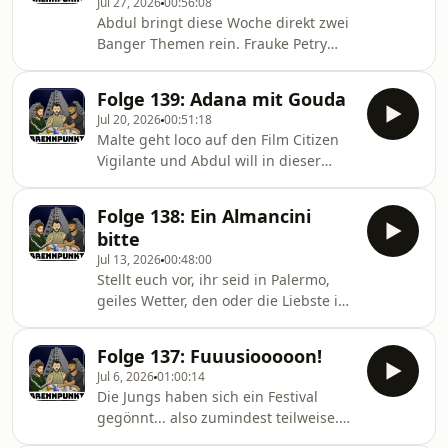
Jul 27, 2026
00:56:08
Folge: Dr. Naturforscher Abdul Chahin
Abdul bringt diese Woche direkt zwei
erklärt uns, wie die Welt entstanden
Banger Themen rein. Frauke Petry
ist.
und privilegierte, weiße Frauen.
Burak ordnet deutsch-demokratische
Folge 139: Adana mit Gouda
Zustände ein und Malte hat es alles
Jul 20, 2026
00:51:18
satt. Wir leben hier in Deutschesland
Malte geht loco auf den Film Citizen
und wem es hier nicht gefällt, der soll
Vigilante und Abdul will in dieser
Brennpunkt hören.
Folge Burak vom Veganen Essen
überzeugen. Der dreht den
Folge 138: Ein Almancini
Adanaspieß mit Gouda um und will
bitte
Malte zum Leasing eines SUV locken.
Jul 13, 2026
00:48:00
Ob Malte sich der SUV Gang
Stellt euch vor, ihr seid in Palermo,
anschließen will, erfahrt ihr nur in
geiles Wetter, den oder die Liebste im
dieser Folge.
Arm - und plötzlich merkt ihr, es fehlt
was. Ein Almancini. Die neueste
Folge 137: Fuuusiooooon!
Brennpunkt Kreation für den besten
Jul 6, 2026
01:00:14
Sommerurlaub. Außerdem reden wir
Die Jungs haben sich ein Festival
über die Macht von Kilian Diktador
gegönnt... also zumindest teilweise.
und Helene Fischer. Was ist das
Burak hat im Hotel gechillt, während
wieder für ne Folge???Maltes