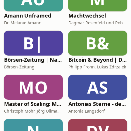
Amann Unframed
Machtwechsel
Dr. Melanie Amann
Dagmar Rosenfeld und Robin Alexander
B|
B&
Börsen-Zeitung | Nachhaltiges Investieren
Bitcoin & Beyond | Dein Geld neu denken
Börsen-Zeitung
Philipp Frohn, Lukas Zdrzalek
MO
AS
Master of Scaling: Marketing messbar machen – mit Ads, Automatisierung & KI
Antonias Sterne - der Astrologie Podcast
Christoph Mohr, Jörg Ullmann, Master of Search GmbH
Antonia Langsdorf