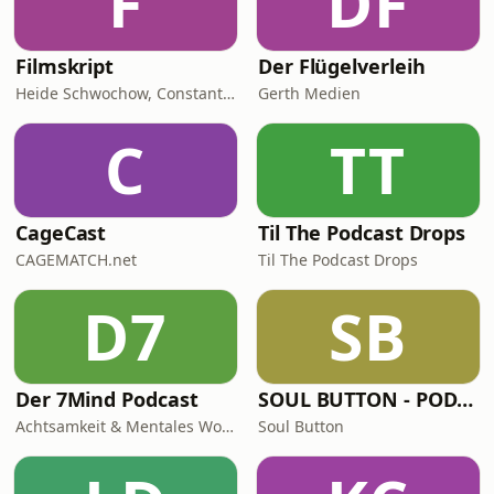
F
DF
Filmskript
Der Flügelverleih
Heide Schwochow, Constantin Lieb
Gerth Medien
C
TT
CageCast
Til The Podcast Drops
CAGEMATCH.net
Til The Podcast Drops
D7
SB
Der 7Mind Podcast
SOUL BUTTON - PODCAST
Achtsamkeit & Mentales Wohlbefinden
Soul Button