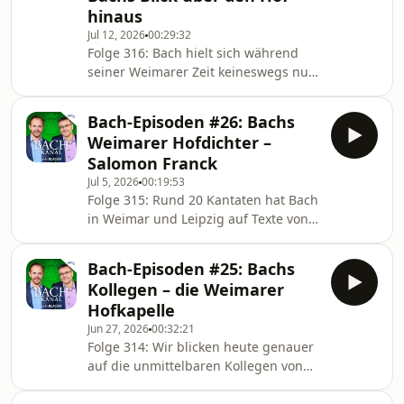
hinaus
Jul 12, 2026
00:29:32
Folge 316: Bach hielt sich während
seiner Weimarer Zeit keineswegs nur
innerhalb der Schlossmauern auf,
sondern unternahm auch Gastspiele
Bach-Episoden #26: Bachs
und Orgelprüfungen sowie war als
Weimarer Hofdichter –
Lehrer tätig. Seiner Kasse tat das
Salomon Franck
ganz gut…
Jul 5, 2026
00:19:53
Folge 315: Rund 20 Kantaten hat Bach
in Weimar und Leipzig auf Texte von
Salomon Franck komponiert. Grund
genug, sich diesem Weimarer
Bach-Episoden #25: Bachs
Oberkonsistorialsekretär und
Kollegen – die Weimarer
Hofbibliothekar näher zu widmen.
Hofkapelle
Jun 27, 2026
00:32:21
Folge 314: Wir blicken heute genauer
auf die unmittelbaren Kollegen von
Bach am Weimarer Hof. Dabei erweist
sich Michael Maul als Adelsexperte