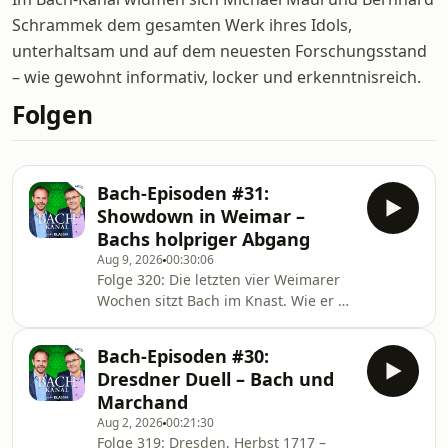
Schrammek dem gesamten Werk ihres Idols,
unterhaltsam und auf dem neuesten Forschungsstand
– wie gewohnt informativ, locker und erkenntnisreich.
Folgen
Bach-Episoden #31:
Showdown in Weimar –
Bachs holpriger Abgang
Aug 9, 2026
00:30:06
Folge 320: Die letzten vier Weimarer
Wochen sitzt Bach im Knast. Wie er da
rein- und am Ende glücklich wieder
rausgekommen ist, schildert
Bach-Episoden #30:
schildern Maul &amp; Schrammek
Dresdner Duell – Bach und
realistisch und ungeschönt.
Marchand
Aug 2, 2026
00:21:30
Folge 319: Dresden, Herbst 1717 –