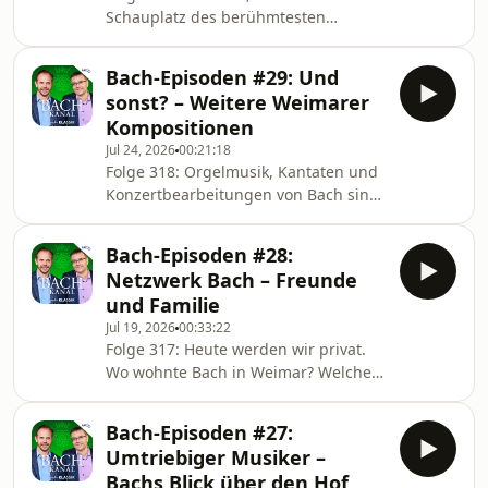
Schauplatz des berühmtesten
Musikerduells, das nie stattgefunden
hat. Was ist wahr, was ist Legende?
Bach-Episoden #29: Und
Wo ist das Preisgeld geblieben? Und
sonst? – Weitere Weimarer
was hatte der Dresden-Trip für
Kompositionen
Konsequenzen?
Jul 24, 2026
00:21:18
Folge 318: Orgelmusik, Kantaten und
Konzertbearbeitungen von Bach sind
in Weimar erwiesenermaßen
entstanden. Was aber könnte er
Bach-Episoden #28:
darüber hinaus während der knapp
Netzwerk Bach – Freunde
10 Jahre am Hof noch komponiert
und Familie
haben? Eine Spurensuche.
Jul 19, 2026
00:33:22
Folge 317: Heute werden wir privat.
Wo wohnte Bach in Weimar? Welche
Kinder wurden geboren, wer stand
Pate? Welche Musikerfreunde kamen
Bach-Episoden #27:
auf ein Bier vorbei? Und wo ist der
Umtriebiger Musiker –
Koffer von Pisendel?
Bachs Blick über den Hof