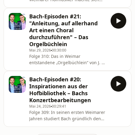
Bach vor allem als Organist einen
Namen. Leider ist die Überlieferung
Bach-Episoden #21:
der dort entstandenen Werke nicht
"Anleitung, auf allerhand
ideal. Hier dennoch einen Überblick.
Art einen Choral
durchzuführen" – Das
Orgelbüchlein
Mai 29, 2026
00:30:00
Folge 310: Das in Weimar
entstandene „Orgelbüchlein“ von J. S.
Bach ist legendär: Bis heute dient es
Organisten weltweit als
Bach-Episoden #20:
unersetzliches Grundrepertoire.
Inspirationen aus der
Dabei hatte es Bach wesentlich
Hofbibliothek – Bachs
umfangreicher geplant.
Konzertbearbeitungen
Mai 24, 2026
00:29:41
Folge 309: In seinen ersten Weimarer
Jahren studiert Bach gründlich den
modischen italienischen Concerto-Stil
à la Vivaldi und schafft es, virtuoseste