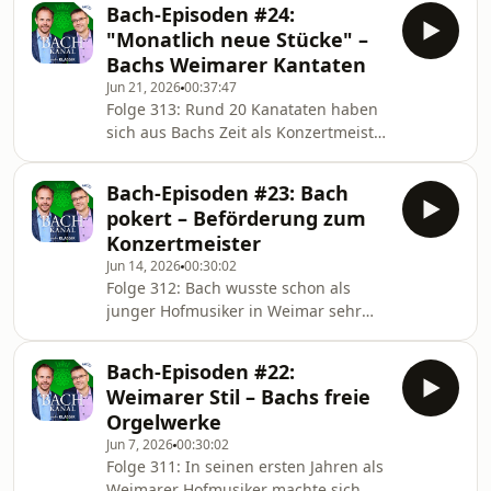
Bach-Episoden #24:
und Spezialist für abtrünnige
"Monatlich neue Stücke" –
Ziesterzienser mit Tenor-Ambitionen.
Bachs Weimarer Kantaten
Jun 21, 2026
00:37:47
Folge 313: Rund 20 Kanataten haben
sich aus Bachs Zeit als Konzertmeister
am Weimarer Hof erhalten, allesamt
Meisterwerke. Gibt es deshalb einen
Bach-Episoden #23: Bach
„Weimarer Stil“? Und wieviele
pokert – Beförderung zum
Kantaten mögen verloren gegangen
Konzertmeister
sein?
Jun 14, 2026
00:30:02
Folge 312: Bach wusste schon als
junger Hofmusiker in Weimar sehr
wohl um seinen Marktwert und
veranstaltet 1714 einen eiskalten
Bach-Episoden #22:
Jobpoker. Maul &amp; Schrammek
Weimarer Stil – Bachs freie
berichten faktengenau und
Orgelwerke
ungeschönt.https://www.mdr.de/mdr-
Jun 7, 2026
00:30:02
klassik-radio/podcast
Folge 311: In seinen ersten Jahren als
Weimarer Hofmusiker machte sich