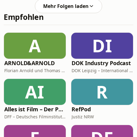
Violinkonzerte in noch glänzendere
Mehr Folgen laden
Orgelkonzerte zu verwandeln.
Empfohlen
A
DI
ARNOLD&ARNOLD
DOK Industry Podcast
Florian Arnold und Thomas Arnold
DOK Leipzig – International Leipzig Festival for Documentary and Animated Film
AI
R
Alles ist Film – Der Podcast des DFF
RefPod
DFF – Deutsches Filminstitut & Filmmuseum
Justiz NRW