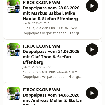
Sportreporter) sowie SPORT1-Experte
FIROCKX.ONE WM
Podcast. In der aktuellen Folge sind
Stefan
Doppelpass vom 28.06.2026
die Gäste: Marcell Jansen (Deutscher
mit Markus Babbel, Mike
Meister & DFB-Pokalsieger 2008),
Hanke & Stefan Effenberg
Georg Holzner (Kicker-Reporter),
Jun 28, 2026
01:53:54
Marco Hagemann (Magenta-
Für alle, die den FIROCKX.ONE WM
Kommentator), Stefan Kumberger
Doppelpass verpasst haben: Hier gibt
(SPORT1-Chefreporter) sowie SPORT1-
es jeden Sonntag die neue Folge des
Experte Alfred Draxler.
Doppelpass zum Nachhören als
FIROCKX.ONE WM
Podcast. In der aktuellen Folge sind
Doppelpass vom 21.06.2026
die Gäste: Markus Babbel
mit Olaf Thon & Stefan
(Europameister 1996), Mike Hanke
Effenberg
(DFB-Pokalsieger 2002, 12 A-
Jun 21, 2026
01:53:20
Länderspiele), Corni Küpper (TV-
Für alle, die den FIROCKX.ONE WM
Kommentator, Podcaster), Holger
Doppelpass verpasst haben: Hier gibt
Schmidt (Medien- und
es jeden Sonntag die neue Folge des
Kommunikationsberater) sowie
Doppelpass zum Nachhören als
SPORT1-Experte Stefan Effen
FIROCKX.ONE WM
Podcast. In der aktuellen Folge sind
Doppelpass vom 14.06.2026
die Gäste: Olaf Thon (Weltmeister
mit Andreas Möller & Stefan
1990), Matze Knop (Moderator,