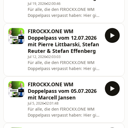
Jul 19, 2026
02:00:46
Für alle, die den FIROCKX.ONE WM
Doppelpass verpasst haben: Hier gibt
es jeden Sonntag die neue Folge des
Doppelpass zum Nachhören als
FIROCKX.ONE WM
Podcast. In der aktuellen Folge sind
Doppelpass vom 12.07.2026
die Gäste: Felix Magath
mit Pierre Littbarski, Stefan
(Europameister 1980,
Reuter & Stefan Effenberg
Europapokalsieger der Landesmeister
Jul 12, 2026
02:03:03
1983, 6x Deutscher Meister), Steffen
Für alle, die den FIROCKX.ONE WM
Freund (Europameister 1996,
Doppelpass verpasst haben: Hier gibt
Champions-League-Sieger 1997, 2x
es jeden Sonntag die neue Folge des
Deutscher Meister 95 & 96), Omid
Doppelpass zum Nachhören als
Nouripour (Bund
FIROCKX.ONE WM
Podcast. In der aktuellen Folge sind
Doppelpass vom 05.07.2026
die Gäste: Pierre Littbarski
mit Marcell Jansen
(Weltmeister 1990), Stefan Reuter
Jul 5, 2026
02:01:48
(Weltmeister 1990, Europameister
Für alle, die den FIROCKX.ONE WM
1996), Matze Knop (Comedian,
Doppelpass verpasst haben: Hier gibt
Moderator, Podcaster), Robby Hunke
es jeden Sonntag die neue Folge des
(Magenta WM-Kommentator,
Doppelpass zum Nachhören als