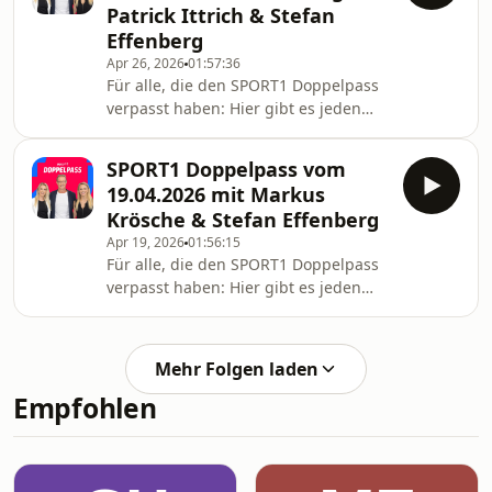
Patrick Ittrich & Stefan
(Vorstandsvorsitzender VfB Stuttgart),
Effenberg
Holger Sanwald
Apr 26, 2026
01:57:36
(Vorstandsvorsitzender 1. FC
Für alle, die den SPORT1 Doppelpass
Heidenheim), Roman Gerth
verpasst haben: Hier gibt es jeden
(Multimedia-Reporter für RND) sowie
Sonntag die neue Folge des
die SPORT1-Experten Maik Franz und
Doppelpass zum Nachhören als
Mario Basler.
SPORT1 Doppelpass vom
Podcast. In der aktuellen Folge sind
19.04.2026 mit Markus
die Gäste: Felix Magath (Trainer-
Krösche & Stefan Effenberg
Legende), Patrick Ittrich (DFB-
Apr 19, 2026
01:56:15
Schiedsrichter), Florian Plettenberg
Für alle, die den SPORT1 Doppelpass
(Sky-Moderator und Reporter) sowie
verpasst haben: Hier gibt es jeden
die SPORT1-Experten Alfred Draxler
Sonntag die neue Folge des
und Stefan Effenberg.
Doppelpass zum Nachhören als
Podcast. In der aktuellen Folge sind
Mehr Folgen laden
die Gäste: Markus Krösche
Empfohlen
(Sportvorstand Eintracht Frankfurt),
Mounir Zitouni (Ex-Profi, Podcaster &
Persönlichkeitscoach), Toni Tomic
(Kommentator Sky), Christopher