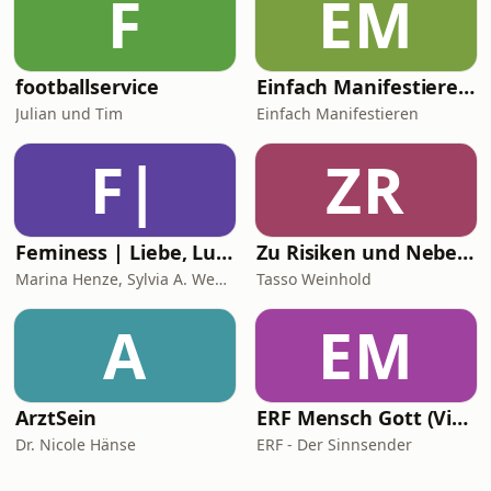
F
EM
footballservice
Einfach Manifestieren - Mindset (um)programmieren
Julian und Tim
Einfach Manifestieren
F|
ZR
Feminess | Liebe, Lust & Geld
Zu Risiken und Nebenwirkungen
Marina Henze, Sylvia A. Wenniges, Doreen Amlung, Katja Borasch
Tasso Weinhold
A
EM
ArztSein
ERF Mensch Gott (Video)
Dr. Nicole Hänse
ERF - Der Sinnsender