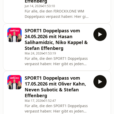
Effenberg
Comedian, Podcaster), Christoph
Jun 14, 2026
01:53:10
Kröger (Host, Podcaster & Co-Founder
Für alle, die den FIROCKX.ONE WM
Calcio Berlin) sowie die SPORT1-
Doppelpass verpasst haben: Hier gibt
Experten Mario Basler und Stefan
es jeden Sonntag die neue Folge des
Effenberg.
Doppelpass zum Nachhören als
SPORT1 Doppelpass vom
Podcast. In der aktuellen Folge sind
24.05.2026 mit Hasan
die Gäste: Andreas Möller
Salihamidzic, Niko Kappel &
(Weltmeister 1990, Europameister
Stefan Effenberg
1996, Champions-League-Sieger 1997,
Mai 24, 2026
01:53:19
Deutscher Meister 1995, 1996),
Für alle, die den SPORT1 Doppelpass
Valentina Maceri (TV-Moderatorin,
verpasst haben: Hier gibt es jeden
Reporterin, Sportjournalistin), Timo
Sonntag die neue Folge des
Latsch (RTL-Moderator, Reporte
Doppelpass zum Nachhören als
SPORT1 Doppelpass vom
Podcast. In der aktuellen Folge sind
17.05.2026 mit Oliver Kahn,
die Gäste: Hasan Salihamidzic
Neven Subotic & Stefan
(Sportdirektor (2017 - 2020) &
Effenberg
Sportvorstand (2020 - 2023) beim FC
Mai 17, 2026
01:52:47
Bayern, Champions-League-Sieger
Für alle, die den SPORT1 Doppelpass
2001, sechsmal Deutscher Meister &
verpasst haben: Hier gibt es jeden
viermal DFB-Pokalsieger), Niko Kappel