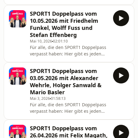
Sonntag die neue Folge des
(Goldmedaille im Kugelstoßen bei
Doppelpass zum Nachhören als
SPORT1 Doppelpass vom
Podcast. In der aktuellen Folge sind
10.05.2026 mit Friedhelm
die Gäste: Oliver Kahn (Welttorhüter,
Funkel, Wolff Fuss und
Fußballexperte, Speaker, Stifter,
Stefan Effenberg
Unternehmer und Manager), Neven
Mai 10, 2026
02:01:10
Subotic (2-mal Deutscher Meister/
Für alle, die den SPORT1 Doppelpass
2012 DFB-Pokalsieger / 2013
verpasst haben: Hier gibt es jeden
Champions-League-Finalist mit
Sonntag die neue Folge des
Borussia Dortmund), Tobias Holtkamp
Doppelpass zum Nachhören als
(Ko
SPORT1 Doppelpass vom
Podcast. In der aktuellen Folge sind
03.05.2026 mit Alexander
die Gäste: Friedhelm Funkel
Wehrle, Holger Sanwald &
(Bundesligalegende, schaffte 7
Mario Basler
Bundesliga-Aufstiege, Ex-Trainer von
Mai 3, 2026
01:58:13
Köln, Frankfurt, uvm.) , Frank Linkesch
Für alle, die den SPORT1 Doppelpass
(Kicker) , Wolff Fuss (Kommentator)
verpasst haben: Hier gibt es jeden
sowie die SPORT1-Experten Alfred
Sonntag die neue Folge des
Draxler und Stefan Effenberg
Doppelpass zum Nachhören als
SPORT1 Doppelpass vom
Podcast. In der aktuellen Folge sind
26.04.2026 mit Felix Magath,
die Gäste: Alexander Wehrle