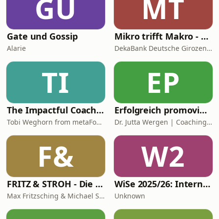
GU
MT
Michel (Reporter Absolut Fußball)
sowie SPORT1-Experte Stefan Effenbe
Gate und Gossip
Mikro trifft Makro - Das Finanzmarktgespräch
Alarie
DekaBank Deutsche Girozentrale
TI
EP
The Impactful Coach: Learn Coaching Skills & Coaching Demos
Erfolgreich promovieren | Coachingzonen-Podcast | Promotionspodcast
Tobi Weghorn from metaFox Coaching Tools
Dr. Jutta Wergen | Coaching für Promovierende
F&
W2
FRITZ & STROH - Die Fussballshow
WiSe 2025/26: Internationales Privatrecht
Max Fritzsching & Michael Strohmaier
Unknown