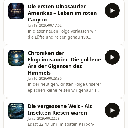
Der Luftraum über dem Festland hat
Inner
Die ersten Dinosaurier
sich dramatisch verändert: Die echten
Amerikas – Leben im roten
Vögel übernehmen langsam die
Canyon
Wälder. Um diesem evolutionären
Jun 19, 2026
00:17:02
Druck zu entweichen, wählen die
In dieser neuen Folge verlassen wir
Flugdinosaurier den Weg in die
die Lüfte und reisen genau 190
absolute Gigantomanie und erobern
Millionen Jahre zurück in die frühe
die offenen Weltmeere.Wir starten
Jura-Zeit. Wo heute die kargen
unsere nächtliche Zeitre
Chroniken der
Wüsten Nordamerikas liegen,
Flugdinosaurier: Die goldene
erstreckte sich in der Urzeit ein
Ära der Giganten des
gigantisches Labyrinth aus feuerroten
Himmels
Sandsteinschluchten und fruchtbaren
Jun 16, 2026
00:28:30
Oasen: die Kayenta-
In der heutigen, dritten Folge unserer
Formation.Vergesst das kleine, Gift
epischen Reihe reisen wir genau 110
spuckende Wesen aus Hollywood –
Millionen Jahre zurück in die frühe
diese Folge zeigt den echten,
Kreidezeit. Wir besuchen den
majestätische
Die vergessene Welt - Als
gigantischen Südkontinent Gondwana
Insekten Riesen waren
– eine tropische Welt aus schwülen
Jun 5, 2026
00:22:58
Mangrovensümpfen, riesigen
Es ist 22:47 Uhr im späten Karbon-
Flussdeltas und weiten