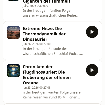
Giganten des Himmels
Becken im heutigen Grenzgebiet
Jul 9, 2026
00:26:30
zwischen der Mongolei und China.
In der heutigen, fünften Folge
Wo heute die trockene Wüste Gobi
unserer wissenschaftlichen Reihe
liegt, existierte damals ein riesiges,
reisen wir exakt 66 Millionen Jahre
feuchtes Flusssystem – eine wahre
zurück in die späte Kreidezeit
Evolutionsoase für giga
Extreme Hitze: Die
(Maastrichtium). Wir befinden uns in
Thermodynamik der
der absoluten Blütezeit der
Dinosaurier
Flugdinosaurier vor dem großen
Jun 26, 2026
00:27:00
Epochenwechsel, in der die Natur die
In der heutigen Episode des
Grenzen der Biomechanik komplett
wissenschaftlichen Einschlaf-Podcasts
neu definierte. Wir verlassen die
reisen wir Millionen von Jahren
Ozeane und fokussieren uns auf die
zurück in die extremen Hitzeperioden
faszinierenden Herrscher des Festl
Chroniken der
der Erdgeschichte. Wir untersuchen
Flugdinosaurier: Die
das physikalische Phänomen der
Eroberung der offenen
Gigantothermie und analysieren, wie
Ozeane
riesige Dinosaurier wie Spinosaurus
Jun 23, 2026
00:27:08
und Ouranosaurus ihre
n der heutigen, vierten Folge unserer
monumentalen Rückensegel als
Reihe reisen wir rund 85 Millionen
biologische Wärmetauscher nutzten.
Jahre zurück in die späte Kreidezeit.
Zudem werfen wir einen Blick in das