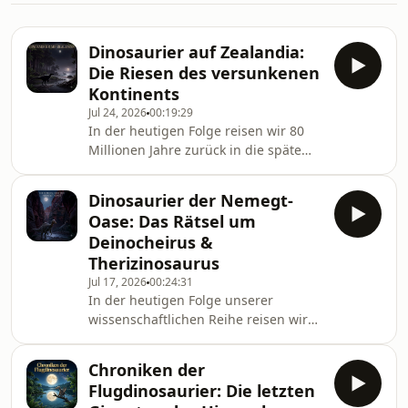
Dinosaurier auf Zealandia:
Die Riesen des versunkenen
Kontinents
Jul 24, 2026
00:19:29
In der heutigen Folge reisen wir 80
Millionen Jahre zurück in die späte
Kreidezeit auf einen der
geheimnisvollsten Orte der
Dinosaurier der Nemegt-
Erdgeschichte: Zealandia, den 8.
Oase: Das Rätsel um
Kontinent unseres Planeten, der
Deinocheirus &
heute fast vollständig im Ozean
Therizinosaurus
versunken ist. Wo heute nur noch die
Jul 17, 2026
00:24:31
Inseln Neuseelands aus dem Pazifik
In der heutigen Folge unserer
ragen, existierte damals ein kühles,
wissenschaftlichen Reihe reisen wir
urzeitliches Paradies aus dichten
exakt 70 Millionen Jahre zurück in die
Südbuchenwäldern, Riesenfarnen
späte Kreidezeit. Unser Ziel ist einer
und a
Chroniken der
der faszinierendsten Dinosaurier-
Flugdinosaurier: Die letzten
Fundorte der Erde: das Nemegt-