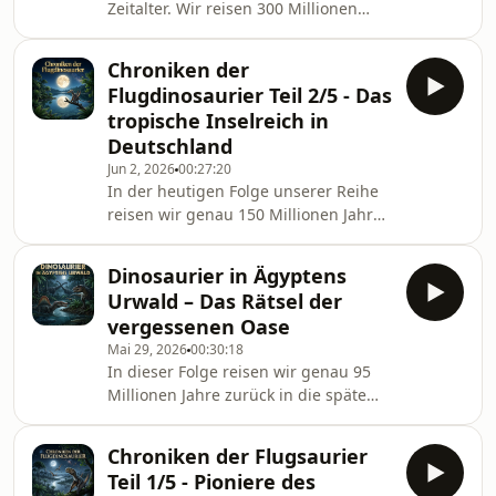
Zeitalter. Wir reisen 300 Millionen
Schlammlagunen, die sich über das
Jahre zurück in eine Zeit, in der die
heutige Brasilien und Nordafrika
Kontinente verschmelzen und ein
erstreckten.Diese Epoche markiert die
Chroniken der
dichter, sauerstoffreicher Sumpfwald
absolute Blütezeit der Flugdinosaur
Flugdinosaurier Teil 2/5 - Das
die Erde bedeckt. Begleite uns in
tropische Inselreich in
dieser Folge auf den Spuren der
Deutschland
Evolution zu den größten
Jun 2, 2026
00:27:20
Gliederfüßern der Erdgeschichte:
In der heutigen Folge unserer Reihe
Vom lautlosen Gleitflug der
reisen wir genau 150 Millionen Jahre
Riesenlibelle Meganeura im dichten
zurück in das späte Jura-Zeitalter. Wo
Kronendach bis hin zur majestätische
heute das südliche Deutschland und
Dinosaurier in Ägyptens
das Bundesland Bayern liegen,
Urwald – Das Rätsel der
erstreckte sich in der Urzeit ein
vergessenen Oase
paradiesisches, tropisches Inselreich:
Mai 29, 2026
00:30:18
die Solnhofener Lagune.Diese Folge
In dieser Folge reisen wir genau 95
widmet sich dem größten
Millionen Jahre zurück in die späte
evolutionären Wendepunkt in der
Kreidezeit, an den Ort der heutigen
Geschichte der Flugdinosaurier. Wir
ägyptischen Sahara. Damals
erleben den Moment, in
Chroniken der Flugsaurier
erstreckte sich dort ein gigantisches,
Teil 1/5 - Pioniere des
tropisches Küsten- und Flusssystem: