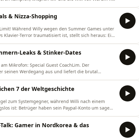
 herrscht in den USA statt WM-Stimmung eigentlich nur
ancen, analysieren Österreichs traditionelle Haltung
als & Nizza-Shopping
Limit! Während Willy wegen den Summer Games unter
lavier-Terror traumatisiert ist, stellt sich heraus: Ein
aus Benin. Kroko flext derweil mit seinen Shopping-
das hässliche Österreich-WM-Trikot. Danach wird’s
mmern-Leaks & Stinker-Dates
am Mikrofon: Special Guest CoachLim. Der
 seinen Werdegang aus und liefert die brutal
des Streamer-Daseins – inklusive Sinnkrisen und
 wird auch romantisch... oder so ähnlich. Lim verteilt
ichen 7 der Weltgeschichte
heu
ngel zum Systemgegner, während Willi nach einem
slos ist: Betrüger haben sein Paypal-Konto um sage
erfolglosen Telefonaten mit dem Support ruft Willi auf
e Scheinfirma zur Rechenschaft zu ziehen. Zur
Talk: Gamer in Nordkorea & das