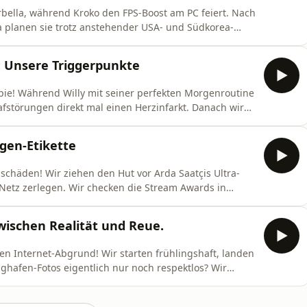
Marbella, während Kroko den FPS-Boost am PC feiert. Nach
 planen sie trotz anstehender USA- und Südkorea-
undenes Sponsoring für den Energydrink „T 400“ führt
ber-Format „Sommer und Sartre“ geben sie unzensierte
: Unsere Triggerpunkte
pie! Während Willy mit seiner perfekten Morgenroutine
afstörungen direkt mal einen Herzinfarkt. Danach wird
erfahrungen, den Rassismus-Humor bei Stromberg und
nem gefälschten Ausweis. Das große Finale gehört
gen-Etikette
schäden! Wir ziehen den Hut vor Arda Saatçis Ultra-
 Netz zerlegen. Wir checken die Stream Awards in
es bei We Listen and We Judge so richtig knallt: Wir
n, eskalierende Parkplatz-Streits und den Moment, in
wischen Realität und Reue.
n Internet-Abgrund! Wir starten frühlingshaft, landen
ughafen-Fotos eigentlich nur noch respektlos? Wir
zu „Mordor“ wurde und was wir aus dem Fall Ani The
d philosophisch: Ist dein Leben nur ein Traum und wer