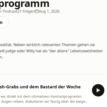
tprogramm
r Podcast
21 Folgen
Aug 1, 2026
en
Realität. Neben wirklich relevanten Themen gehen sie
ill judge oder Willy hat als "der ältere" Lebensweisheiten
n.
ash-Grabs und dem Bastard der Woche
 wir direkt mit dem ultimativen Kontrastprogramm:
Augen reiben, diskutieren wir feurig über die ewige
Passend dazu nehmen wir das typische Macher-