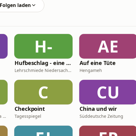
Folgen laden
H-
AE
Hufbeschlag - eine persönliche Betrachtung - NBvH-Podcast - Themen rund um den Huf
Auf eine Tüte
Lehrschmiede Niedersachsen
Hengameh
C
CU
Checkpoint
China und wir
Kai Kupferschmidt, Laura Salm-Reifferscheidt
Tagesspiegel
Süddeutsche Zeitung