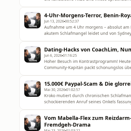
die Türkei so gottlos enttäuscht und warum
Dauerwerbung? Wir checken Deutschlands Ch
4-Uhr-Morgens-Terror, Benin-Roy
zum deutschen Nachbarn u
Jun 13, 2026
00:52:37
Aufnahme um 4 Uhr morgens – absolut am 
akutem Schlafmangel leidet und von Sydneys K
Kumpel hat einfach königliche Abstammung 
Trips am Flughafen Nizza und wir zerlegen 
Dating-Hacks von CoachLim, Nu
psychologisch düster: Waru
Jun 6, 2026
01:16:25
Hoher Besuch im Kontrastprogramm! Heute 
Community-Kapitän packt schonungslos über
ehrliche Wahrheit über die Schattenseiten 
miesen Nummern-Leaks. Aber keine Sorge, es
15.000€ Paypal-Scam & Die glorre
exklusive Dating-Tipps, wir klären, wo man 
Mai 30, 2026
01:02:57
Kroko mutiert durch chronischen Schlafma
schockierenden Anruf seines Onkels fassung
und schreibe 15.000 Euro erleichtert. Nach 
Instagram nach „Batman“, um die ungerecht
Vom Mabella-Flex zum Reizdarm-
Ablenkung vom Finanz-Frust tauchen
Fremdgeh-Drama
Mai 23, 2026
01:03:22