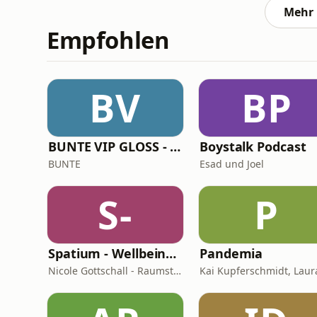
bist du eigentlich, wen
Mehr 
Empfohlen
BV
BP
BUNTE VIP GLOSS - Der Beauty Podcast
Boystalk Podcast
BUNTE
Esad und Joel
S-
P
Spatium - Wellbeing für Herz, Hirn & Raum
Pandemia
Nicole Gottschall - Raumstrategin & Wellbeing-Botschafterin