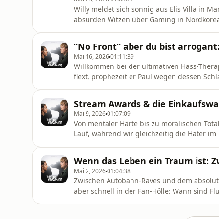
Willy meldet sich sonnig aus Elis Villa in 
absurden Witzen über Gaming in Nordkorea
Trips wöchentliche Podcast-Folgen. Ein erf
zu wilden Marketingideen. Im neuen Ratge
“No Front“ aber du bist arrogant
Beziehungstipps : Sie ra
Mai 16, 2026
01:11:39
Willkommen bei der ultimativen Hass-Thera
flext, prophezeit er Paul wegen dessen Schl
es brenzlig: Wir reden über echte Schieß
die epische Story von Dong Dong He und ei
Stream Awards & die Einkaufswa
unseren größten Triggerpunk
Mai 9, 2026
01:07:09
Von mentaler Härte bis zu moralischen Total
Lauf, während wir gleichzeitig die Hater im
Sydney und planen unsere Gästeliste, bevor 
diskutieren Dating-Dilemmas mit 17-Jährige
Wenn das Leben ein Traum ist: Z
dem eine wertvolle Poké
Mai 2, 2026
01:04:38
​Zwischen Autobahn-Raves und dem absolute
aber schnell in der Fan-Hölle: Wann sind Fl
analysieren, warum Twitter für Papaplatte 
Duck über Vorurteile lernen müssen. Es wir