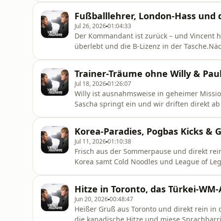
Mindset unter die Lupe. Sind extrem durch
Fußballlehrer, London-Hass und 
Erfolg oder doch nur teuer verkaufter
Jul 26, 2026
01:04:33
Der Kommandant ist zurück – und Vincent h
überlebt und die B-Lizenz in der Tasche.Näc
alsCo-Trainer .Dazu Krokos London-Abrechnu
fürs Uber nach Heathrow und ein Nachbar 
Trainer-Träume ohne Willy & Pau
Lehrlingslohn, 550 € Kost
Jul 18, 2026
01:26:07
Willy ist ausnahmsweise in geheimer Missi
Sascha springt ein und wir driften direkt ab
Verletzungsstrategien auf dem Platz. Dann w
komplett aus Ex-Straftätern besteht – die Ge
Korea-Paradies, Pogbas Kicks & G
Taktiken verpasst: Blasrohre und Quall
Jul 11, 2026
01:10:38
Frisch aus der Sommerpause und direkt rein
Korea samt Cold Noodles und League of Leg
englischen Sprache scheitert, teures Essen
anzettelt. Doch der wahre Albtraum wartet 
Hitze in Toronto, das Türkei-WM
Spuk-Phänomene. Kroko wittert s
Jun 20, 2026
00:48:47
Heißer Gruß aus Toronto und direkt rein i
die kanadische Hitze und miese Sprachbarr