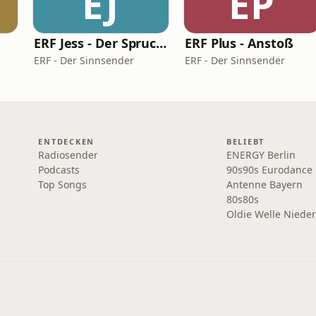
EJ
EP
ERF Jess - Der Spruch des Tages
ERF Plus - Anstoß
ERF - Der Sinnsender
ERF - Der Sinnsender
ENTDECKEN
BELIEBT
Radiosender
ENERGY Berlin
Podcasts
90s90s Eurodance
Top Songs
Antenne Bayern
80s80s
Oldie Welle Niede