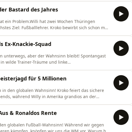
strukturierte Morgenroutinen der echte Schlüssel zum
der Bastard des Jahres
at ein Problem.Willi hat zwei Wochen Thüringen
hstes Ziel: Fußballlehrer. Kroko bewirbt sich schon mal
ng: Bars zu um eins, kein Alk an der Tanke,160 Pfund
aus Bermuda.Und dann: We listen and we judge.- 700 €
ls Ex-Knackie-Squad
on unterwegs, aber der Wahnsinn bleibt! Spontangast
 in wilde Trainer-Träume und linke
ird es radikal: Paul plant ein Fußballteam, das
gner zittern jetzt schon. Auch die Polizei kriegt neue
eisterjagd für 5 Millionen
 in den globalen Wahnsinn! Kroko feiert das sichere
ends, während Willy in Amerika grandios an der
 verflucht und mal eben ein Match mit Paul Pogba
in einem rassistischen Horrorhaus voller paranormaler
-Aus & Ronaldos Rente
n den globalen Fußball-Wahnsinn! Während wir gegen
ieren kämpfen, knöpfen wir uns die WM vor. Warum hat