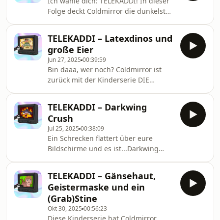
Ich wähle dich: TELEKADDI! In dieser
Banditen ärgern und gönnt euch so
Folge deckt Coldmirror die dunkelsten
viel Eiscreme, wie ihr wollt. Wenn ihr
Geheimnisse von Pokémon auf, es
einen Weihnachtswunsch habt,
geht um falsche Donuts und falsche
welche Kinderserien noch in diesem
TELEKADDI – Latexdinos und
„Pokébälle“ und die Frage, wer hier
Podcast landen sollen, schreibt es in
große Eier
eigentlich DER BESTE ist. Ohrwürmer
die Kommentare.
Jun 27, 2025
00:39:59
inklusive, sorry.
Bin daaa, wer noch? Coldmirror ist
zurück mit der Kinderserie DIE
DINOS, die eigentlich offiziell als
Bildungsfernsehen gelten sollte. Ein
TELEKADDI – Darkwing
brutales Baby, teurer Latex und ein
Crush
traumatisches Serienende – das klingt
Jul 25, 2025
00:38:09
doch nach jeder Menge FUN!
Ein Schrecken flattert über eure
Bildschirme und es ist...Darkwing
Duck. Coldmirror schnappt sich in
dieser Podcastfolge einen legendären
TELEKADDI – Gänsehaut,
Disney-Cartoon, macht erstaunliche
Geistermaske und ein
Entdeckungen über Sankt Erpelsburg
(Grab)Stine
und es gibt eine überraschende
Okt 30, 2025
00:56:23
Liebesbeichte. Let's get dangerous.
Diese Kinderserie hat Coldmirror