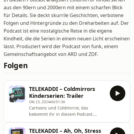
aus den 90ern und 2000ern mit einem scharfen Blick
für Details. Sie deckt skurrile Geschichten, verbotene
Folgen und Hintergründe zu den Dreharbeiten auf. Der
Podcast ist eine nostalgische Reise in die eigene
Kindheit, die die Serien in einem neuen Licht erscheinen
lässt. Produziert wird der Podcast von funk, einem
Gemeinschaftsangebot von ARD und ZDF.
Folgen
TELEKADDI – Coldmirrors
Kinderserien: Trailer
Okt 23, 2024
00:01:36
Cartoons und Coldmirror, das
bekommt ihr in diesem Podcast.
Kaddi zappt sich in jeder Folge durch
eine Kinderserie und analysiert das,
TELEKADDI – Ah, Oh, Stress
was wir alle gesehen, aber nicht