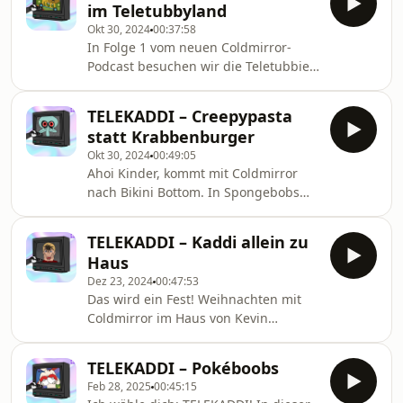
im Teletubbyland
*GESEHEN* haben. Vielleicht seht ihr
Okt 30, 2024
00:37:58
eure Kindheitshelden danach mit
In Folge 1 vom neuen Coldmirror-
anderen Augen – auf jeden Fall mit
Podcast besuchen wir die Teletubbies.
viereckigen! ► Coldmirror ist seit dem
Es geht um wilde Tiere, Schweiß in
29.09.2016 Teil von #funk. YouTube:
Fell-Kostümen, EINE VERBOTENE
https://www.youtube.com/funkofficial
TELEKADDI – Creepypasta
FOLGE und um ein sehr teures Loch.
funk Web-App:
statt Krabbenburger
Okt 30, 2024
00:49:05
Ahoi Kinder, kommt mit Coldmirror
nach Bikini Bottom. In Spongebobs
Hometown warten Wissen über
Meereswesen, die Kraft der Fantasie
TELEKADDI – Kaddi allein zu
und ein waschechter Skandal um
Haus
Thaddäus Tentakel auf euch! +++
Dez 23, 2024
00:47:53
ANMERKUNG: Wegen einer
Das wird ein Fest! Weihnachten mit
Namensverwechslung haben wir die
Coldmirror im Haus von Kevin
Folge bearbeitet und die
McCallister. Mit einem unsichtbaren
entsprechende Stelle korrigiert.
Hund, reichen Onkels und
TELEKADDI – Pokéboobs
Schmuddelheftchen - in einem
Feb 28, 2025
00:45:15
Kinderfilm!! Lasst euch nicht von