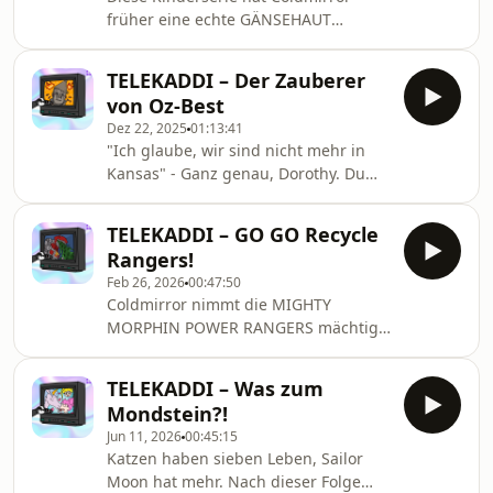
Wir wissen, ihr schätzt an diesem
früher eine echte GÄNSEHAUT
Podcast vor allem die absolut
verpasst. Viele Jahre später gibt’s in
zuverlässige Regelmäßigkeit seiner
diesem Halloween-Special einen
Erscheinung. Deshalb hier
TELEKADDI – Der Zauberer
Lachflash: über UNHEIMLICH DUMME
von Oz-Best
Folgentitel, ein UNHEIMLICHES
Dez 22, 2025
01:13:41
Clownskostüm und einen
"Ich glaube, wir sind nicht mehr in
UNHEIMLICHEN sehr krummen
Kansas" - Ganz genau, Dorothy. Du
Finger. Sagt ehrlich: Wer hatte auch
bist nämlich jetzt in der neuen Folge
mal so ein Buch mit grüner
TELEKADDI! Pünktlich zu Weihnachten
Glibberschrift?
TELEKADDI – GO GO Recycle
beschert uns Coldmirror ihren
Rangers!
traumatisierenden Kindheits-Film:
Feb 26, 2026
00:47:50
Der Zauberer von Oz. Hinweis: in
Coldmirror nimmt die MIGHTY
dieser Folge gibt es viel Oz, aber noch
MORPHIN POWER RANGERS mächtig
mehr Asbest! Bald auch in eurem
auseinander – und setzt sie in dieser
Schnee!
Podcastfolge wieder zusammen. Das
TELEKADDI – Was zum
hat bei den Power Rangers immerhin
Mondstein?!
Tradition. Und zwar nicht nur bei den
Jun 11, 2026
00:45:15
Spielzeugen, sondern auch bei der
Katzen haben sieben Leben, Sailor
Produktion der Serie. Es geht um
Moon hat mehr. Nach dieser Folge
Filmszenen-Recycling vom Feinsten,