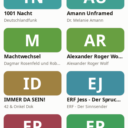
1001 Nacht
Amann Unframed
Deutschlandfunk
Dr. Melanie Amann
M
AR
Machtwechsel
Alexander Roger Wolf - 🎙 Get the Job – Der Podcast für starke Präsenz vor der Kamera & auf Social Media
Dagmar Rosenfeld und Robin Alexander
Alexander Roger Wolf
ID
EJ
IMMER DA SEIN!
ERF Jess - Der Spruch des Tages
42 & Onkel Dok
ERF - Der Sinnsender
EP
EP