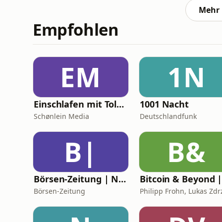
Mehr 
Empfohlen
EM
1N
Einschlafen mit Tolkien
1001 Nacht
Schønlein Media
Deutschlandfunk
B|
B&
Börsen-Zeitung | Nachhaltiges Investieren
Börsen-Zeitung