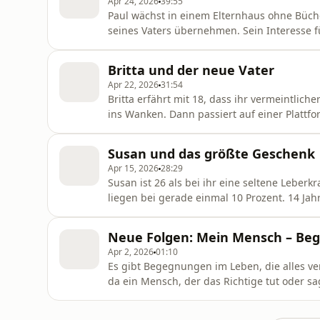
Apr 24, 2026
39:55
Paul wächst in einem Elternhaus ohne Büch
seines Vaters übernehmen. Sein Interesse f
Aber dann tritt Nele in sein Leben. Ihre Elte
er innerlich schon immer gehört hat und w
Britta und der neue Vater
Maar. Host: Natalja
Apr 22, 2026
31:54
Britta erfährt mit 18, dass ihr vermeintliche
ins Wanken. Dann passiert auf einer Plattfo
Match. Ihre Gene passen zu denen eines frem
wonach sie sich immer gesehnt hat. Host: Na
Susan und das größte Geschenk
Komposition: Wolf
Apr 15, 2026
28:29
Susan ist 26 als bei ihr eine seltene Leber
liegen bei gerade einmal 10 Prozent. 14 Jah
es nicht mehr geht und klar ist, dass sie s
dem sie nie gerechnet hätte. Von einem Mens
Neue Folgen: Mein Mensch – Be
Joselewitsch Skript:
Apr 2, 2026
01:10
Es gibt Begegnungen im Leben, die alles ve
da ein Mensch, der das Richtige tut oder s
neue Folge in ARD Sounds. Am besten schon