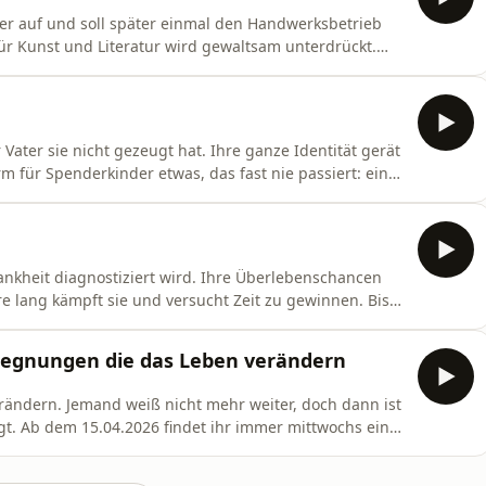
er auf und soll später einmal den Handwerksbetrieb
ür Kunst und Literatur wird gewaltsam unterdrückt.
rn sind Künstler. Mit Nele entdeckt er die Welt, zu der
ird der große Kinderbuchautor und Sams-Erfinder Paul
r Vater sie nicht gezeugt hat. Ihre ganze Identität gerät
rm für Spenderkinder etwas, das fast nie passiert: ein
den Mannes. Als sie ihn trifft, erlebt sie etwas,
talja Joselewitsch Skript: Michael Hollenbach
krankheit diagnostiziert wird. Ihre Überlebenschancen
re lang kämpft sie und versucht Zeit zu gewinnen. Bis
terben wird. Doch dann erhält Susan ein Angebot, mit
chen, der ihr sehr nahesteht... Host: Natalja
gegnungen die das Leben verändern
rändern. Jemand weiß nicht mehr weiter, doch dann ist
agt. Ab dem 15.04.2026 findet ihr immer mittwochs eine
 jetzt abonnieren und keine Folge verpassen.