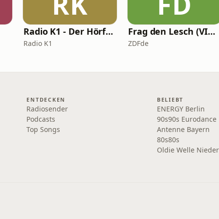
RK
FD
Radio K1 - Der Hörfunk für das Bistum Eichstätt
Frag den Lesch (VIDEO)
Radio K1
ZDFde
ENTDECKEN
BELIEBT
Radiosender
ENERGY Berlin
Podcasts
90s90s Eurodance
Top Songs
Antenne Bayern
80s80s
Oldie Welle Niede