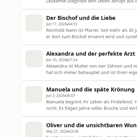
Leukämie-Diagnose sein Leben abrupt aus de
ist von einem unbekannten Mann aus Sachse
Was er dort findet, stellt alles Bisherige 
Der Bischof und die Liebe
Dimensionen annimmt. Ho
Jun 17, 2026
34:55
Reinhold Nann ist Pfarrer. Seit mehr als 30 J
er dort zum Bischof ernannt wird und zuneh
Glaube an das System Kirche ins Wanken. D
allen Ämtern gibt aber die Begegnung mit ei
Alexandra und der perfekte Arzt
Correa Koufen Over
Jun 10, 2026
27:24
Alexandra ist Mutter von vier Söhnen und 
hat sich immer behauptet und ist ihren ei
Zum ersten Mal verliert sie die Kontrolle über
der nicht nur medizinisch ihr Leben rettet. H
Manuela und die späte Krönung
Komposition: W
Jun 3, 2026
36:07
Manuela beginnt ihr Leben als Findelkind. He
nicht. Es folgen Jahre voller Brüche und Ve
überraschenden Ort Jules und entdeckt etwas
Teil einer Gemeinschaft, in der Manuela ein
Oliver und die unsichtbaren Wu
Joselewitsch Skript: Kristine
Mai 27, 2026
33:36