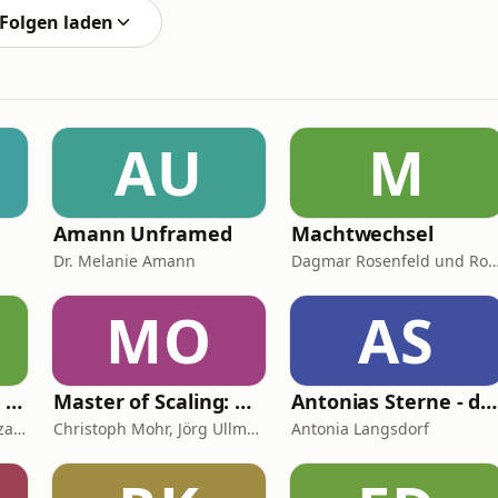
Folgen laden
AU
M
Amann Unframed
Machtwechsel
Dr. Melanie Amann
Dagmar Rosenfeld und Robin Al
MO
AS
Bitcoin & Beyond | Dein Geld neu denken
Master of Scaling: Marketing messbar machen – mit Ads, Automatisierung & KI
Antonias Sterne - der Astrologie Podcast
Philipp Frohn, Lukas Zdrzalek
Christoph Mohr, Jörg Ullmann, Master of Search GmbH
Antonia Langsdorf