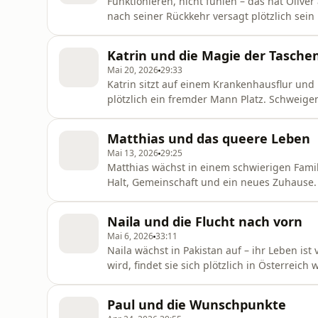
Funktionieren, nicht fühlen – das hat Oliver
nach seiner Rückkehr versagt plötzlich sein
ihm geht. Bis in einem Moment völliger Übe
Jemand, der zuhört und bleibt. Und damit ei
Katrin und die Magie der Tasche
Natalja Joselewitsch Skr
Mai 20, 2026
29:33
Katrin sitzt auf einem Krankenhausflur un
plötzlich ein fremder Mann Platz. Schweigen
einem Satz, der sie tief berührt. Der Moment
eine Entscheidung treffen. Host: Natalja Jos
Matthias und das queere Leben
Wolfgang Pérez Ton und Tec
Mai 13, 2026
29:25
Matthias wächst in einem schwierigen Famil
Halt, Gemeinschaft und ein neues Zuhause. A
ausleben darf er seine Gefühle in der Geme
Sexualität an. Bis er diesen einen Menschen 
Naila und die Flucht nach vorn
Lemmerich Kompositi
Mai 6, 2026
33:11
Naila wächst in Pakistan auf – ihr Leben ist 
wird, findet sie sich plötzlich in Österreich
einsam und verzweifelt. Bis eine zufällige 
entdeckt das Recht „nein“ zu sagen und geh
Paul und die Wunschpunkte
hätte. Host