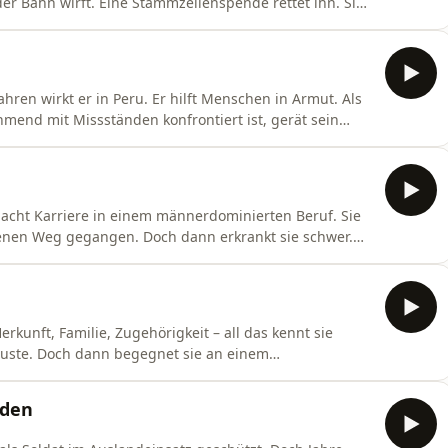
r Bahn wirft. Eine Stammzellenspende rettet ihn. Sie
n-Anhalt. James reist zu ihm, um sich zu bedanken.
in Frage und aus dem Dank wird etwas, das ungeahnte
ahren wirkt er in Peru. Er hilft Menschen in Armut. Als
mend mit Missständen konfrontiert ist, gerät sein
en Ausschlag für seinen überraschenden Rücktritt von
ner Frau. Host: Natalja Joselewitsch Skript: Damian
macht Karriere in einem männerdominierten Beruf. Sie
genen Weg gegangen. Doch dann erkrankt sie schwer.
 das, was mit ihr geschieht. Bis sie einen Arzt trifft,
ost: Natalja Joselewitsch Skript: Konstantin Florenz
rkunft, Familie, Zugehörigkeit – all das kennt sie
rluste. Doch dann begegnet sie an einem
 ganz Neues: Nähe, Verlässlichkeit, ein Wir. Jules ist
e nie gekannte Wertschätzung erlebt. Host: Natalja
nden