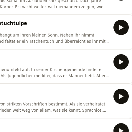
 als Soldat im Auslandeinsatz geschützt. Doch Jahre
 Körper. Er macht weiter, will niemandem zeigen, wie es
rforderung jemand bedingungslos für ihn da ist.
nen Raum öffnet, den Oliver nicht kannte. Host:
ntuchtulpe
d bangt um ihren kleinen Sohn. Neben ihr nimmt
d faltet er ein Taschentuch und überreicht es ihr mit
 vergeht, doch er bleibt – und lässt sie Jahre später
elewitsch Skript: Natalie Putsche Komposition:
ienumfeld auf. In seiner Kirchengemeinde findet er
ls Jugendlicher merkt er, dass er Männer liebt. Aber
inde nicht. Jahrelang kämpft Matthias gegen seine
kennenlernt. Host: Natalja Joselewitsch Skript: Philipp
von strikten Vorschriften bestimmt. Als sie verheiratet
 wieder, weit weg von allem, was sie kennt. Sprachlos,
Begegnung auf der Straße alles verändert. Naila
t einen Weg, den sie selbst nicht für möglich gehalten