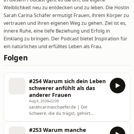
Weiblichkeit neu zu entdecken und zu leben. Die Hostin
Sarah Carina Schäfer ermutigt Frauen, ihrem Körper zu
vertrauen und ihren eigenen Weg zu gehen. Ziel ist es,
innere Ruhe, eine tiefe Beziehung und Erfolg in
Einklang zu bringen. Der Podcast bietet Inspiration für
ein natürliches und erfülltes Leben als Frau.
Folgen
#254 Warum sich dein Leben
schwerer anfühlt als das
anderer Frauen
Aug 6, 2026
22:09
sarahcarinaschaefer.de | Die
Schwere, die du trägst, gehört
vielleicht nicht dir! Andere Frauen
haben nicht zwangsläufig ein
#253 Warum manche
leichteres Leben. Aber manche