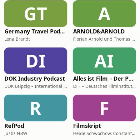
möchte ich dir etwas Mut zusprechen,
GT
A
dass du dem Leben vertrauen darfst
und musst, damit
Germany Travel Podcast with Lena Brandt
ARNOLD&ARNOLD
Lena Brandt
Florian Arnold und Thomas Arnold
DI
AI
DOK Industry Podcast
Alles ist Film – Der Podcast des DFF
DOK Leipzig – International Leipzig Festival for Documentary and Animated Film
DFF – Deutsches Filminstitut & Filmmuseum
R
F
RefPod
Filmskript
Justiz NRW
Heide Schwochow, Constantin Lieb