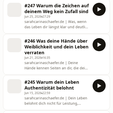
verrät uns Feng-Shui-Expertin Nadine
Gefühl von Enge in deine
#247 Warum die Zeichen auf
Anderle. Wir sprechen darüber, wie
deinem Weg kein Zufall sind
du mit kleinen Veränderungen mehr
Jun 25, 2026
27:29
Wohlgefühl, Harmonie und gute
sarahcarinaschaefer.de | Was, wenn
Energie in dein Zuhause bringen
das Leben dir längst klar und deutlich
kannst. Nach dieser Folge hast du
den Weg zeigt. Während du noch in
konkrete Impulse, wie du dein
alten Gewohnheiten feststeckst, alles
Zuhause Schritt für Schritt in einen
#246 Was deine Hände über
zerdenkst und dich dann verloren
Ort verwandelst, an dem du dich
Weiblichkeit und dein Leben
fühlst. Lass uns über Zeichen,
verraten
Krafttiere, Zahlencodes etc. sprechen.
Jun 21, 2026
16:35
Am Ende dieser Episode bekommst
sarahcarinaschaefer.de | Deine
du definitiv eine klare Botschaft des
Hände kennen Seiten an dir, die dein
Universums, die du heute vielleicht
Kopf vielleicht längst vergessen hat.
unbedingt hören sollst. Dieser
In dieser Episode tauchen wir tief in
Moment war pur
#245 Warum dein Leben
die geheime Sprache deiner Hände
Authentizität belohnt
ein. Was verraten Daumen,
Jun 15, 2026
22:59
Berührung und dein ganz
sarahcarinaschaefer.de | Dein Leben
persönliches Fingerspitzengefühl
belohnt dich nicht für Leistung,
wirklich über deine Weiblichkeit,
sondern für deine Echtheit. Wenn du
deine Wahrheit und deine Grenzen?