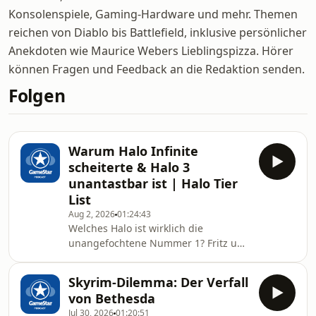
Konsolenspiele, Gaming-Hardware und mehr. Themen
reichen von Diablo bis Battlefield, inklusive persönlicher
Anekdoten wie Maurice Webers Lieblingspizza. Hörer
können Fragen und Feedback an die Redaktion senden.
Folgen
Warum Halo Infinite
scheiterte & Halo 3
unantastbar ist | Halo Tier
List
Aug 2, 2026
01:24:43
Welches Halo ist wirklich die
unangefochtene Nummer 1? Fritz und
Felix wagen das Unmögliche und
ranken alle Teile der Halo-Reihe in
Skyrim-Dilemma: Der Verfall
einer ultimativen Tier List! Von den
von Bethesda
Anfängen mit Halo: Combat Evolved
Jul 30, 2026
01:20:51