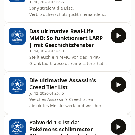
Jul 16, 2026
01:05:35
wichtigsten zukünftigen MMOs in
Sony streicht die Disc,
einer Tierlist. Von gehypten Projekten
Verbraucherschutz juckt niemanden,
wie dem Riot MMO und Guild Wars 3
Hardware und Spiele werden immer
bis hin zu mutigen Indie-Hoffnungen
teurer, und das alte Mantra "Disc rein
nehmen wir alle Kandidaten
Das ultimative Real-Life
und losspielen" gilt sowieso schon
schonungslos unter die Lupe. Mach
MMO: So funktioniert LARP
lange nicht mehr. Haben Konsolen
dich b
| mit Geschichtsfenster ​
wie die PS6 und die Xbox Helix
Jul 14, 2026
01:08:33
überhaupt noch einen Daseinszweck -
Stellt euch ein MMO vor, das in 4K-
oder werden sie die letzten ihrer Art
Grafik läuft, absolut keine Latenz hat
sein? Alle Links zum GameStar
und euch 100 % haptisches Feedback
Podcast und unseren Werbepartnern:
liefert – willkommen beim Live Action
https://linktr.ee/gamestarpodc
Die ultimative Assassin's
Roleplay! In diesem Talk erklären Lea,
Creed Tier List
Benni, Sophia von Mein-MMO und
Jul 12, 2026
01:20:45
Geschichtsfenster, wie ihr den
Welches Assassin's Creed ist ein
Einstieg in die Welt des LARP findet
absolutes Meisterwerk und welcher
und warum ihr keine Angst vor dem
Teil konnte uns überhaupt nicht
ersten Con-Besuch haben müsst.
überzeugen? Wir haben uns
Schnappt euch eure
Palworld 1.0 ist da:
zusammengesetzt, um die ultimative
Schaumstoffschwerter und erfahr
Pokémons schlimmster
Tier List der Hauptreihe zu erstellen.