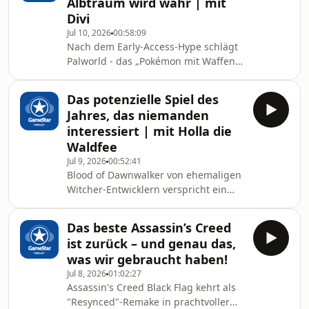
Albtraum wird wahr | mit
Vom Klassiker mit Altair über die
Divi
geliebte Ezio-Trilogie bis hin zu den
Jul 10, 2026
00:58:09
riesigen RPG-Welten von Odyssey und
Nach dem Early-Access-Hype schlägt
Valhalla diskutieren wir unsere Hot
Palworld - das „Pokémon mit Waffen“ -
Takes. Seht selbst, wo eure
endgültig im Release-Olymp auf.
Lieblingsteile gelandet sind!
Während Nintendo noch die Patent-
Das potenzielle Spiel des
Anwälte warmlaufen lässt, liefert
Jahres, das niemanden
Pocket Pair mit Version 1.0 genau das
interessiert | mit Holla die
Next-Gen-Erlebnis, das sich Open-
Waldfee
World-Fans seit Jahren wünschen. Wir
Jul 9, 2026
00:52:41
haben uns den XXL-Patch geschnappt
Blood of Dawnwalker von ehemaligen
und prüfen im Ersteindruck, ob die
Witcher-Entwicklern verspricht ein
neuen Story-Quests, das Endgame am
fantastisches Dark-Fantasy-RPG zu
Weltenbaum und
werden, fliegt aber aktuell noch völlig
Das beste Assassin’s Creed
unter dem Radar. Im Talk besprechen
ist zurück – und genau das,
wir unsere ausführlichen Anspiel-
was wir gebraucht haben!
Eindrücke, das knallharte
Jul 8, 2026
01:02:27
Kampfsystem und warum ihr diesen
Assassin's Creed Black Flag kehrt als
Vampir-Hit unbedingt auf dem Schirm
"Resynced"-Remake in prachtvoller
haben solltet. Alle Links zum