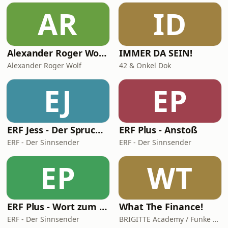
AR
ID
Alexander Roger Wolf - 🎙 Get the Job – Der Podcast für starke Präsenz vor der Kamera & auf Social Media
IMMER DA SEIN!
Alexander Roger Wolf
42 & Onkel Dok
EJ
EP
ERF Jess - Der Spruch des Tages
ERF Plus - Anstoß
ERF - Der Sinnsender
ERF - Der Sinnsender
EP
WT
ERF Plus - Wort zum Tag
What The Finance!
ERF - Der Sinnsender
BRIGITTE Academy / Funke Woman, People & Family GmbH