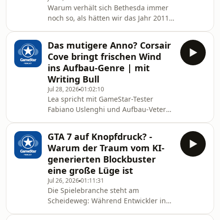
über die glorreichen Tage von Halo 2
Warum verhält sich Bethesda immer
& 3 bis hin zu Reach, den 343-Ären
noch so, als hätten wir das Jahr 2011?
und Halo Infinite – Fritz und Felix
Skyrim war ein unbestrittenes
nehmen das Gesamtpaket aus
Meisterwerk – aber gleichzeitig der
Kampagne, Multiplayer und Vibe
Das mutigere Anno? Corsair
Anfang vom Ende der legendären
unter die Lupe. Schaut rein un
Cove bringt frischen Wind
Bethesda-Magie. In diesem Deep Dive
ins Aufbau-Genre | mit
analysieren wir den schleichenden
Writing Bull
Substanzverlust des Studios, warum
Jul 28, 2026
01:02:10
tiefgreifende RPG-Mechaniken für
Lea spricht mit GameStar-Tester
Mainstream-Politur geopfert wurden
Fabiano Uslenghi und Aufbau-Veteran
und welche Rolle Todd Howard in
Writing Bull über das neue Piraten-
dieser Systemkrise spielt
Aufbauspiel von Limbic
GTA 7 auf Knopfdruck? -
Entertainment: Corsair Cove. Wir
Warum der Traum vom KI-
klären, wie sich das chaotische,
generierten Blockbuster
vertikale Klippenbauen spielt, warum
eine große Lüge ist
die komplexen Warenketten selbst
Jul 26, 2026
01:11:31
Genre-Profis ins Schwitzen bringen
Die Spielebranche steht am
und wo die kompromisslose Vision
Scheideweg: Während Entwickler in
der Entwickler für Reibung sorgt.
generativer KI die Rettung vor
Schaltet ein und erfahrt, warum das