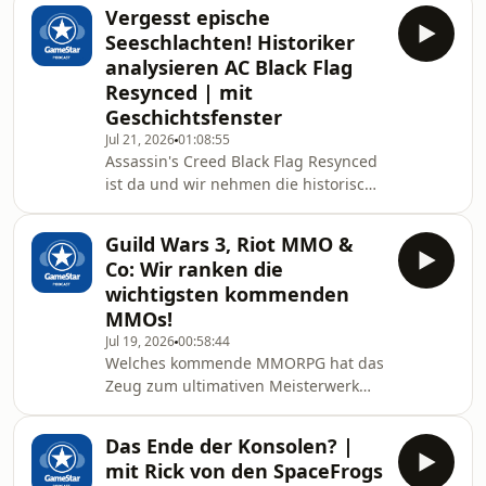
explodierenden Kosten sehen,
Vergesst epische
fürchten Programmierer und Kreative
Seeschlachten! Historiker
um ihre Arbeitsplätze und viele
analysieren AC Black Flag
Gamer haben Angst vor einer Flut aus
Resynced | mit
seelenlosem "KI-Slop". Lea spricht mit
Geschichtsfenster
Entwickler Paul Redetzky, KI-Podcast
Moderator Fritz Espenlaub und KI-
Jul 21, 2026
01:08:55
Assassin's Creed Black Flag Resynced
Creator Andreas O. Loff über die
ist da und wir nehmen die historische
aktuellen Entwicklungen der gen
Kulisse des Spiels genau unter die
Lupe! Zusammen mit Historiker Lucas
Guild Wars 3, Riot MMO &
Haasis, David Jokerst vom Podcast
Co: Wir ranken die
His2Go und Andrej Pfeiffer-Perkuhn
wichtigsten kommenden
aka Geschichtsfenster klären wir, was
MMOs!
wir über das Goldenen Zeitalter der
Jul 19, 2026
00:58:44
Piraterie wissen. Trugen echte Piraten
Welches kommende MMORPG hat das
in der karibischen Hitze wirklich dicke
Zeug zum ultimativen Meisterwerk
Ledermäntel, oder geht es Ubisof
und welches wird ein krachender
Flop? Magdalena, Leya, Karsten und
Das Ende der Konsolen? |
Entenburg stellen sich der
mit Rick von den SpaceFrogs
Monsteraufgabe und ranken die 20