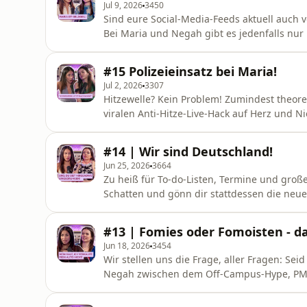
Jul 9, 2026
3450
Sind eure Social-Media-Feeds aktuell auch 
Bei Maria und Negah gibt es jedenfalls nur 
Maria inzwischen endlich abgesichert ist u
sagen haben, erfahrt ihr in der neuen Folge. Was war dies
#15 Polizeieinsatz bei Maria!
Warum sie doch n
Jul 2, 2026
3307
Hitzewelle? Kein Problem! Zumindest theore
viralen Anti-Hitze-Live-Hack auf Herz und Ni
Kategorie „gut gemeint“ fällt, erfahrt ihr 
beiden den Titel „Mitarbeitende der Woche
#14 | Wir sind Deutschland!
kurzerhand ein Pool a
Jun 25, 2026
3664
Zu heiß für To-do-Listen, Termine und groß
Schatten und gönn dir stattdessen die neu
warum Maria eine neue beste Freundin such
reinhören! Worauf ihr euch diesmal freuen könnt:- Hot or Not mit einem riesengroßen Fail? - Große
#13 | Fomies oder Fomoisten - das
Ankündigung: Maria verl
Jun 18, 2026
3454
Wir stellen uns die Frage, aller Fragen: Seid ihr Fomies
Negah zwischen dem Off-Campus-Hype, PMS-H
für die heißen Juni-Tage ist ... das alles 
Folge zu hören! Worauf ihr euch in der Folge sonst noch freuen könnt: Die WM ist losgegangen: