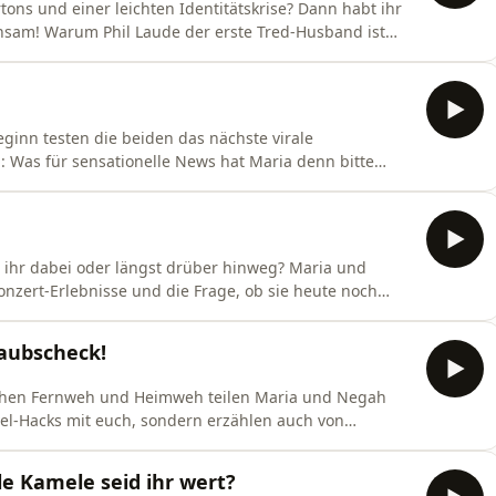
ons und einer leichten Identitätskrise? Dann habt ihr
Husband ist
 wenn sie sich zwischen ihrem Freund und einer guten
och vieles mehr erfahrt ihr in der aktuellen Folge!
ginn testen die beiden das nächste virale
hier exklusiv bei uns im Podcast! Spoiler: Diese
dabei oder längst drüber hinweg? Maria und
onzert-Erlebnisse und die Frage, ob sie heute noch
t verpassen. Zwischen Trichtersaufen, Festival-
 Generation eigentlich besser feiern konnte, wird es
aubscheck!
schen Fernweh und Heimweh teilen Maria und Negah
vel-Hacks mit euch, sondern erzählen auch von
eutschlands!) und absoluten Horrortrips. Außerdem
 sie sich vorstellen, im Wald zu kacken?Worauf ihr euch
le Kamele seid ihr wert?