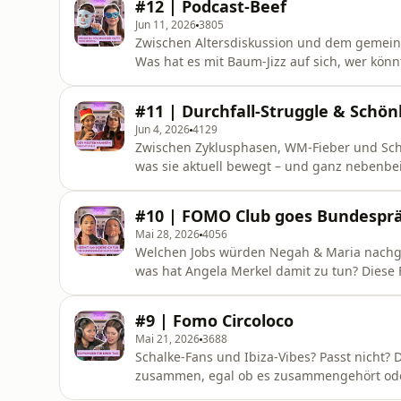
#12 | Podcast-Beef
Haben Müller und Kl
Jun 11, 2026
3805
Zwischen Altersdiskussion und dem geme
Was hat es mit Baum-Jizz auf sich, wer könn
Bundespräsidenten sein und warum möchte Negah 1
gibts in der neuen Folge FOMO-Club! Darauf könnt ihr euch in dieser Folge freuen: - Eine Qual mit
#11 | Durchfall-Struggle & Schö
happy End? Maria und ihre belastende Poll
Jun 4, 2026
4129
Zwischen Zyklusphasen, WM-Fieber und Sch
was sie aktuell bewegt – und ganz nebenbe
an Herbert Grönemeyer! Darauf könnt ihr euch in dieser Folge freuen: - Maria erzählt voller Stolz
von einem Fan-Tattoo. - Negah hat ihre Nachbarschaft aufgemischt und musste feststellen: Sie hat
#10 | FOMO Club goes Bundesprä
Heidi Klum nur knap
Mai 28, 2026
4056
Welchen Jobs würden Negah & Maria nachg
was hat Angela Merkel damit zu tun? Diese Fragen klären wir diese Woche im FOMO Club! Maria
und Negah haben sich für euch wieder dur
kommentieren die Trends der Woche. Außerdem in dieser Folge: - Marias Crash: Kurz vor der
#9 | Fomo Circoloco
Aufnahme baut Maria einen kleine
Mai 21, 2026
3688
Schalke-Fans und Ibiza-Vibes? Passt nicht? Die neuste Folge des FOMO-Clubs bringt alles
zusammen, egal ob es zusammengehört oder nicht! Negah & Maria haben sich e
des Internets gestürzt, um euch die auße