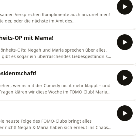
insamen Versprechen Komplimente auch anzunehmen!
te der, oder die nächste im Amt des
3,50 € pro Fußfoto haben? Die Antworten
nheits-OP mit Mama!
e
önheits-OPs: Negah und Maria sprechen über alles,
i gibt es sogar ein überraschendes Liebesgeständnis
sidentschaft!
ehen, wenns mit der Comedy nicht mehr klappt – und
ch TikTok-Trends und Instagram-Reels gewühlt und
rneut ins Chaos
rgewöhnlichsten Themen der Woche mitzubringen.