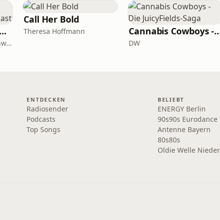
Call Her Bold
bloß! - Der Schwäbische Alb Podcast
Cannabis Cowboys - Die JuicyFi
Theresa Hoffmann
Magazin Alblust und Schwäbische Alb Tourismus
DW
ENTDECKEN
BELIEBT
Radiosender
ENERGY Berlin
Podcasts
90s90s Eurodance
Top Songs
Antenne Bayern
80s80s
Oldie Welle Niede