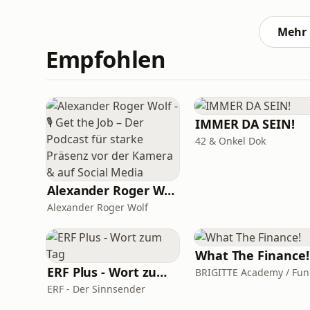
Darauf könnt ihr euch in dieser Folge freuen: • Bahnstories: Zwischen Ruheabteil, Schalke-
und Marias Bahnmath-Theorie •
Mehr 
Empfohlen
IMMER DA SEIN!
42 & Onkel Dok
Alexander Roger Wolf - 🎙 Get the Job – Der Podcast für starke Präsenz vor der Kamera & auf Social Media
Alexander Roger Wolf
What The Finance!
ERF Plus - Wort zum Tag
ERF - Der Sinnsender