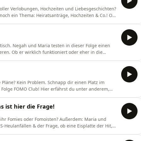
voller Verlobungen, Hochzeiten und Liebesgeschichten?
noch ein Thema: Heiratsanträge, Hochzeiten & Co.! Ob
nd was die beiden sonst noch rund ums Heiraten zu
e Woche los?: - Maria hat's verkackt:
tisch. Negah und Maria testen in dieser Folge einen
eren. Ob er wirklich funktioniert oder eher in die
natürlich erst am Ende der Folge.Außerdem vergeben die
“ an das Team des Flughafens Amsterdam: Dort wurde
e Pläne? Kein Problem. Schnapp dir einen Platz im
e Folge FOMO Club! Hier erfährst du unter anderem,
t und weshalb sich Negahs Aura verändert hat. Jetzt
 ist hier die Frage!
 oder Fomoisten? Außerdem: Maria und
eulanfällen & der Frage, ob eine Eisplatte der Hit,
und noch mehr, bekommt ihr in der neuen FOMO-Club-