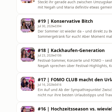
Steckt ihr gerade auch zwischen Umzugskart
mit Negah und Maria definitiv etwas gemeinsam! Warum Phil Laude der erste Tred-
und und wie Negahs Entscheidung ausfällt,
Tasse Kaffee entscheiden müsste - das und n
#19 | Konservative Bitch
Worüber die beiden so
Jul 30, 2026
3394
Der Sommer ist wieder da – und direkt zu Be
Sommergetränk für euch! Aber Moment mal: Was für sensationelle News hat Maria denn bitte
mitgebracht? Ihr habt es sicherlich schon auf Instagram und Co. gesehen und gelesen: MARIA IST
VERLOBT! 💍Alles rund um den Heiratsantrag gibt’s 
#18 | Kackhaufen-Generation
Folge ist nichts für schwache
Jul 23, 2026
3106
Festival-Sommer, Konzerte und FOMO – seid ihr 
Negah sprechen über Festival-Highlights, K
FOMO verspüren, wenn sie ein gehyptes Even
Nostalgie und der ewigen Diskussion, welche
#17 | FOMO CLUB macht den Url
herrlich ehrlich!Darauf könnt ih
Jul 16, 2026
3416
Ein Auf und Ab der Sympathiepunkte! Zwi
nicht nur ihre besten Urlaubstipps und Tra
traumhaften Reisezielen (auch innerhalb D
stellen sich beide die große Frage: Könnten
#16 | Hochzeitsseason vs. wievie
sonst noch freuen könnt:- Maria is