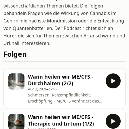
wissenschaftlichen Themen bietet. Die Folgen
behandeln Fragen wie die Wirkung von Cannabis im
Gehirn, die nächste Mondmission oder die Entwicklung
von Quantenbatterien. Der Podcast richtet sich an
Hörer, die sich für Themen zwischen Artenschwund und
Urknall interessieren.
Folgen
Wann heilen wir ME/CFS -
Durchhalten (2/2)
Aug 3, 2026
25:46
Schmerzen, Reizempfindlichkeit,
Erschöpfung - ME/CFS verändert das
Leben radikal. Doch was steckt hinter
den Symptomen? Während sich bei
Wann heilen wir ME/CFS -
den Heilversuchen mit Off-Label-
Therapie und Irrtum (1/2)
Medikamenten langsam die Spreu