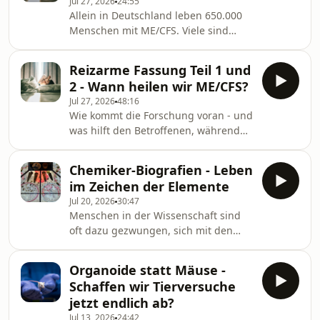
Jul 27, 2026
24:55
vom Weizen trennt, nimmt die
Allein in Deutschland leben 650.000
Forschung Fahrt auf. Weingart,
Menschen mit ME/CFS. Viele sind
Christopher
arbeitsunfähig, weil schon die
www.deutschlandfunk.de,
geringste Anstrengung zum Crash
Wissenschaft im Brennpunkt
Reizarme Fassung Teil 1 und
führen kann. Die Betroffenen suchen
2 - Wann heilen wir ME/CFS?
Linderung in experimentellen
Jul 27, 2026
48:16
Therapien. Aber welche hilft
Wie kommt die Forschung voran - und
tatsächlich? Weingart, Christopher
was hilft den Betroffenen, während
www.deutschlandfunk.de,
sie auf Heilung warten? Weil schon
Wissenschaft im Brennpunkt
geringste Reize für Menschen mit
Chemiker-Biografien - Leben
ME/CFS eine Herausforderung sein
im Zeichen der Elemente
können, bieten wir für dieses Feature
Jul 20, 2026
30:47
eine reizreduzierte Fassung an.
Menschen in der Wissenschaft sind
Weingart, Christopher
oft dazu gezwungen, sich mit den
www.deutschlandfunk.de,
Mächtigen ihrer Zeit zu arrangieren,
Wissenschaft im Brennpunkt
ob im Barock oder unter der Diktatur
Organoide statt Mäuse -
des NS-Regimes. Zwei
Schaffen wir Tierversuche
Neuerscheinungen werfen einen Blick
jetzt endlich ab?
auf das bewegte Leben von
Jul 13, 2026
24:42