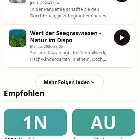
Jun 1, 2026
31:24
wenn es ins Trinkwasser gerät?
In der Pandemie schaffte sie den
Mühlenberg, Heidi
Durchbruch, jetzt beginnt ein neues
www.deutschlandfunk.de,
Kapitel für die mRNA: die Impfung
Wissenschaft im Brennpunkt
gegen Krebs. Erste Studien nähern
Wert der Seegraswiesen -
sich der Ziellinie. Nicht nur beim
Natur im Dispo
Schwarzen Hautkrebs zeichnen sich
Mai 25, 2026
28:05
Erfolge ab (aus aktuellem Anlass
Sie sind Kläranlage, Küstenbollwerk,
Wiederholung vom 18. April 2025).
Fisch-Kindergarten in einem. Doch
Lange, Michael; Winkelheide, Martin
die Seegraswiesen schrumpfen global
www.deutschlandfunk.de,
- mit gravierenden Folgen. Mit den
Wissenschaft im Brennpunkt
Dienstleistungen, die jeder gern
Mehr Folgen laden
nutzt, aber keiner bezahlt, schwindet
Empfohlen
ein Milliardenvermögen. Schröder,
Tomma; Trippel, Katja
www.deutschlandfunk.de,
Wissenschaft im Brennpunkt
1N
AU