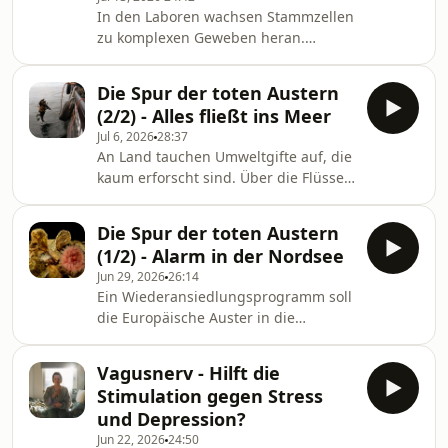
Chemikern. Röhrlich, Dagmar; Lange,
In den Laboren wachsen Stammzellen
Michael; Reuning, Arndt
zu komplexen Geweben heran.
www.deutschlandfunk.de,
Gezüchtet in Brutschränken, gepflegt
Wissenschaft im Brennpunkt
von Robotern werden sie immer
Die Spur der toten Austern
organähnlicher. Sind das die neuen
(2/2) - Alles fließt ins Meer
Mäuse? Organoide testen heute
Jul 6, 2026
28:37
schon Medikamente, aber der Teufel
An Land tauchen Umweltgifte auf, die
steckt im Detail. Lange, Michael
kaum erforscht sind. Über die Flüsse
www.deutschlandfunk.de,
erreichen sie die Nordsee:
Wissenschaft im Brennpunkt
Ewigkeitschemikalien und
Die Spur der toten Austern
Nanoplastik, gerade groß genug, um
(1/2) - Alarm in der Nordsee
von den Austernlarven mit Futter
Jun 29, 2026
26:14
verwechselt zu werden. Liegt hier die
Ein Wiederansiedlungsprogramm soll
Quelle des Larvensterbens? Nickoleit,
die Europäische Auster in die
Katharina www.deutschlandfunk.de,
Nordsee zurückholen. Doch dann
Wissenschaft im Brennpunkt
sterben in der Aufzuchtstation auf
Vagusnerv - Hilft die
Helgoland plötzlich die Larven.
Stimulation gegen Stress
Irgendetwas scheint gekippt zu sein.
und Depression?
Liegt es an durchgerosteter
Jun 22, 2026
24:50
Weltkriegsmunition? Die Suche