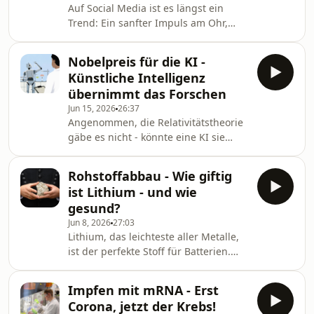
Auf Social Media ist es längst ein
beginnt. Nickoleit, Katharina
Trend: Ein sanfter Impuls am Ohr,
www.deutschlandfunk.de,
und Stress, Angst oder Depression
Wissenschaft im Brennpunkt
lassen nach. Die Vagusnerv-
Nobelpreis für die KI -
Stimulation klingt zu schön, um wahr
Künstliche Intelligenz
zu sein. Was steckt dahinter? (Wdh
übernimmt das Forschen
vom 3.2.25) Wagner, Sophia
Jun 15, 2026
26:37
www.deutschlandfunk.de,
Angenommen, die Relativitätstheorie
Wissenschaft im Brennpunkt
gäbe es nicht - könnte eine KI sie
entdecken? Darüber wird gestritten.
Fakt ist: Die KI übernimmt das
Rohstoffabbau - Wie giftig
Forschen. Manche meinen, es sei nur
ist Lithium - und wie
noch eine Frage der Zeit, bis dabei
gesund?
nobelpreiswürdige Erfolge
Jun 8, 2026
27:03
herauskommen. Drösser, Christoph
Lithium, das leichteste aller Metalle,
www.deutschlandfunk.de,
ist der perfekte Stoff für Batterien.
Wissenschaft im Brennpunkt
Jetzt startet auch in Deutschland die
Massenproduktion. In Spuren soll
Impfen mit mRNA - Erst
Lithium Nervenschäden vorbeugen,
Corona, jetzt der Krebs!
in hohen Dosen ist es giftig. Was,