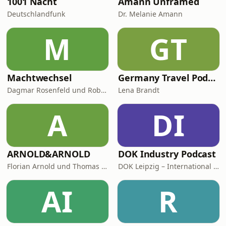
1001 Nacht
Amann Unframed
Deutschlandfunk
Dr. Melanie Amann
M
GT
Machtwechsel
Germany Travel Podcast with Lena Brandt
Dagmar Rosenfeld und Robin Alexander
Lena Brandt
A
DI
ARNOLD&ARNOLD
DOK Industry Podcast
Florian Arnold und Thomas Arnold
DOK Leipzig – International Leipzig Festival for Documentary and Animated Film
AI
R