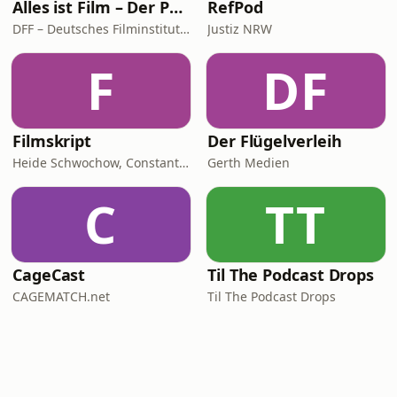
Alles ist Film – Der Podcast des DFF
RefPod
DFF – Deutsches Filminstitut & Filmmuseum
Justiz NRW
F
DF
Filmskript
Der Flügelverleih
Heide Schwochow, Constantin Lieb
Gerth Medien
C
TT
CageCast
Til The Podcast Drops
CAGEMATCH.net
Til The Podcast Drops