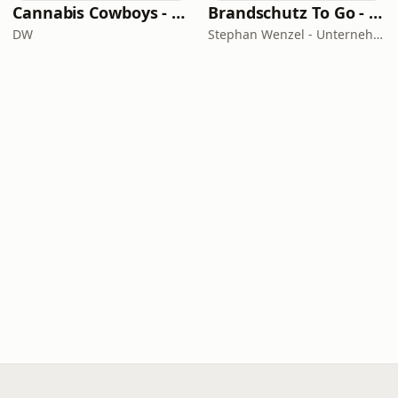
Cannabis Cowboys - Die JuicyFields-Saga
Brandschutz To Go - News, Tipps und Anekdoten aus der Sicherheitstechnik
DW
Stephan Wenzel - Unternehmensberatung zur DIN 14675 Zertifizierung