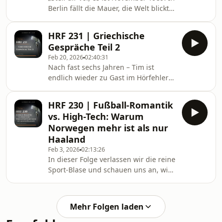
zugleich grausamsten Figuren der
Berlin fällt die Mauer, die Welt blickt
Zeitgeschichte: Željko Ražnatović,
auf Deutschland, und mitten in
besser bekannt als Arkan. Vom
diesem historischen Beben steht der
Bankräuber zum Anführer der
HRF 231 | Griechische
Fußball vor einer ungewissen
berüchtigten paramilitär
Gespräche Teil 2
Zukunft. Während die Menschen auf
Feb 20, 2026
02:40:31
den Straßen für Freiheit
Nach fast sechs Jahren – Tim ist
demonstrieren, kämpfen die Vereine
endlich wieder zu Gast im Hörfehler-
der DDR-Oberliga um ihre nackte
Podcast! Unsere letzte gemeinsame
Existenz und den Sprung in den
Aufnahme war im August 2020, und
gesamtdeutschen Profifußball. Es war
HRF 230 | Fußball-Romantik
nun ist Tim wieder da. Tim ist nicht
eine Zeit zwischen Euphorie u
vs. High-Tech: Warum
nur ein wandelndes Lexikon der Ultra-
Norwegen mehr ist als nur
Kultur, sondern auch ehemaliges
Haaland
Redaktionsmitglied von Blickfang
Feb 3, 2026
02:13:26
Ultra. Mit rund 4.000 besuchten
In dieser Folge verlassen wir die reine
Grounds und dem Besuch aller
Sport-Blase und schauen uns an, wie
Erstliga-Stadien in Griechenland hat
der Fußball in die norwegische
er eine Expertise, die in
Gesellschaft eingebettet ist. Von der
Rivalität in Oslo bis hin zur Frage,
Mehr Folgen laden
warum man ohne Handy in Norwegen
eigentlich gar nicht existiert. Das