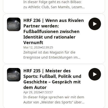
In dieser Folge geht es nach Bilbao:
Repression und die Frage, warum
zu Athletic Club, San Mamés, Lezama
organisierte Fankultur für einen
und einer Vereinsidee, die im
autoritären Staat gefährlich werden
modernen Fußball fast unwirklich
kann.
HRF 236 | Wenn aus Rivalen
wirkt. Mit Dirk sprechen wir über
Partner werden:
baskische Identität, Sprache,
Fußballfusionen zwischen
Stadionkultur, Talentförderung, den
Identität und rationaler
Copa-del-Rey-Sieg 2024 und den
Vernunft
kommenden Neustart mit Edin Terzić.
Mai 12, 2026
02:39:25
Zeitspiel ist das Magazin für die
Ereignisse und Entwicklungen im
Fußball, die in der gewöhnlichen
Berichterstattung eher wenig
HRF 235 | Meister des
Berücksichtigung finden. Wir blicken
Sports: Fußball, Politik und
einerseits zurück auf die „gute alte
Geschichte – Gespräch mit
Zeit“, ohne zu verklären, begleiten
dem Autor
andererseits den Fußball aber auch
Apr 29, 2026
01:53:57
aktiv auf seinem Weg in die
In dieser Folge sprechen wir mit dem
Gegenwart. Weniger wichtig sind uns
Autor von „Meister des Sports“ über
Bundesliga und Champions League,
sein Buch und die Frage, wie eng
WM und EM. Die überlassen wir