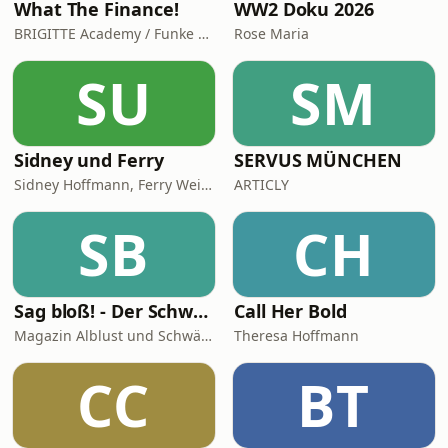
What The Finance!
WW2 Doku 2026
BRIGITTE Academy / Funke Woman, People & Family GmbH
Rose Maria
SU
SM
Sidney und Ferry
SERVUS MÜNCHEN
Sidney Hoffmann, Ferry Weiss
ARTICLY
SB
CH
Sag bloß! - Der Schwäbische Alb Podcast
Call Her Bold
Magazin Alblust und Schwäbische Alb Tourismus
Theresa Hoffmann
CC
BT