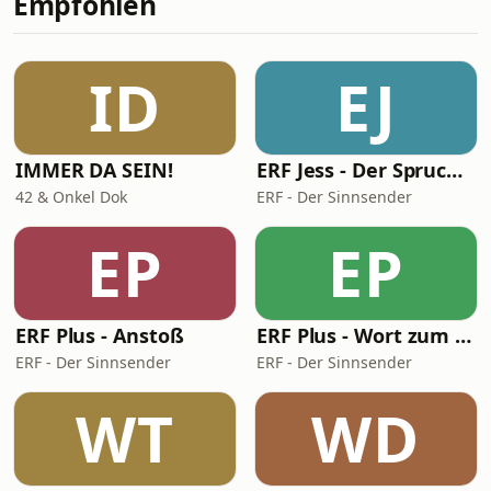
Empfohlen
Derby der Gegensätze: Vålerenga vs.
Lyn. Wir analysieren den „Classico“
von Oslo: Arbeiterklasse aus dem
ID
EJ
Osten gegen die „Schickeria“ aus dem
Westen
IMMER DA SEIN!
ERF Jess - Der Spruch des Tages
42 & Onkel Dok
ERF - Der Sinnsender
EP
EP
ERF Plus - Anstoß
ERF Plus - Wort zum Tag
ERF - Der Sinnsender
ERF - Der Sinnsender
WT
WD