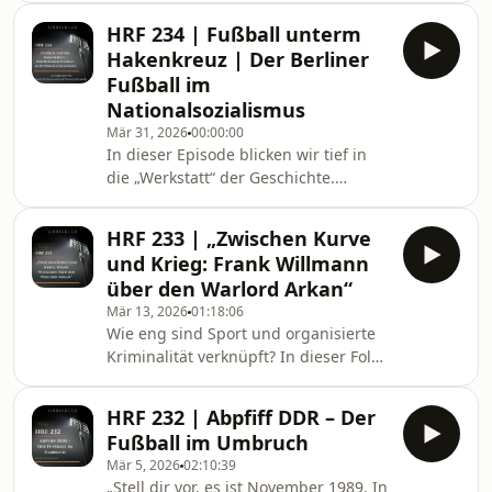
Fußball und Politik miteinander
HRF 234 | Fußball unterm
verbunden sind.
Hakenkreuz | Der Berliner
Fußball im
Nationalsozialismus
Mär 31, 2026
00:00:00
In dieser Episode blicken wir tief in
die „Werkstatt“ der Geschichte.
Gemeinsam mit den Historikern
Daniel Küchenmeister und Thomas
HRF 233 | „Zwischen Kurve
Schneider besprechen wir die
und Krieg: Frank Willmann
wissenschaftliche Aufarbeitung der
über den Warlord Arkan“
NS-Vergangenheit des Berliner
Mär 13, 2026
01:18:06
Fußball-Verbands. Es geht um den
Wie eng sind Sport und organisierte
mühsamen Weg durch lückenhafte
Kriminalität verknüpft? In dieser Folge
Archive, die „Lebenslügen“ der
blicken wir tief in die Abgründe des
Nachkriegszeit und die Frage, warum
Balkans. Der renommierte Autor und
Verantwortung niemals delegierbar
HRF 232 | Abpfiff DDR – Der
Zeitzeuge Frank Willmann berichtet
ist. Die
Fußball im Umbruch
von seiner jahrelangen Recherche
Mär 5, 2026
02:10:39
über eine der schillerndsten und
„Stell dir vor, es ist November 1989. In