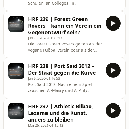
Schulen, an Colleges, in
Marmeling sprechen wir über 1966
migrantischen Communities, im
als Fußballmythos, über Boykott
Frauenfußball, in der MLS, in
HRF 239 | Forest Green
Supporters Groups und bei großen
Rovers – kann ein Verein ein
Events. Und trotzdem wird dieser
Gegenentwurf sein?
Fußball immer wieder so behandelt,
Jun 23, 2026
01:35:17
als müsse er erst noch beweisen,
Die Forest Green Rovers gelten als der
dass er wirklich zählt. In dieser Folge
vegane Fußballverein oder als der
spricht Nick mit Philipp Gollner über
grünste Fußballverein der Welt. Aber
Soccer in America, europäische
hinter dieser schnellen Beschreibung
Missverständnisse, Franchise-System
HRF 238 | Port Said 2012 –
steckt mehr. In dieser Folge spreche
Der Staat gegen die Kurve
ich mit René und Julian von den
Jun 9, 2026
01:16:53
Forest Green Devils über einen
Port Said 2012: Nach einem Spiel
kleinen englischen Klub aus
zwischen Al-Masry und Al Ahly
Nailsworth, über veganes
sterben mehr als 70 Menschen. Doch
Stadionessen, Fankultur,
die Katastrophe erzählt mehr als eine
Nachhaltigkeit, Dale Vince,
HRF 237 | Athletic Bilbao,
Geschichte über Stadiongewalt. Mit
Wappenfragen und die größere
Lezama und die Kunst,
Sofian Philip Naceur sprechen wir
Frage: Kann ein Fu
anders zu bleiben
über ägyptische Ultras, die Revolution
Mai 26, 2026
01:15:42
von 2011, staatliche Gewalt,