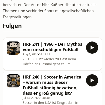
betrachtet. Der Autor Nick Kaßner diskutiert aktuelle
Themen und verbindet Sport mit gesellschaftlichen
Fragestellungen.
Folgen
HRF 241 | 1966 – Der Mythos
vom unschuldigen Fußball
Aug 4, 2026
01:42:29
ZEITSPIEL ist wieder zu Gast beim
Hörfehler. Diesmal geht es um
Ausgabe #43 und das „englische Jahr“
1966. Wembley, England, Schwarz-
HRF 240 | Soccer in America
Weiß-Bilder, World Cup Willie: Die WM
– warum muss dieser
1966 wirkt bis heute wie ein
Fußball ständig beweisen,
Sehnsuchtsort des alten Fußballs.
dass er groß genug ist?
Aber dieses Bild hält nicht lange,
Jul 14, 2026
01:40:40
wenn man genauer hinschaut. Mit
Soccer in den USA ist längst da – in
Hardy Grüne und Dietrich Schulze-