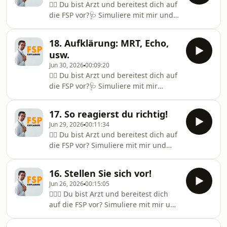
Informationen über die Sim
👨‍⚕️ Du bist Arzt und bereitest dich auf
mir auf Social Media und schreib mir
die FSP vor?🩺 Simuliere mit mir und
gerne:📸 Instagram: @noahs.class🌍
bestehe die Prüfung beim ersten Mal!
Website: https://www.noahsclass.com
💪🎉🌐 Mehr Informationen über die
📧 E-Mail:
18. Aufklärung: MRT, Echo,
Simulationen:🔗
noahs.class.info@gmail.com
usw.
https://www.noahsclass.com📝
Jun 30, 2026
00:09:20
Transkripte findest du hier:🔗
👨‍⚕️ Du bist Arzt und bereitest dich auf
https://www.noahsclass.com/post/10-
die FSP vor?🩺 Simuliere mit mir
aussprache-und-pluralbildung-
und bestehe die Prüfung beim ersten
schwieriger-wörter📲 Folge mir auf
Mal! 💪🎉🌐 Mehr Informationen über
Social Media und schreib mir gerne:
17. So reagierst du richtig!
die
📸 Instagram: @noahs.class🌍
Jun 29, 2026
00:11:34
Simulationen:🔗 https://www.noahsclass.com
Website: https://www.
👨‍⚕️ Du bist Arzt und bereitest dich auf
📝 Transkripte findest du
die FSP vor? Simuliere mit mir und
hier:🔗 https://www.noahsclass.com/post/folge-
bestehe die Prüfung beim ersten Mal!
18-mrt-echo-gastroskopie-koloskopie-
✅ Mehr Informationen über die
schlaflabor📲 Folge mir auf Social
16. Stellen Sie sich vor!
Simulationen: www.noahsclass.com📝
Media und schreib mir gerne:📸
Jun 26, 2026
00:15:05
Zusammenfassungen findest du
Instagram: @noahs.class🌍
🧑🏽‍⚕️ Du bist Arzt und bereitest dich
hier:https://www.noahsclass.com/post/folge-
Website: https://w
auf die FSP vor? Simuliere mit mir und
17-gelungene-reaktionenFolge mir
bestehe die Prüfung beim ersten Mal!
auf Social Media und schreib mich
✅ Mehr Informationen über die