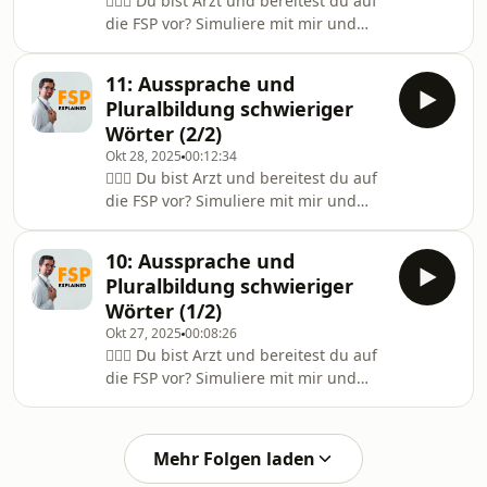
👨🏽‍⚕️ Du bist Arzt und bereitest du auf
ü-übersetzungFolge mir auf Social
die FSP vor? Simuliere mit mir und
Media und schreib mich gerne an:📸
bestehe die Prüfung beim ersten Mal!
@noahs.class🇩🇪
|✅ Mehr Informationen über die
www.noahsclass.com✉️
11: Aussprache und
Simulationen:
noahs.class.info@gmail.com.
Pluralbildung schwieriger
www.noahsclass.comFolge mir auf
Wörter (2/2)
Social Media und schreib mich gerne
Okt 28, 2025
00:12:34
an:📸 @noahs.class🇩🇪
👨🏽‍⚕️ Du bist Arzt und bereitest du auf
www.noahsclass.com✉️
die FSP vor? Simuliere mit mir und
noahs.class.info@gmail.com
bestehe die Prüfung beim ersten Mal!
|✅ Mehr Informationen über die
10: Aussprache und
Simulationen: www.noahsclass.com✍🏽
Pluralbildung schwieriger
Transkripte findest du hier:
Wörter (1/2)
https://www.noahsclass.com/post/10-
Okt 27, 2025
00:08:26
aussprache-und-pluralbildung-
👨🏽‍⚕️ Du bist Arzt und bereitest du auf
schwieriger-wörterFolge mir auf
die FSP vor? Simuliere mit mir und
Social Media und schreib mich gerne
bestehe die Prüfung beim ersten Mal!
an:📸 @noahs.class🇩🇪
|✅ Mehr Informationen über die
www.noahsclass.com✉️
Simulationen: www.noahsclass.com✍🏽
noahs.class.info@gma
Mehr Folgen laden
Transkripte findest du hier: