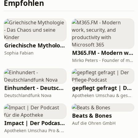
Empfohlen
https://www.noahsclass.com/post/folge-
10-aussprache-und-pluralbildung-
schwieriger-wörter-1Folge mir auf
Social Media und schreib mich gerne
an:📸 @noahs.class🇩🇪
www.noahsclass.com✉️ noahs.class.
Griechische Mythologie - Das Chaos und seine Kinder
M365.FM - Modern work, security, and productivity with Microsoft 365
Sophia Fabian
Mirko Peters - Founder of m365.fm, m365.show and m365con.net
Einhundert - Deutschlandfunk Nova
gepflegt gefragt | Der Pflege-Podcast
Deutschlandfunk Nova
Apotheken Umschau & gesundheit-hören
Beats & Bones
Impact | Der Podcast für die Apotheke
Auf die Ohren GmbH
Apotheken Umschau Pro & gesundheit-hören