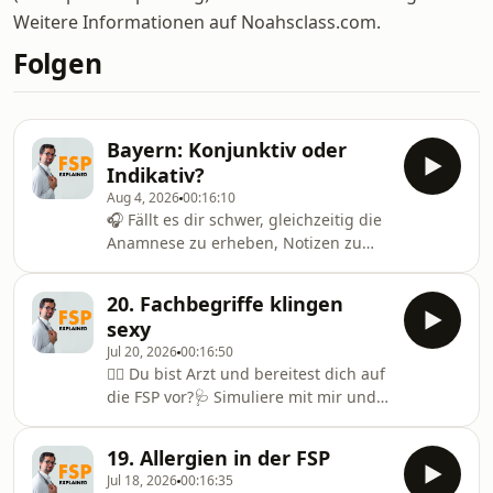
Weitere Informationen auf Noahsclass.com.
Folgen
Bayern: Konjunktiv oder
Indikativ?
Aug 4, 2026
00:16:10
🎧 Fällt es dir schwer, gleichzeitig die
Anamnese zu erheben, Notizen zu
machen und den Patienten wirklich
zu verstehen? Dann trainier genau
20. Fachbegriffe klingen
das mit den FSP
sexy
AudioPacks https://www.noahsclass.com/fsp-
Jul 20, 2026
00:16:50
audiopacks✏️ Tabelle - alles im
👨‍⚕️ Du bist Arzt und bereitest dich auf
Überblick:
die FSP vor?🩺 Simuliere mit mir und
https://www.noahsclass.com/post/21-
bestehe die Prüfung beim ersten Mal!
bayern-konjunktiv-oder-indikativ🩺
💪🎉🌐 Mehr Informationen über die
Simuliere mit mir und bestehe die
19. Allergien in der FSP
Simulationen:🔗
Prüfung beim ersten Mal! Mehr
Jul 18, 2026
00:16:35
https://www.noahsclass.com📲 Folge