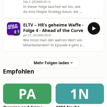
Feb 3, 2025
00:35:15
von Leistungskennzahlen und die
In dieser Folge tauchen wir ein, wie
Problematik subjektiver Bewertungen.
du eine People Strategy baust, die mit
Dabei geht es auch um den Einfluss
deinem Team und Unternehmen
von Verhalten auf die Performance
richtig mitwächst. Wir sprechen über
und die Bedeutung von
ELTV – HR's geheime Waffe -
Prioritäten, wie man clever plant und
Folge 4 - Ahead of the Curve
warum es manchmal auch wichtig ist,
Jan 27, 2025
00:30:41
Nein zu sagen. Hör rein und lass dich
Wie misst man den wahren Wert von
inspirieren!
Mitarbeitenden? In Episode 4 geht es
um Employee Lifetime Value
(ELTV) und warum HR diesen Ansatz
dringend braucht. 🫡
Mehr Folgen laden
https://peopleix.com/de/
Empfohlen
PA
1N