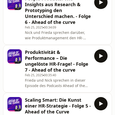
darum, den Employee Lifetime Value
Insights aus Research &
und den Einfluss auf die
Prototyping den
Unternehmens-P&amp;L sichtbar zu
Unterschied machen. - Folge
machen. Mit datenbasierten Analysen
6 - Ahead of the curve
und einer engen Zusammenarbeit mit
Finance und Leadership lassen sich
Feb 25, 2025
00:34:09
Nick und Frieda sprechen darüber,
erfolgreiche Business Cases für HR
wie Produktmanagement den HR-
entwickeln.
Bereich aufmischt: Von Prozessen zu
People Products, die den Wert der
Produktivität &
Mitarbeitenden im gesamten
Performance – Die
Employee Lifecycle
ungelöste HR-Frage! - Folge
steigern.https://peopleix.com/de/
7 - Ahead of the curve
Feb 25, 2025
00:35:40
Frieda und Nick sprechen in dieser
Episode des Podcasts Ahead of the
Curve über die Herausforderung,
Produktivität und Performance in
Scaling Smart: Die Kunst
Unternehmen objektiv zu messen. Sie
einer HR-Strategie - Folge 5 -
beleuchten bestehende Methoden,
Ahead of the Curve
die Schwierigkeiten bei der Definition