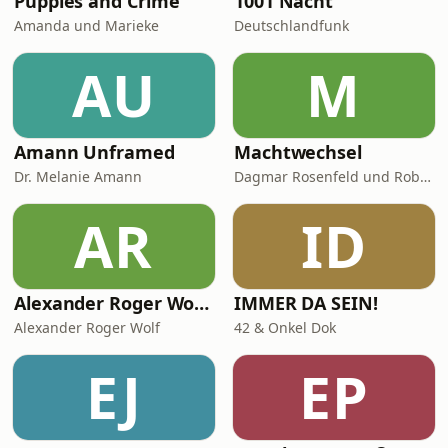
Puppies and Crime
1001 Nacht
Amanda und Marieke
Deutschlandfunk
AU
M
Amann Unframed
Machtwechsel
Dr. Melanie Amann
Dagmar Rosenfeld und Robin Alexander
AR
ID
Alexander Roger Wolf - 🎙 Get the Job – Der Podcast für starke Präsenz vor der Kamera & auf Social Media
IMMER DA SEIN!
Alexander Roger Wolf
42 & Onkel Dok
EJ
EP