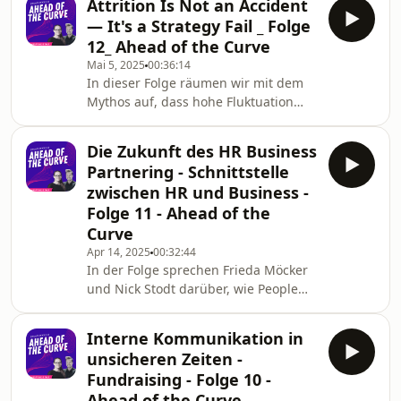
Attrition Is Not an Accident
wie man sie strategisch entwickelt.
— It's a Strategy Fail _ Folge
Sie beleuchten, wie eine gut
12_ Ahead of the Curve
durchdachte Vergütungsstrategie
Mai 5, 2025
00:36:14
nicht nur dabei hilft, Top-Talente zu
In dieser Folge räumen wir mit dem
gewinnen und zu halten, sondern
Mythos auf, dass hohe Fluktuation
auch langfristig Zeit, Geld und
einfach passiert. Stattdessen zeigen
Nerven spart.
wir, warum Attrition ein klarer
Die Zukunft des HR Business
Indikator für strategisches Versagen
Partnering - Schnittstelle
ist — und wie Unternehmen mit den
zwischen HR und Business -
richtigen Daten frühzeitig
Folge 11 - Ahead of the
gegensteuern können. Wir sprechen
Curve
darüber, wie man zwischen gesunder
und schädlicher Fluktuation
Apr 14, 2025
00:32:44
In der Folge sprechen Frieda Möcker
unterscheidet, warum People-
und Nick Stodt darüber, wie People
Analytics heute erfolgskritisch ist und
Partnering Führungskräfte dabei
unterstützt, selbst Entscheidungen zu
Interne Kommunikation in
treffen, statt nur zu unterstützen.
unsicheren Zeiten -
Fundraising - Folge 10 -
Ahead of the Curve