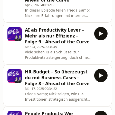
Apr 7, 2025
00:36:19
In dieser Episode teilen Frieda &amp;
Nick ihre Erfahrungen mit interner
Kommunikation während unsicherer
Zeiten, insbesondere bei
AI als Productivity Lever –
Finanzierungsrunden.
Mehr als nur Effizienz -
Folge 9 - Ahead of the Curve
Mär 24, 2025
00:36:45
Viele sehen KI als Schlüssel zur
Produktivitätssteigerung, doch ohne
eine solide Daten- und
Informationsbasis bleibt ihr Potenzial
HR-Budget – So überzeugst
begrenzt. Frieda zeigt, warum es
du mit Business Cases -
nicht nur darum geht, schneller zu
Folge 8 - Ahead of the Curve
arbeiten, sondern die Qualität und
Mär 17, 2025
00:34:22
den Impact der Arbeit zu optimieren.
Frieda &amp; Nick zeigen, wie HR-
Eine durchdachte Kombination aus KI
Investitionen strategisch ausgerichtet
und Dateninfrastruktur schafft nicht
und messbar gemacht werden. Statt
nur Effizienz, sondern macht
Kosten im Fokus zu haben, geht es
Unternehmen auch attraktive
People Products: Wie