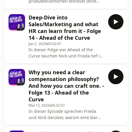
produktorientierten Mindset ohne
große ReOrg effektiv und agil
arbeiten – iterativ, datenbasiert und
Deep-Dive into
mit echtem Impact.
Sales/Marketing and what
HR can learn from it - Folge
14 - Ahead of the Curve
Jun 2, 2025
00:32:01
In dieser Folge von Ahead of the
Curve tauchen Nick und Frieda tief in
die Welt von Sales, Marketing und
Customer Success ein – aber aus HR-
Why you need a clear
Perspektive. Sie sprechen darüber,
compensation philosophy?
wie datengetriebene Konzepte wie
And how you can craft one. -
der Customer Health Score auf die
Folge 13 - Ahead of the
Employee Experience übertragbar
Curve
sind, was der Employee Lifetime
Value wirklich bedeutet und warum
Mai 12, 2025
00:32:57
In dieser Episode sprechen Frieda
People Teams öfter über den
und Nick darüber, warum eine klar
Tellerrand schauen sollten. Ein
definierte Compensation Philosophy
für Unternehmen essenziell ist – und