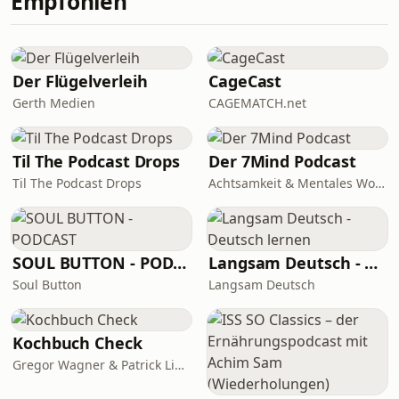
Empfohlen
glaubt sie daran, dass ihre Tochter
auch dann ein erfülltes Leben führen
kann, wenn sie lebenslang auf
Intensivbetreuung angewiesen ist
Der Flügelverleih
CageCast
und Ausgrenzung fürchten muss
Gerth Medien
CAGEMATCH.net
Til The Podcast Drops
Der 7Mind Podcast
Til The Podcast Drops
Achtsamkeit & Mentales Wohlbefinden
SOUL BUTTON - PODCAST
Langsam Deutsch - Deutsch lernen
Soul Button
Langsam Deutsch
Kochbuch Check
Gregor Wagner & Patrick Linke