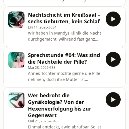
in ihr neues Leben als Mutter
Doch sie fragt sich: Welche
eingefunden hat, Steoretype aus dem
Möglichkeiten hat sie? Kann es
Trash-TV, wie sie mittl
Nachtschicht im Kreißsaal –
helfen, die Vagina mit Dilatatoren zu
sechs Geburten, kein Schlaf
dehnen und zu trainieren? Mandy hat
Jun 11, 2026
3634
sich die Studienlage angeschaut.
Wir haben in Mandys Klinik die Nacht
Weitere Community-Fragen in dieser
durchgemacht, während fast ganz
Sprechstunde: - Was tun bei einem
Berlin im Bett lag. Wie funktioniert
Lipödem? - Krämpfe bei der
eine Nachtschicht in der Gynäkologie?
Ovulation: Hilft eine
Sprechstunde #04: Was sind
Mit welchen Tricks bleiben Ärzt*innen
Ernährungsumstellung? - Was ist
die Nachteile der Pille?
trotz Schlafmangel konzentriert? Und
Adenomyose und warum ist s
Mai 28, 2026
783
von wo im Krankenhaus kann man die
Annes Tochter möchte gerne die Pille
schönsten Sonnenaufgänge sehen?
nehmen, doch ihre Mutter ist
Das haben wir herausgefunden und
unsicher wegen der
unter anderem eine Zwillingsgeburt
Nebenwirkungen. Was genau sind die
begleitet.
Wer bedroht die
Nachteile des Verhütungsmittels und
Gynäkologie? Von der
gibt es Alternativen, mit denen man
Hexenverfolgung bis zur
ebenfalls die Periode "abschalten"
Gegenwart
kann? Mandy in der Sprechstunde auf
Mai 21, 2026
2648
eure Communityfragen. Weitere
Einmal entdeckt, ewig abrufbar. So ist
Themen: - Kann ein Hormonring