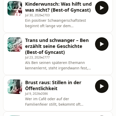
sprechen mit der Mutter darüber, wie
Kinderwunsch: Was hilft und
sie sich vorbereitet hat und klären,
was nicht? (Best-of Gyncast)
was medizinisch für und gegen
Jul 30, 2026
2703
Kaiserschnitte spricht. Und am Ende
Ein positiver Schwangerschaftstest
sind wir selbst überrascht, wie
beginnt oft lange vor dem
schnell alles vorüber ist.
Schwangerschaftstest selbst. Wann
sind die Chancen auf eine
Trans und schwanger – Ben
Schwangerschaft am größten? Wie
erzählt seine Geschichte
lange dauert es normalerweise, bis es
(Best-of Gyncast)
klappt? Und was hilft wirklich – den
Jul 23, 2026
2777
Zyklus genau zu beobachten,
Als Ben seinen späteren Ehemann
Nahrungsergänzungsmittel oder
kennenlernt, steht irgendwann fest,
andere vermeintliche Fruchtbarkeits-
dass die beiden Kinder bekommen
Booster? Rund um den Kinderwunsch
möchten. Als trans Mann bedeutete
kursieren unzählige Tipps und
Brust raus: Stillen in der
das für Ben jedoch, selbst schwanger
Mythen. Wir sc
Öffentlichkeit
zu werden – und sich in einem
Jul 9, 2026
2086
Gesundheitssystem zurechtzufinden,
Wer im Café oder auf der
das auf ihn kaum vorbereitet ist.
Familienfeier stillt, bekommt oft
Arztpraxen und Kliniken lehnten ihn
komische Blicke zwischen leichter
ab. Zeitweise musste Ben sogar
Irritation bis zu offenem Ekel. Sirid