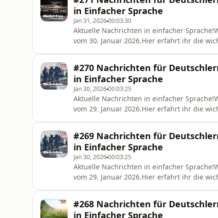
Untervermietung: Ein
in Einfacher Sprache
Jan 31, 2026
00:03:30
Aktuelle Nachrichten in einfacher Sprache
vom 30. Januar 2026.Hier erfahrt ihr die wi
erklärt!Themen heute:– Höchste Arbeitslosig
sind im Januar ohne Arbeit gemeldet, die Q
#270 Nachrichten für Deutschler
Untervermietung: Ein
in Einfacher Sprache
Jan 30, 2026
00:03:25
Aktuelle Nachrichten in einfacher Sprache
vom 29. Januar 2026.Hier erfahrt ihr die wi
erklärt!Themen heute:– 1 Million Euro Bel
zum Angriff auf das Berliner Stromnetz – da
#269 Nachrichten für Deutschler
der Deutschen Bank: Er
in Einfacher Sprache
Jan 30, 2026
00:03:25
Aktuelle Nachrichten in einfacher Sprache
vom 29. Januar 2026.Hier erfahrt ihr die wi
erklärt!Themen heute:– 1 Million Euro Bel
zum Angriff auf das Berliner Stromnetz – da
#268 Nachrichten für Deutschler
der Deutschen Bank: Er
in Einfacher Sprache