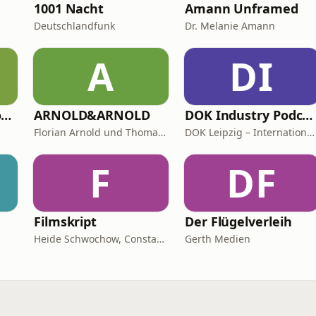
1001 Nacht
Amann Unframed
Deutschlandfunk
Dr. Melanie Amann
A
DI
Germany Travel Podcast with Lena Brandt
ARNOLD&ARNOLD
DOK Industry Podcast
Florian Arnold und Thomas Arnold
DOK Leipzig – International Leipzig Festival for Documentary and Animated Film
F
DF
Filmskript
Der Flügelverleih
Heide Schwochow, Constantin Lieb
Gerth Medien