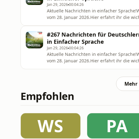
Jan 29, 2026
00:04:26
Aktuelle Nachrichten in einfacher Sprache
vom 28. Januar 2026.Hier erfahrt ihr die wi
erklärt!Themen heute:– Kindergeld ins Aus
überwiesen – meist in EU-Länder wie Pole
#267 Nachrichten für Deutschler
Gestohlene Kabel sorgen
in Einfacher Sprache
Jan 29, 2026
00:04:26
Aktuelle Nachrichten in einfacher Sprache
vom 28. Januar 2026.Hier erfahrt ihr die wi
erklärt!Themen heute:– Kindergeld ins Aus
überwiesen – meist in EU-Länder wie Pole
Gestohlene Kabel sorgen
Mehr 
Empfohlen
WS
PA