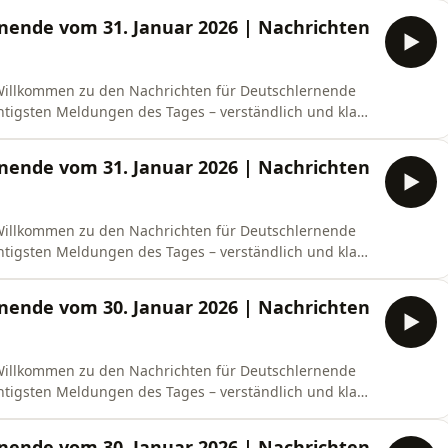
tik, Gesellschaft, Umwelt und Weltgeschehen– Einfache
nende vom 31. Januar 2026 | Nachrichten
!Willkommen zu den Nachrichten für Deutschlernende
chtigsten Meldungen des Tages – verständlich und klar
 See ist zugefroren: Auf der Müritz ist das Eis bis zu
 dem Betreten.– Entwarnung bei DHL-Karten: Die
nende vom 31. Januar 2026 | Nachrichten
!Willkommen zu den Nachrichten für Deutschlernende
chtigsten Meldungen des Tages – verständlich und klar
 See ist zugefroren: Auf der Müritz ist das Eis bis zu
 dem Betreten.– Entwarnung bei DHL-Karten: Die
nende vom 30. Januar 2026 | Nachrichten
!Willkommen zu den Nachrichten für Deutschlernende
chtigsten Meldungen des Tages – verständlich und klar
keit seit zwölf Jahren: Über drei Millionen Menschen
uote steigt auf 6,6 Prozent.– Kündigung wegen teurer
nende vom 30. Januar 2026 | Nachrichten