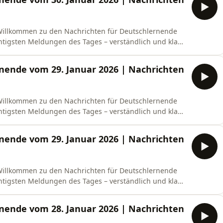
!Willkommen zu den Nachrichten für Deutschlernende
chtigsten Meldungen des Tages – verständlich und klar
keit seit zwölf Jahren: Über drei Millionen Menschen
uote steigt auf 6,6 Prozent.– Kündigung wegen teurer
nende vom 29. Januar 2026 | Nachrichten
!Willkommen zu den Nachrichten für Deutschlernende
chtigsten Meldungen des Tages – verständlich und klar
ohnung nach Stromanschlag: Der Bund sucht Hinweise
s Ereignis zeigt große Sicherheitslücken.– Razzia bei
nende vom 29. Januar 2026 | Nachrichten
!Willkommen zu den Nachrichten für Deutschlernende
chtigsten Meldungen des Tages – verständlich und klar
ohnung nach Stromanschlag: Der Bund sucht Hinweise
s Ereignis zeigt große Sicherheitslücken.– Razzia bei
nende vom 28. Januar 2026 | Nachrichten