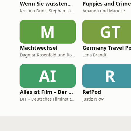
Wenn Sie wüssten...
Puppies and Crime
Kristina Dunz, Stephan Lamby und Eva Quadbeck
Amanda und Marieke
M
GT
Machtwechsel
Dagmar Rosenfeld und Robin Alexander
Lena Brandt
AI
R
Alles ist Film – Der Podcast des DFF
RefPod
DFF – Deutsches Filminstitut & Filmmuseum
Justiz NRW