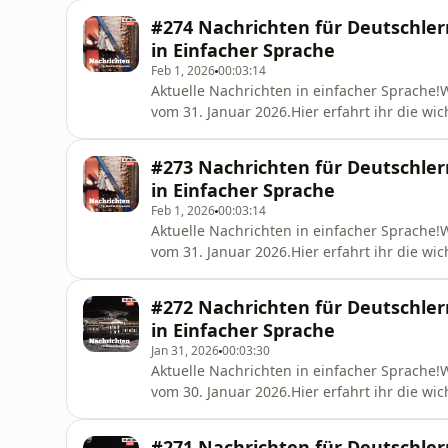
Deutsch lernen.📌 Was erwartet dich?– Poli
#274 Nachrichten für Deutschler
Sprache– Perfekt zum Hören, V
in Einfacher Sprache
Feb 1, 2026
00:03:14
Aktuelle Nachrichten in einfacher Sprache
vom 31. Januar 2026.Hier erfahrt ihr die wi
erklärt!Themen heute:– Deutschlands größter
25 cm dick, die Polizei warnt trotzdem vor
#273 Nachrichten für Deutschler
Warnung vor angeblich ge
in Einfacher Sprache
Feb 1, 2026
00:03:14
Aktuelle Nachrichten in einfacher Sprache
vom 31. Januar 2026.Hier erfahrt ihr die wi
erklärt!Themen heute:– Deutschlands größter
25 cm dick, die Polizei warnt trotzdem vor
#272 Nachrichten für Deutschler
Warnung vor angeblich ge
in Einfacher Sprache
Jan 31, 2026
00:03:30
Aktuelle Nachrichten in einfacher Sprache
vom 30. Januar 2026.Hier erfahrt ihr die wi
erklärt!Themen heute:– Höchste Arbeitslosig
sind im Januar ohne Arbeit gemeldet, die Q
#271 Nachrichten für Deutschler