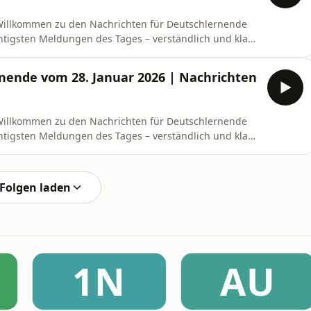
!Willkommen zu den Nachrichten für Deutschlernende
chtigsten Meldungen des Tages – verständlich und klar
land auf Rekordniveau: Über 500 Millionen Euro wurden
n und Rumänien.– Kupferdiebe legen Bahnverkehr lahm:
nende vom 28. Januar 2026 | Nachrichten
!Willkommen zu den Nachrichten für Deutschlernende
chtigsten Meldungen des Tages – verständlich und klar
land auf Rekordniveau: Über 500 Millionen Euro wurden
n und Rumänien.– Kupferdiebe legen Bahnverkehr lahm:
Folgen laden
1N
AU