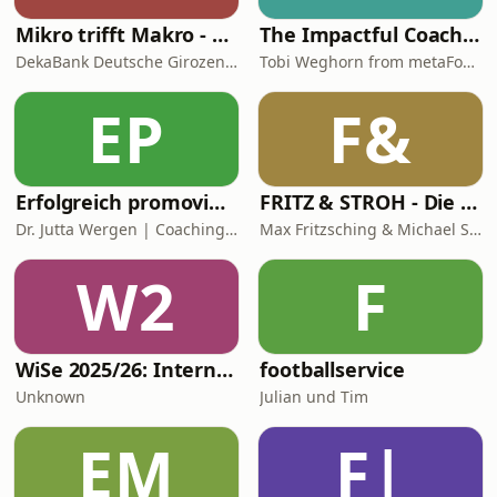
Mikro trifft Makro - Das Finanzmarktgespräch
The Impactful Coach: Learn Coaching Skills & Coaching Demos
DekaBank Deutsche Girozentrale
Tobi Weghorn from metaFox Coaching Tools
EP
F&
Erfolgreich promovieren | Coachingzonen-Podcast | Promotionspodcast
FRITZ & STROH - Die Fussballshow
Dr. Jutta Wergen | Coaching für Promovierende
Max Fritzsching & Michael Strohmaier
W2
F
WiSe 2025/26: Internationales Privatrecht
footballservice
Unknown
Julian und Tim
EM
F|