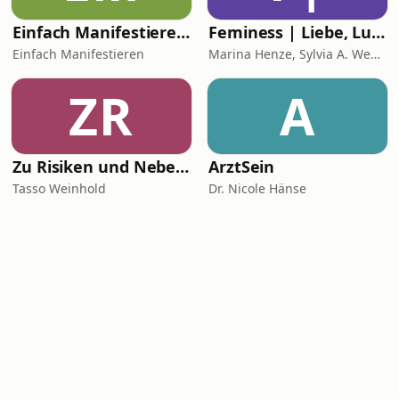
Einfach Manifestieren - Mindset (um)programmieren
Feminess | Liebe, Lust & Geld
Einfach Manifestieren
Marina Henze, Sylvia A. Wenniges, Doreen Amlung, Katja Borasch
ZR
A
Zu Risiken und Nebenwirkungen
ArztSein
Tasso Weinhold
Dr. Nicole Hänse