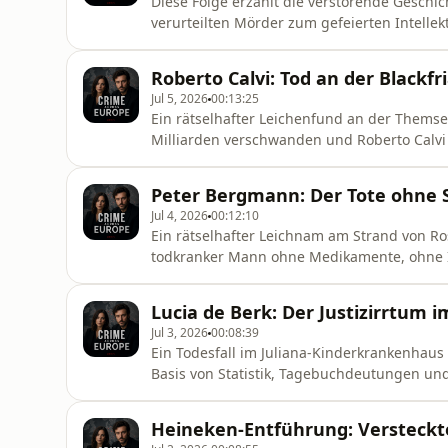
Diese Folge erzählt die verstörende Gesch
verurteilten Mörder zum gefeierten Intellek
Ermittlungen, die Verbindung zu mehreren 
Prominenz und einem verführerischen Resoz
Roberto Calvi: Tod an der Blackfr
Jul 5, 2026
00:13:25
Ein rätselhafter Leichenfund an der Thems
Milliarden verschwanden und Roberto Calvi 
Folge folgt den Spuren eines Falls, der bis
gezieltem Mord umstritten ist.
Peter Bergmann: Der Tote ohne 
Jul 4, 2026
00:12:10
Ein rätselhafter Leichnam am Strand von Ros
todkranker Mann ohne Medikamente, ohne I
Episode rekonstruiert die letzten Tage des 
scheinbaren Selbstauslöschung mehr steckt 
Lucia de Berk: Der Justizirrtum
Jul 3, 2026
00:08:39
Ein Todesfall im Juliana-Kinderkrankenhaus 
Basis von Statistik, Tagebuchdeutungen un
Serienmörderin macht. Die Folge zeigt, wie
Justizirrtum wurde – und wie Wissenschaft 
Heineken-Entführung: Versteckte