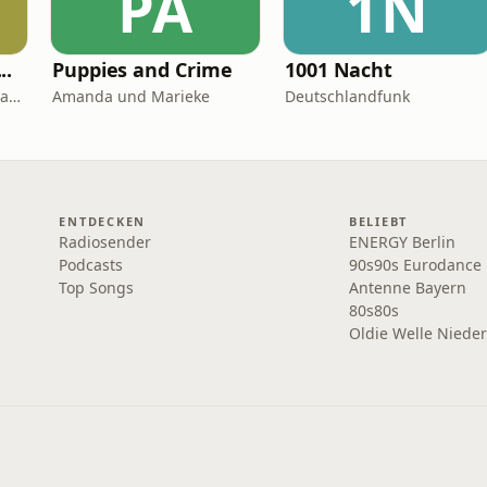
PA
1N
..
Puppies and Crime
1001 Nacht
Kristina Dunz, Stephan Lamby und Eva Quadbeck
Amanda und Marieke
Deutschlandfunk
ENTDECKEN
BELIEBT
Radiosender
ENERGY Berlin
Podcasts
90s90s Eurodance
Top Songs
Antenne Bayern
80s80s
Oldie Welle Niede