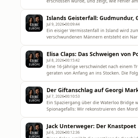
erschossen wurde, und zeigt, wie Fehler am
Außerdem geht es um Hans Holmérs umstrit
Pettersson und den langen Schatten eines bi
Islands Geisterfall: Gudmundur, 
Jul 9, 2026
00:09:44
Ein eisiger Vermisstenfall in Island wird 
verschwundenen Männern entsteht ein Nar
Geständnissen. Die Folge beleuchtet, wie I
Justizirrtümer Europas möglich machten.
Elisa Claps: Das Schweigen von P
Jul 8, 2026
00:15:42
Eine 16-Jährige verschwindet nach einem Tre
geraten von Anfang an ins Stocken. Die Folge
blockierende Haltung kirchlicher Stellen und
Der Giftanschlag auf Georgi Ma
Jul 7, 2026
00:10:53
Ein Spaziergang über die Waterloo Bridge w
Spionagefalls: Wir rekonstruieren den Mord
heute umstrittene Giftspur. Außerdem geh
von bulgarischem Geheimdienst und KGB.
Jack Unterweger: Der Knastpoet 
Jul 6, 2026
00:12:36