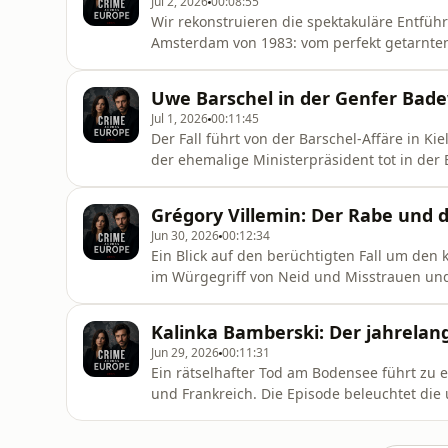
Jul 2, 2026
00:08:55
Wir rekonstruieren die spektakuläre Entfü
Amsterdam von 1983: vom perfekt getarnten
Rekord-Lösegeld und der dramatischen Befreiung. Außerdem beleuchten wir die b
der Täter durch Frankreich und die Karibik s
Uwe Barschel in der Genfer Bade
organisierte Kriminalität in d
Jul 1, 2026
00:11:45
Der Fall führt von der Barschel-Affäre in Ki
der ehemalige Ministerpräsident tot in de
die fragwürdige Tatortarbeit, die rätselha
forensischen Hinweise auf einen möglichen
Grégory Villemin: Der Rabe und 
Jun 30, 2026
00:12:34
Ein Blick auf den berüchtigten Fall um den 
im Würgegriff von Neid und Misstrauen und 
Folge beleuchtet auch die widersprüchlichen
tödliche Eskalation bis zum Selbstjustiz-Mo
Kalinka Bamberski: Der jahrela
Jun 29, 2026
00:11:31
Ein rätselhafter Tod am Bodensee führt zu 
und Frankreich. Die Episode beleuchtet di
den jahrzehntelangen Kampf von André Bam