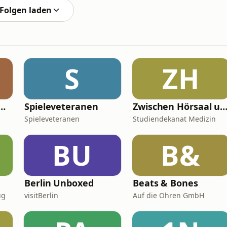
Folgen laden
S
ZH
a - Podcast & Hörreisen
Spieleveteranen
Zwischen Hörsaal und OP – Digitale Lehre in der M
Spieleveteranen
Studiendekanat Medizin
BU
B&
Berlin Unboxed
Beats & Bones
ug
visitBerlin
Auf die Ohren GmbH