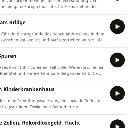
ichte von Jack Unterweger, dessen Verwandlung vom
tuellen ganz Europa täuschte. Im Fokus stehen die
Frauenmorden und der fatale Einfluss von Medien,
ialisierungsnarrativ.
iars Bridge
e führt in die Abgründe des Banco Ambrosiano, in dem
zwischen Vatikan, P2 und Mafia zerrieben wurde. Die
 heute zwischen Selbstmord, Ritualsymbolik und
Spuren
ses Point führt zu einem Fall voller Widersprüche: ein
dentität und ohne erkennbare Vergangenheit. Die
mysteriösen Hotelgastes und fragt, ob hinter der
als ein tragischer Abschied.
 im Kinderkrankenhaus
löst eine Ermittlungswelle aus, die Lucia de Berk auf
d fragwürdigen Toxikologie-Befunden zur
 aus einem Bauchgefühl ein europaweit berüchtigter
und Nachprüfung das Urteil schließlich kippten.
 Zellen, Rekordlösegeld, Flucht