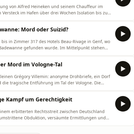
hrung von Alfred Heineken und seinem Chauffeur im
 Versteck im Hafen über drei Wochen Isolation bis zum
izarre Flucht
owie die langfristigen Folgen des Falls für die
wanne: Mord oder Suizid?
el bis in Zimmer 317 des Hotels Beau-Rivage in Genf, wo
r Badewanne gefunden wurde. Im Mittelpunkt stehen
fte Suche nach dem Informanten Roloff und die
 Medikamentencocktail.
der Mord im Vologne-Tal
kleinen Grégory Villemin: anonyme Drohbriefe, ein Dorf
die tragische Entführung im Tal der Vologne. Die
 Ermittlungen, die Rolle von Murielle Bolle und die
rd an Bernard Laroche.
nge Kampf um Gerechtigkeit
einem erbitterten Rechtsstreit zwischen Deutschland
e umstrittene Obduktion, versäumte Ermittlungen und
berski um ein Urteil gegen Dieter Krombach.