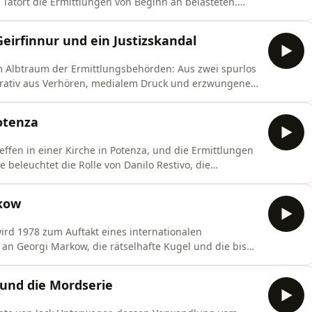
 Tatort die Ermittlungen von Beginn an belasteten.
tene PKK-Theorie, den Verdacht gegen Christer
s heute nicht vollständig aufgeklärten Falls.
Geirfinnur und ein Justizskandal
zum Albtraum der Ermittlungsbehörden: Aus zwei spurlos
rativ aus Verhören, medialem Druck und erzwungenen
solation und psychischer Zwang einen der größten
otenza
ffen in einer Kirche in Potenza, und die Ermittlungen
 beleuchtet die Rolle von Danilo Restivo, die
 die Spuren, die der Fall bis nach England zieht.
rkow
ird 1978 zum Auftakt eines internationalen
 an Georgi Markow, die rätselhafte Kugel und die bis
t es um die möglichen Hintermänner aus dem Netzwerk
und die Mordserie