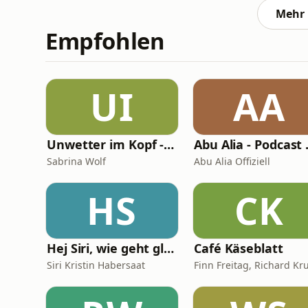
Mehr 
Empfohlen
UI
AA
Unwetter im Kopf - Der Migräne Podcast
Abu Ali
Sabrina Wolf
Abu Alia Offiziell
HS
CK
Hej Siri, wie geht glücklich sein?
Café Käseblatt
Siri Kristin Habersaat
Finn Freitag, Richard Kr