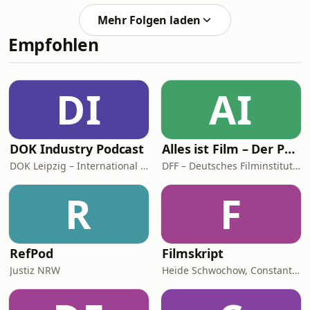
Flüsterflügeln der Schleiereule bis hin
Spezial dreht sich alles um
zu Klettverschlüssen und Gecko-
Mehr Folgen laden
Erfindungen und ihren Ursprung. Ivy
Haftung. Entdeckt
Empfohlen
Haase erzählt die faszinierende
Geschichte von Leonardo da Vinci,
einem der größten Erfinder der
Menschheit. Von seinen visionären
DI
AI
Ideen bis zu überraschenden
Zufallsentdeckungen – entdecke, wie
E
DOK Industry Podcast
Alles ist Film – Der Podcast des DFF
DOK Leipzig – International Leipzig Festival for Documentary and Animated Film
DFF – Deutsches Filminstitut & Filmmuseum
R
F
RefPod
Filmskript
Justiz NRW
Heide Schwochow, Constantin Lieb