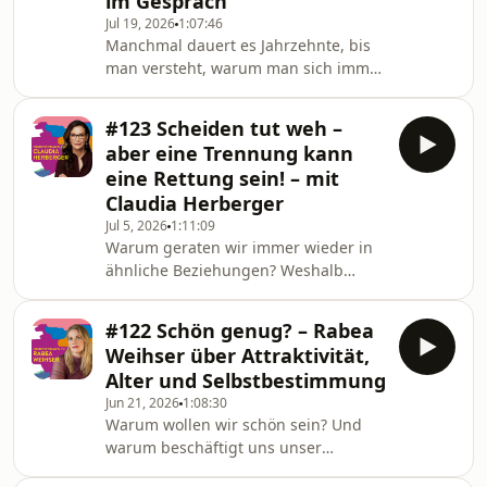
im Gespräch
Sommerfolge in unserem Archiv
Jul 19, 2026
1:07:46
gestöbert und eine Episode
Manchmal dauert es Jahrzehnte, bis
ausgewählt, die mich bis heute
man versteht, warum man sich immer
begeistert.Zu Gast ist Barbara
ein bisschen anders gefühlt hat. In
Schöneberger – eine Frau, die mich
dieser Folge spreche ich mit der
mit ihrer
#123 Scheiden tut weh –
Psychiaterin und ADHS-Expertin Dr.
aber eine Trennung kann
Astrid Neuy-Lobkowicz über eine
eine Rettung sein! – mit
Diagnose, die für viele Betroffene weit
Claudia Herberger
mehr ist als ein medizinischer Begriff
Jul 5, 2026
1:11:09
– nämlich eine späte Erklärung für ein
Warum geraten wir immer wieder in
ganzes Leben.Wir sprechen darüber,
ähnliche Beziehungen? Weshalb
warum ADHS gerade bei Frauen so
bleiben wir manchmal, obwohl wir
häufig üb
längst spüren, dass uns etwas fehlt?
#122 Schön genug? – Rabea
Und was können Trennungen über
Weihser über Attraktivität,
uns selbst verraten?In dieser Folge
Alter und Selbstbestimmung
von Frauenstimmen spreche ich mit
Jun 21, 2026
1:08:30
Paartherapeutin und Autorin Claudia
Warum wollen wir schön sein? Und
Herberger über Beziehungsmuster,
warum beschäftigt uns unser
unerfüllte Bedürfnisse und die Angst
Aussehen oft mehr, als wir zugeben
vor Veränderung. Wir sprechen