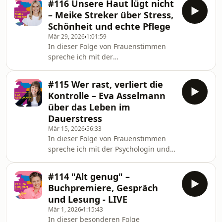
#116 Unsere Haut lügt nicht
führt gemeinsam mit ihrem Mann
Liebe nich
– Meike Streker über Stress,
Thomas Hallet eine
Schönheit und echte Pflege
Paartherapiepraxis in Köln. Das
Mär 29, 2026
1:01:59
Besondere: Die beiden beraten Paare
In dieser Folge von Frauenstimmen
immer gemeinsam – aus zwei
spreche ich mit der
Perspektiven und mit der Erfahrung
Kosmetikwissenschaftlerin und
einer langjährigen eigenen
Expertin für Hautgesundheit Dr.
Beziehung.Bleiben oder gehen –
#115 Wer rast, verliert die
Meike Streker über die faszinierende
Should I Stay or Should I Go?
Kontrolle – Eva Asselmann
Verbindung zwischen Haut und Seele.
über das Leben im
Es geht um Stress, Schlaf, Ernährung
Dauerstress
– und um die Frage, warum keine
Mär 15, 2026
56:33
Creme der Welt ersetzen kann, was
In dieser Folge von Frauenstimmen
von innen kommt.Unsere Haut ist
spreche ich mit der Psychologin und
mehr als nur eine Hülle.Sie schützt
Professorin Dr. Eva Asselmann über
uns – und sie verrät uns. Sie zeigt,
ein Gefühl, das viele Menschen
was
#114 "Alt genug" –
kennen: dass alles zu viel
Buchpremiere, Gespräch
wird.Termine, Entscheidungen,
und Lesung - LIVE
Erwartungen, Möglichkeiten – unsere
Mär 1, 2026
1:15:43
Welt bietet uns mehr Optionen als je
In dieser besonderen Folge
zuvor. Und genau das kann zu