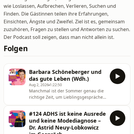
wie Loslassen, Aufbrechen, Verlieren, Suchen und
Finden. Die Gästinnen teilen ihre Erfahrungen,
Einsichten, Ängste und Zweifel. Ziel ist es, gemeinsam
zuzuhören, Fragen zu stellen und Antworten zu suchen.
Der Podcast soll zeigen, dass man nicht allein ist.
Folgen
Barbara Schöneberger und
das gute Leben (Wdh.)
Aug 2, 2026
1:22:50
Manchmal ist der Sommer genau die
richtige Zeit, um Lieblingsgespräche
noch einmal zu hören. Während viele
von euch den Urlaub genießen, am
#124 ADHS ist keine Ausrede
Strand liegen, durch die Berge
und keine Modediagnose –
wandern oder einfach die Seele
Dr. Astrid Neuy-Lobkowicz
baumeln lassen, habe ich für diese