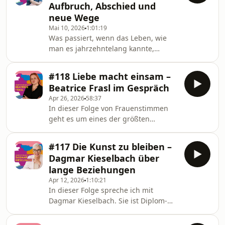
Aufbruch, Abschied und
Frauenstimmen spreche ich mit der
neue Wege
Journalistin und Autorin Evelyn
Mai 10, 2026
1:01:19
Höllrigl über Mikrofeminismus – also
Was passiert, wenn das Leben, wie
über die kleinen alltäglichen
man es jahrzehntelang kannte,
Situationen, in denen
plötzlich leiser wird? Wenn Kinder
Gleichberechtigung beginnt oder
gehen, Routinen wegbrechen,
eben verh
#118 Liebe macht einsam –
Abschiede spürbar werden – und
Beatrice Frasl im Gespräch
gleichzeitig eine neue Freiheit
Apr 26, 2026
58:37
entsteht?In dieser Folge von
In dieser Folge von Frauenstimmen
Frauenstimmen spreche ich mit der
geht es um eines der größten
Journalistin und Bestsellerautorin
Versprechen unserer Zeit – und
Adrienne Friedlaender über die große
vielleicht auch um eine ihrer größten
Halbzeit des Lebens: über leere
#117 Die Kunst zu bleiben –
Illusionen: die romantische
Nester, alte Ängste, neue Abenteuer
Dagmar Kieselbach über
Liebe.Heute spreche ich mit Autorin,
und die
lange Beziehungen
Podcasterin und
Apr 12, 2026
1:10:21
Kulturwissenschaftlerin Beatrice Frasl
In dieser Folge spreche ich mit
über ihr radikales Buch
Dagmar Kieselbach. Sie ist Diplom-
„Entromantisiert euch!“. Ein Gespräch,
Sozialarbeiterin, Journalistin und
das irritiert, herausfordert und lange
systemische Paartherapeutin und
nachhallt. Was, wenn die eine große