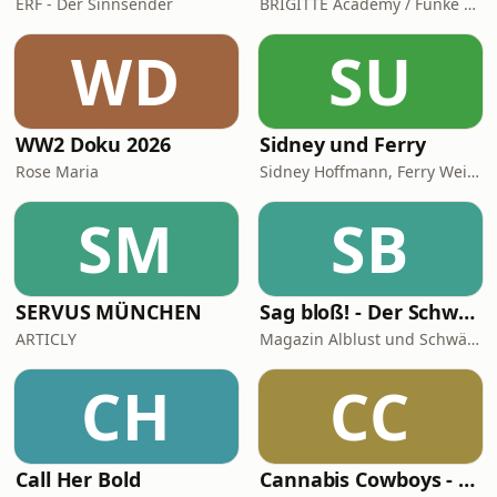
ERF - Der Sinnsender
BRIGITTE Academy / Funke Woman, People & Family GmbH
WD
SU
WW2 Doku 2026
Sidney und Ferry
Rose Maria
Sidney Hoffmann, Ferry Weiss
SM
SB
SERVUS MÜNCHEN
Sag bloß! - Der Schwäbische Alb Podcast
ARTICLY
Magazin Alblust und Schwäbische Alb Tourismus
CH
CC
Call Her Bold
Cannabis Cowboys - Die JuicyFields-Saga