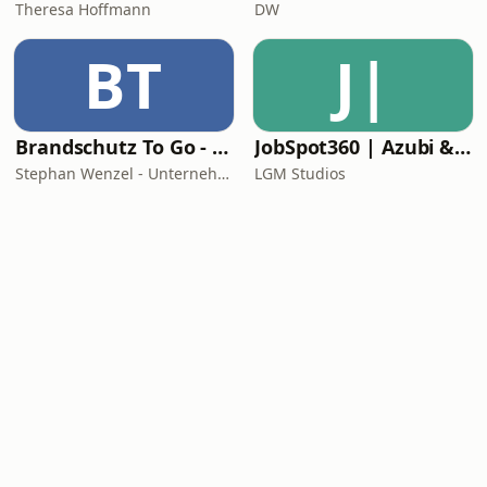
Theresa Hoffmann
DW
BT
J|
Brandschutz To Go - News, Tipps und Anekdoten aus der Sicherheitstechnik
JobSpot360 | Azubi & Karriere Podcast
Stephan Wenzel - Unternehmensberatung zur DIN 14675 Zertifizierung
LGM Studios