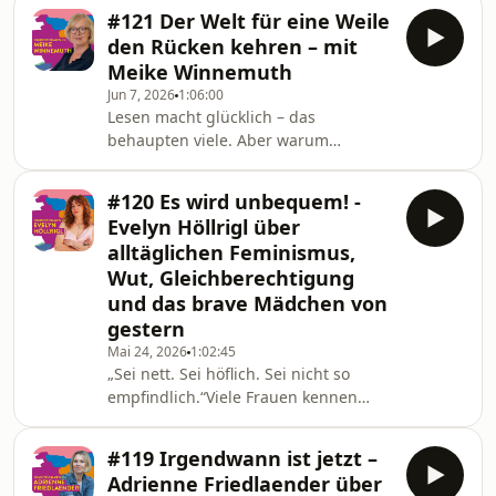
möchten?Mit der Journalistin und
darüber, warum Liebe allein o
#121 Der Welt für eine Weile
Autorin Rabea Weihser spreche ich
den Rücken kehren – mit
über Schönheit als gesellschaftliche
Meike Winnemuth
Währung, über Social Media, Botox,
Jun 7, 2026
1:06:00
Schönheitsideale und die Frage, wer
Lesen macht glücklich – das
eigentlich davon profitiert, dass wir
behaupten viele. Aber warum
ständig an uns arbeiten sollen. Wir
eigentlich? Und was passiert mit uns,
sprechen über das Älterwerden, über
wenn wir für ein paar Stunden in
Attraktivität, weib
#120 Es wird unbequem! -
Geschichten eintauchen, die mit
Evelyn Höllrigl über
unserem Alltag scheinbar nichts zu
alltäglichen Feminismus,
tun haben?In dieser Folge von
Wut, Gleichberechtigung
FRAUENSTIMMEN spreche ich mit
und das brave Mädchen von
meiner Freundin, der
Bestsellerautorin Meike Winnemuth,
gestern
über ihre große Leidenschaft für
Mai 24, 2026
1:02:45
Bücher. Wir sprechen über die
„Sei nett. Sei höflich. Sei nicht so
Freiheit, der Welt für eine
empfindlich.“Viele Frauen kennen
diese Sätze – oft schon seit ihrer
Kindheit. Doch was passiert, wenn
#119 Irgendwann ist jetzt –
man beginnt, diese Prägungen zu
Adrienne Friedlaender über
hinterfragen?In dieser Folge von