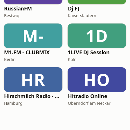
RussianFM
Dj FJ
Bestwig
Kaiserslautern
M-
1D
M1.FM - CLUBMIX
1LIVE DJ Session
Berlin
Köln
HR
HO
Hirschmilch Radio - Progressive
Hitradio Online
Hamburg
Oberndorf am Neckar