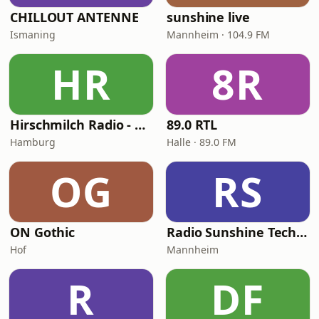
CHILLOUT ANTENNE
sunshine live
Ismaning
Mannheim · 104.9 FM
HR
8R
Hirschmilch Radio - Psytrance
89.0 RTL
Hamburg
Halle · 89.0 FM
OG
RS
ON Gothic
Radio Sunshine Techno
Hof
Mannheim
R
DF