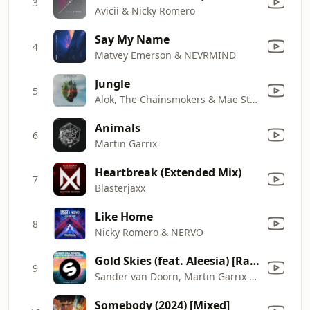
3
Avicii & Nicky Romero
Say My Name
4
Matvey Emerson & NEVRMIND
Jungle
5
Alok, The Chainsmokers & Mae Stephens
Animals
6
Martin Garrix
Heartbreak (Extended Mix)
7
Blasterjaxx
Like Home
8
Nicky Romero & NERVO
Gold Skies (feat. Aleesia) [Radio Edit]
9
Sander van Doorn, Martin Garrix & DVBBS
Somebody (2024) [Mixed]