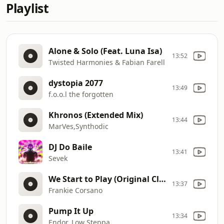
Playlist
Alone & Solo (Feat. Luna Isa)
13:52
Twisted Harmonies & Fabian Farell
dystopia 2077
13:49
f.o.o.l the forgotten
Khronos (Extended Mix)
13:44
MarVes,Synthodic
DJ Do Baile
13:41
Sevek
We Start to Play (Original Club Mix)
13:37
Frankie Corsano
Pump It Up
13:34
Endor, Low Steppa