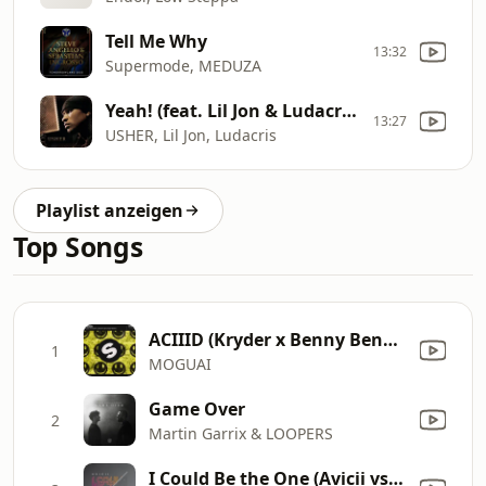
Tell Me Why
13:32
Supermode, MEDUZA
Yeah! (feat. Lil Jon & Ludacris)
13:27
USHER, Lil Jon, Ludacris
Playlist anzeigen
Top Songs
ACIIID (Kryder x Benny Benassi Remix)
1
MOGUAI
Game Over
2
Martin Garrix & LOOPERS
I Could Be the One (Avicii vs. Nicky Romero) [Nicktim Radio Edit]