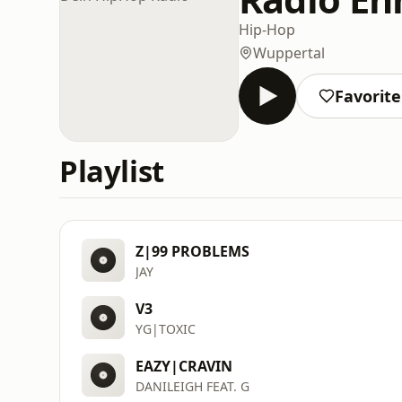
Hip-Hop
Wuppertal
Favorit
Playlist
Z|99 PROBLEMS
JAY
V3
YG|TOXIC
EAZY|CRAVIN
DANILEIGH FEAT. G