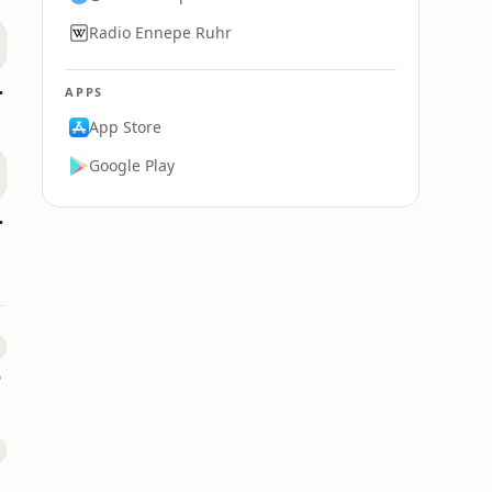
Radio Ennepe Ruhr
hPop Radio
APPS
App Store
Google Play
p40 Radio
o