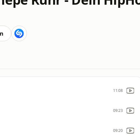
en
11:08
09:23
09:20