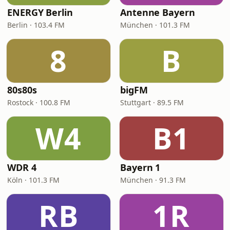
ENERGY Berlin
Antenne Bayern
Berlin · 103.4 FM
München · 101.3 FM
8
B
80s80s
bigFM
Rostock · 100.8 FM
Stuttgart · 89.5 FM
W4
B1
WDR 4
Bayern 1
Köln · 101.3 FM
München · 91.3 FM
RB
1R