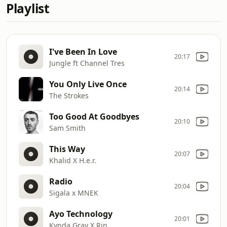
Playlist
I've Been In Love
20:17
Jungle ft Channel Tres
You Only Live Once
20:14
The Strokes
Too Good At Goodbyes
20:10
Sam Smith
This Way
20:07
Khalid X H.e.r.
Radio
20:04
Sigala x MNEK
Ayo Technology
20:01
Kynda Gray X Rin