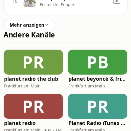
10
Foster the People
Mehr anzeigen
Andere Kanäle
PR
PB
planet radio the club
planet beyoncé & friends
Frankfurt am Main
Frankfurt am Main
PR
PR
planet radio
Planet Radio iTunes hot 40
Frankfurt am Main · 100.2 FM
Frankfurt am Main