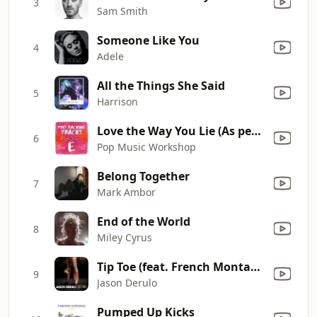
3
Sam Smith
Someone Like You
4
Adele
All the Things She Said
5
Harrison
Love the Way You Lie (Αs performed by Eminem Ft Rihanna)
6
Pop Music Workshop
Belong Together
7
Mark Ambor
End of the World
8
Miley Cyrus
Tip Toe (feat. French Montana)
9
Jason Derulo
Pumped Up Kicks