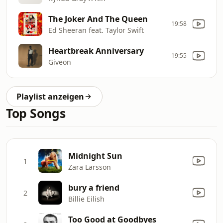
The Joker And The Queen
19:58
Ed Sheeran feat. Taylor Swift
Heartbreak Anniversary
19:55
Giveon
Playlist anzeigen
Top Songs
Midnight Sun
1
Zara Larsson
bury a friend
2
Billie Eilish
Too Good at Goodbyes