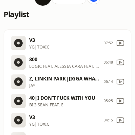
Playlist
V3
07:52
YG|TOXIC
800
06:48
LOGIC FEAT. ALESSIA CARA FEAT. KHALID|1
Z, LINKIN PARK|JIGGA WHAT/FAINT
06:14
JAY
40|I DON'T FUCK WITH YOU
05:25
BIG SEAN FEAT. E
V3
04:15
YG|TOXIC