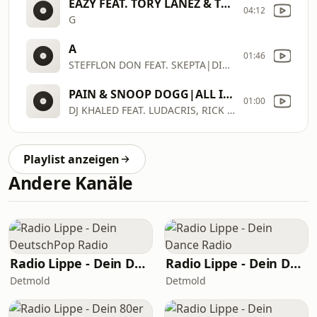
EAZY FEAT. TORY LANEZ & TYGA|STILL BE FRIENDS
04:12
G
A
01:46
STEFFLON DON FEAT. SKEPTA|DING
PAIN & SNOOP DOGG|ALL I DO IS WIN
01:00
DJ KHALED FEAT. LUDACRIS, RICK ROSS, T
Playlist anzeigen
Andere Kanäle
Radio Lippe - Dein DeutschPop Radio
Radio Lippe - Dein Dance Radio
Detmold
Detmold