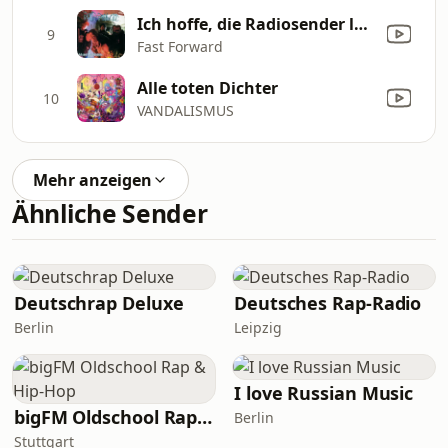
Ich hoffe, die Radiosender lassen diese Platte spielen (feat. STF)
9
Fast Forward
Alle toten Dichter
10
VANDALISMUS
Mehr anzeigen
Ähnliche Sender
Deutschrap Deluxe
Deutsches Rap-Radio
Berlin
Leipzig
I love Russian Music
bigFM Oldschool Rap & Hip-Hop
Berlin
Stuttgart