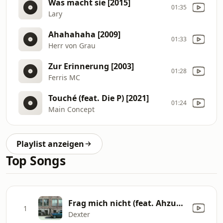
Was macht sie [2015]
01:35
Lary
Ahahahaha [2009]
01:33
Herr von Grau
Zur Erinnerung [2003]
01:28
Ferris MC
Touché (feat. Die P) [2021]
01:24
Main Concept
Playlist anzeigen
Top Songs
Frag mich nicht (feat. Ahzumjot & Hunney Pimp) [Fid Mella Remix]
1
Dexter