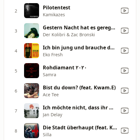
Pilotentest
2
Kamikazes
Gestern Nacht hat es geregnet und der Putz kam von der Decke
3
Der Kolibri & Zac Bronski
Ich bin jung und brauche das Geld (feat. G-Style)
4
Eko Fresh
Rohdiamant ٢٠٢٠
5
Samra
Bist du down? (feat. Kwam.E)
6
Ace Tee
Ich möchte nicht, dass ihr meine Lieder singt
7
Jan Delay
Die Stadt überhaupt (feat. KD Supier, Megaloh, Said & Sera Finale)
8
Silla