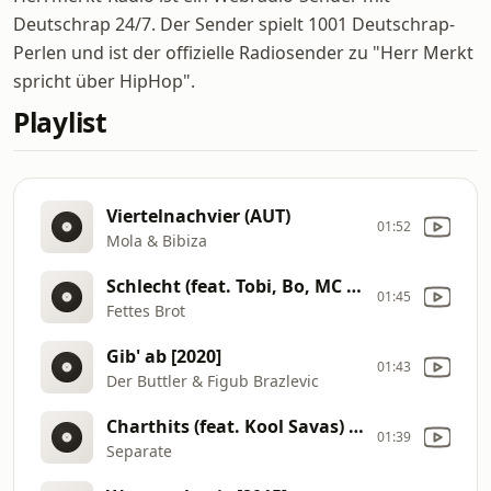
Deutschrap 24/7. Der Sender spielt 1001 Deutschrap-
Perlen und ist der offizielle Radiosender zu "Herr Merkt
spricht über HipHop".
Playlist
Viertelnachvier (AUT)
01:52
Mola & Bibiza
Schlecht (feat. Tobi, Bo, MC Rene, Mighty & Oma Lutz) [1994]
01:45
Fettes Brot
Gib' ab [2020]
01:43
Der Buttler & Figub Brazlevic
Charthits (feat. Kool Savas) [2003]
01:39
Separate