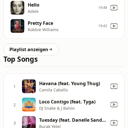
Hello
19:48
Adele
Pretty Face
19:43
Robbie Williams
Playlist anzeigen
Top Songs
Havana (feat. Young Thug)
1
Camila Cabello
Loco Contigo (feat. Tyga)
2
DJ Snake & J Balvin
Tuesday (feat. Danelle Sandoval)
3
Burak Yeter