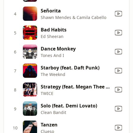
Señorita
4
Shawn Mendes & Camila Cabello
Bad Habits
5
Ed Sheeran
Dance Monkey
6
Tones And I
Starboy (feat. Daft Punk)
7
The Weeknd
Strategy (feat. Megan Thee Stallion)
8
TWICE
Solo (feat. Demi Lovato)
9
Clean Bandit
Tanzen
10
Clueso