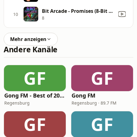
Bit Arcade - Promises (8-Bit Calvin Harris feat. Sam Smith Emulation)
10
8
Mehr anzeigen
Andere Kanäle
GF
GF
Gong FM - Best of 2000
Gong FM
Regensburg
Regensburg · 89.7 FM
GF
GF