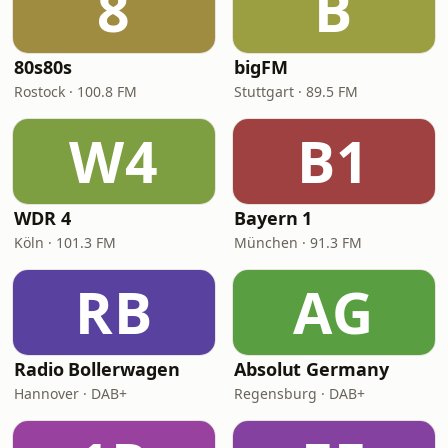
8
B
80s80s
bigFM
Rostock · 100.8 FM
Stuttgart · 89.5 FM
W4
B1
WDR 4
Bayern 1
Köln · 101.3 FM
München · 91.3 FM
RB
AG
Radio Bollerwagen
Absolut Germany
Hannover · DAB+
Regensburg · DAB+