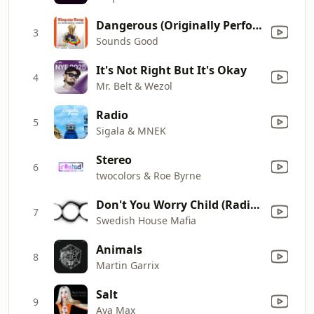
Dangerous (Originally Performed by David Guetta feat. Sam Martin) [Instrumental Version]
3
Sounds Good
It's Not Right But It's Okay
4
Mr. Belt & Wezol
Radio
5
Sigala & MNEK
Stereo
6
twocolors & Roe Byrne
Don't You Worry Child (Radio Edit) [feat. John Martin]
7
Swedish House Mafia
Animals
8
Martin Garrix
Salt
9
Ava Max