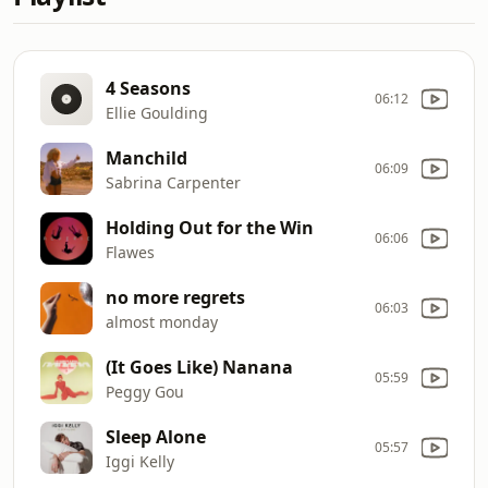
4 Seasons
06:12
Ellie Goulding
Manchild
06:09
Sabrina Carpenter
Holding Out for the Win
06:06
Flawes
no more regrets
06:03
almost monday
(It Goes Like) Nanana
05:59
Peggy Gou
Sleep Alone
05:57
Iggi Kelly