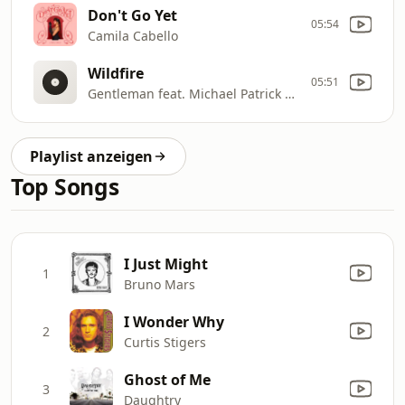
Don't Go Yet
05:54
Camila Cabello
Wildfire
05:51
Gentleman feat. Michael Patrick Kelly
Playlist anzeigen
Top Songs
I Just Might
1
Bruno Mars
I Wonder Why
2
Curtis Stigers
Ghost of Me
3
Daughtry