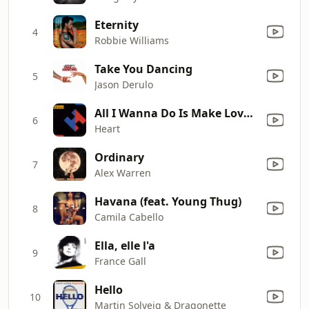
Eternity
4
Robbie Williams
Take You Dancing
5
Jason Derulo
All I Wanna Do Is Make Love to You
6
Heart
Ordinary
7
Alex Warren
Havana (feat. Young Thug)
8
Camila Cabello
Ella, elle l'a
9
France Gall
Hello
10
Martin Solveig & Dragonette