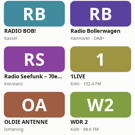
RB
RB
RADIO BOB!
Radio Bollerwagen
Kassel
Hannover · DAB+
RS
1
Radio Seefunk – 70er pur
1LIVE
Konstanz
Köln · 102.4 FM
OA
W2
OLDIE ANTENNE
WDR 2
Ismaning
Köln · 98.6 FM