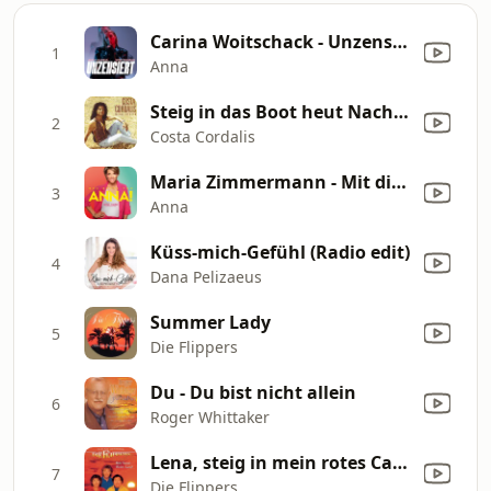
Carina Woitschack - Unzensiert
1
Anna
Steig in das Boot heut Nacht Anna-Lena
2
Costa Cordalis
Maria Zimmermann - Mit dir (Remastered 2020)
3
Anna
Küss-mich-Gefühl (Radio edit)
4
Dana Pelizaeus
Summer Lady
5
Die Flippers
Du - Du bist nicht allein
6
Roger Whittaker
Lena, steig in mein rotes Cabriolet
7
Die Flippers