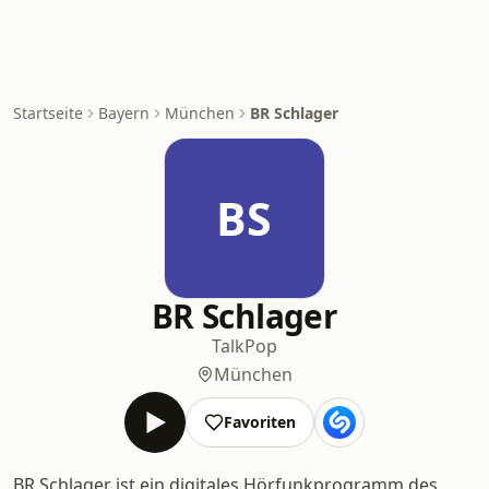
Startseite
Bayern
München
BR Schlager
BS
BR Schlager
Talk
Pop
München
Favoriten
BR Schlager ist ein digitales Hörfunkprogramm des