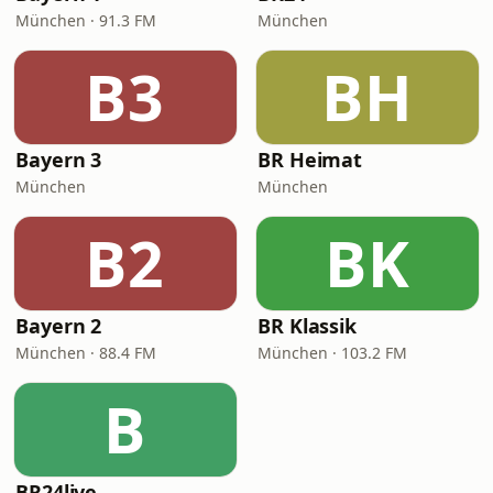
München · 91.3 FM
München
B3
BH
Bayern 3
BR Heimat
München
München
B2
BK
Bayern 2
BR Klassik
München · 88.4 FM
München · 103.2 FM
B
BR24live