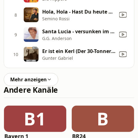
Hola, Hola - Hast Du heute Abend Zeit für mich
8
Semino Rossi
Santa Lucia - versunken im Meer
9
G.G. Anderson
Er ist ein Kerl (Der 30-Tonner Diesel)
10
Gunter Gabriel
Mehr anzeigen
Andere Kanäle
B1
B
Bayern 1
BR24